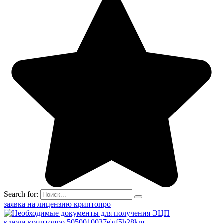
Search for:
заявка на лицензию криптопро
ключи криптопро 5050010037elqf5h28km