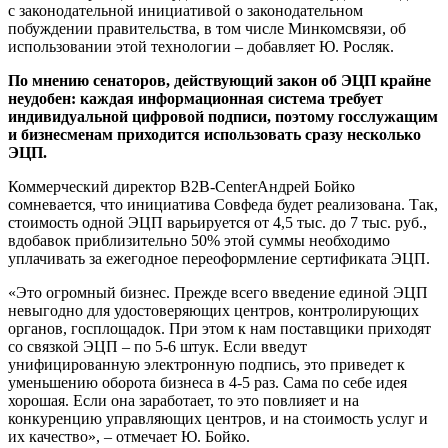
с законодательной инициативой о законодательном
побуждении правительства, в том числе Минкомсвязи, об
использовании этой технологии – добавляет Ю. Росляк.
По мнению сенаторов, действующий закон об ЭЦП крайне
неудобен: каждая информационная система требует
индивидуальной цифровой подписи, поэтому госслужащим
и бизнесменам приходится использовать сразу несколько
ЭЦП.
Коммерческий директор B2B-CenterАндрей Бойко
сомневается, что инициатива Совфеда будет реализована. Так,
стоимость одной ЭЦП варьируется от 4,5 тыс. до 7 тыс. руб.,
вдобавок приблизительно 50% этой суммы необходимо
уплачивать за ежегодное переоформление сертификата ЭЦП.
«Это огромный бизнес. Прежде всего введение единой ЭЦП
невыгодно для удостоверяющих центров, контролирующих
органов, госплощадок. При этом к нам поставщики приходят
со связкой ЭЦП – по 5-6 штук. Если введут
унифицированную электронную подпись, это приведет к
уменьшению оборота бизнеса в 4-5 раз. Сама по себе идея
хорошая. Если она заработает, то это повлияет и на
конкуренцию управляющих центров, и на стоимость услуг и
их качество», – отмечает Ю. Бойко.