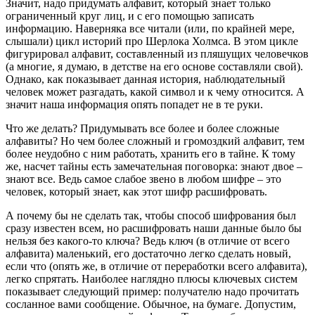
Значит, надо придумать алфавит, который знает только
ограниченный круг лиц, и с его помощью записать
информацию. Наверняка все читали (или, по крайней мере,
слышали) цикл историй про Шерлока Холмса. В этом цикле
фигурировал алфавит, составленный из пляшущих человечков
(а многие, я думаю, в детстве на его основе составляли свой).
Однако, как показывает данная история, наблюдательный
человек может разгадать, какой символ и к чему относится. А
значит наша информация опять попадет не в те руки.
Что же делать? Придумывать все более и более сложные
алфавиты? Но чем более сложный и громоздкий алфавит, тем
более неудобно с ним работать, хранить его в тайне. К тому
же, насчет тайны есть замечательная поговорка: знают двое –
знают все. Ведь самое слабое звено в любом шифре – это
человек, который знает, как этот шифр расшифровать.
А почему бы не сделать так, чтобы способ шифрования был
сразу известен всем, но расшифровать наши данные было бы
нельзя без какого-то ключа? Ведь ключ (в отличие от всего
алфавита) маленький, его достаточно легко сделать новый,
если что (опять же, в отличие от переработки всего алфавита),
легко спрятать. Наиболее наглядно плюсы ключевых систем
показывает следующий пример: получателю надо прочитать
сосланное вами сообщение. Обычное, на бумаге. Допустим,