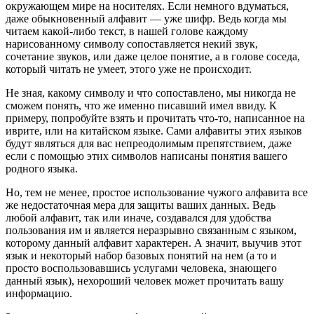
окружающем мире на носителях. Если немного вдуматься,
даже обыкновенный алфавит — уже шифр. Ведь когда мы
читаем какой-либо текст, в нашей голове каждому
нарисованному символу сопоставляется некий звук,
сочетание звуков, или даже целое понятие, а в голове соседа,
который читать не умеет, этого уже не происходит.
Не зная, какому символу и что сопоставлено, мы никогда не
сможем понять, что же именно писавший имел ввиду. К
примеру, попробуйте взять и прочитать что-то, написанное на
иврите, или на китайском языке. Сами алфавиты этих языков
будут являться для вас непреодолимым препятствием, даже
если с помощью этих символов написаны понятия вашего
родного языка.
Но, тем не менее, простое использование чужого алфавита все
же недостаточная мера для защиты ваших данных. Ведь
любой алфавит, так или иначе, создавался для удобства
пользования им и является неразрывно связанным с языком,
которому данный алфавит характерен. А значит, выучив этот
язык и некоторый набор базовых понятий на нем (а то и
просто воспользовавшись услугами человека, знающего
данный язык), нехороший человек может прочитать вашу
информацию.