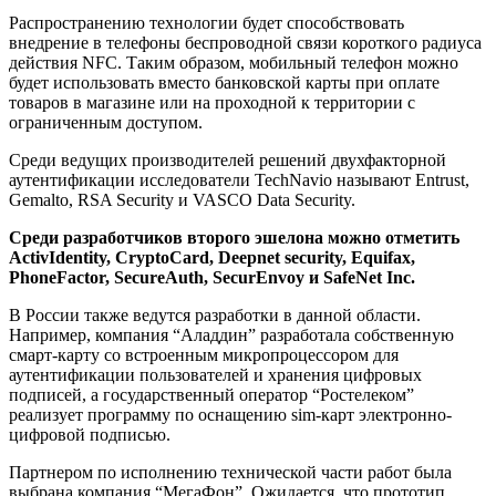
Распространению технологии будет способствовать
внедрение в телефоны беспроводной связи короткого радиуса
действия NFC. Таким образом, мобильный телефон можно
будет использовать вместо банковской карты при оплате
товаров в магазине или на проходной к территории с
ограниченным доступом.
Среди ведущих производителей решений двухфакторной
аутентификации исследователи TechNavio называют Entrust,
Gemalto, RSA Security и VASCO Data Security.
Среди разработчиков второго эшелона можно отметить
ActivIdentity, CryptoCard, Deepnet security, Equifax,
PhoneFactor, SecureAuth, SecurEnvoy и SafeNet Inc.
В России также ведутся разработки в данной области.
Например, компания “Аладдин” разработала собственную
смарт-карту со встроенным микропроцессором для
аутентификации пользователей и хранения цифровых
подписей, а государственный оператор “Ростелеком”
реализует программу по оснащению sim-карт электронно-
цифровой подписью.
Партнером по исполнению технической части работ была
выбрана компания “МегаФон”. Ожидается, что прототип