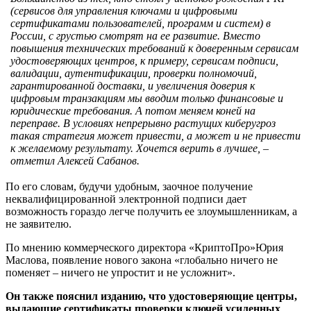
(сервисов для управления ключами и цифровыми
сертификатами пользователей, программ и систем) в
России, с грустью смотрят на ее развитие. Вместо
повышения технических требований к доверенным сервисам
удостоверяющих центров, к примеру, сервисам подписи,
валидации, аутентификации, проверки полномочий,
гарантированной доставки, и увеличения доверия к
цифровым транзакциям мы вводим только финансовые и
юридические требования. А потом меняем коней на
переправе. В условиях непрерывно растущих киберугроз
такая стратегия может привести, а может и не привести
к желаемому результату. Хочется верить в лучшее, –
отметил Алексей Сабанов.
По его словам, будучи удобным, заочное получение
неквалифицированной электронной подписи дает
возможность гораздо легче получить ее злоумышленникам, а
не заявителю.
По мнению коммерческого директора «КриптоПро»Юрия
Маслова, появление нового закона «глобально ничего не
поменяет – ничего не упростит и не усложнит».
Он также пояснил изданию, что удостоверяющие центры,
выдающие сертификаты проверки ключей усиленных