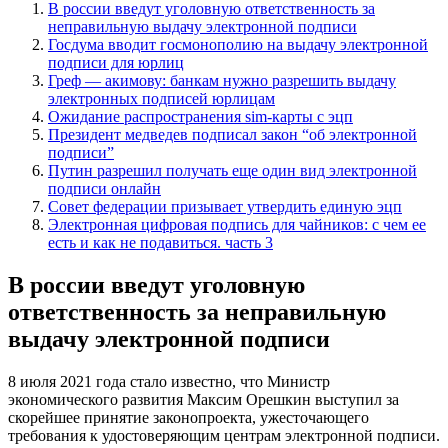
В россии введут уголовную ответственность за
неправильную выдачу электронной подписи
Госдума вводит госмонополию на выдачу электронной
подписи для юрлиц
Греф — акимову: банкам нужно разрешить выдачу
электронных подписей юрлицам
Ожидание распространения sim-карты с эцп
Президент медведев подписал закон “об электронной
подписи”
Путин разрешил получать еще один вид электронной
подписи онлайн
Совет федерации призывает утвердить единую эцп
Электронная цифровая подпись для чайников: с чем ее
есть и как не подавиться. часть 3
В россии введут уголовную
ответственность за неправильную
выдачу электронной подписи
8 июля 2021 года стало известно, что Министр
экономического развития Максим Орешкин выступил за
скорейшее принятие законопроекта, ужесточающего
требования к удостоверяющим центрам электронной подписи.