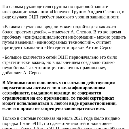
По словам руководителя группы по правовой защите
информации компании «Пепеляев Групп» Андрея Слепова, в
ряде случаев ЭЦП требует высокого уровня защищенности.
«В таком случае она вряд ли может подойти для каких-то
более простых целей», – отмечает А. Слепов. В то же время
проблему «конфиденциальности информации» можно решить
путем введения «единообразных технологий», считает
президент компании «Интернет и право» Антон Серго.
«Большое количество сетей ЭЦП первоначально это было
стратегически важно, но в дальнейшем создавало только
неудобства. Так что инициатива очень правильная», –
добавляет А. Серго.
В Минкомсвязи пояснили, что согласно действующим
нормативным актам если в квалифицированном
сертификате, выданном юрлицу, не содержатся
ограничения на его применение, то такой сертификат
может использоваться в любом виде правоотношений,
если это прямо не запрещено законодательством.
Только в системе госзаказа на июль 2021 года было выдано
порядка 1 млн ЭЦП, по сдаче отчетностей в налоговые
органы – более 1,5 млн ЭЦП, еще приблизительно по 500 тыс.