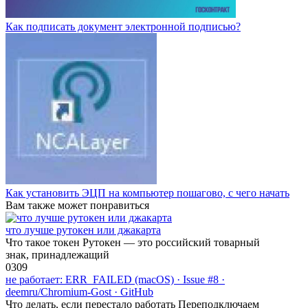
Как подписать документ электронной подписью?
Как установить ЭЦП на компьютер пошагово, с чего начать
Вам также может понравиться
что лучше рутокен или джакарта
Что такое токен Рутокен — это российский товарный
знак, принадлежащий
0
309
не работает: ERR_FAILED (macOS) · Issue #8 ·
deemru/Chromium-Gost · GitHub
Что делать, если перестало работать Переподключаем