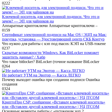
0
222
Ключевой носитель для электронной подписи. Что это и
зачем? — ЭП для чайников на
Аппаратные криптоключи Аппаратные криптоключи –
0
159
Cертификат электронной подписи на Mac OS | ЭЦП на Мак:
покупка, установка — Удостоверяющий центр СКБ Контур
Что нужно для работы с кэп под macos: КЭП на USB-токене
0
237
Скрытые возможности Windows. Как BitLocker поможет
защитить данные? / Хабр
Что такое bitlocker? BitLocker (точное название BitLocker
0
264
Не работает УТМ на Эвотор — Касса ЛЕГКО
Почему выходит ошибка при создании подписи Ошибка
создания
0
324
КриптоПро CSP: сообщение «Вставьте ключевой носитель»
или «Вставлен другой ключевой носитель» | УЦ ITCOM
Основные моменты работы с «рутокеном эцп 2.