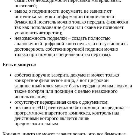
связи, без необходимости пересылки материальных
носителей;
вывод о подлинности документа не зависит от
источника загрузки информации (подписанный
бумажный носитель можно только передать физически,
так как использование факса или скана не позволяет
установить авторство);
невозможность подделки – создать полностью
аналогичный цифровой ключ нельзя, а вот установить
достоверность собственноручной подписи можно
только при помощи специальной экспертизы).
Есть и минусы:
собственноручно заверить документ может только
конкретное физическое лицо, а вот цифровой
защищенный ключ может быть передан другим людям, а
также потерян или похищен с целью незаконного
использования;
отсутствует неразрывная связь с документом;
поставить ЭПЦ невозможно без помощи посредника –
программно-аппаратного комплекса, контроль над
действиями которого является лишь
предположительным.
Конечно, никто не может гарантировать, что все бумажные