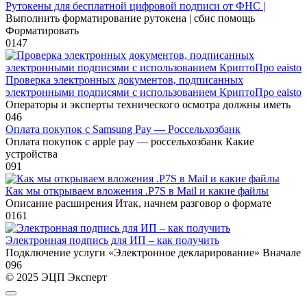
Рутокены для бесплатной цифровой подписи от ФНС |
Выполнить форматирование рутокена | сбис помощь
Форматировать
0
147
Проверка электронных документов, подписанных
электронными подписями с использованием КриптоПро eaisto
Операторы и эксперты технического осмотра должны иметь
0
46
Оплата покупок с Samsung Pay — Россельхозбанк
Оплата покупок с apple pay — россельхозбанк Какие
устройства
0
91
Как мы открываем вложения .P7S в Mail и какие файлы
Описание расширения Итак, начнем разговор о формате
0
161
Электронная подпись для ИП – как получить
Подключение услуги «Электронное декларирование» Вначале
0
96
© 2025 ЭЦП Эксперт