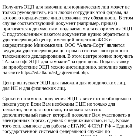
Получить ЭЦП для таможни для юридических лиц может не
только руководитель, но и любой сотрудник этой фирмы, на
которого юридическое лицо возложит эту обязанность. В этом
случае соответствующий документ (например, приказ)
прилагается к документам, подаваемым для оформления ЭЦП.
С подготовленным пакетом документов нужно обратиться в
удостоверяющий центр, имеющий лицензию ФСБ и
аккредитацию Минкомсвязи. ООО “Альта-Софт” является
ведущим удостоверяющим центром в системе электронного
таможенного декларирования. В этом центре можно получить
“Альта-софт ЭЦП для таможни” за один день. Подать заявку
на приобретение ЭЦП можно дистанционно, заполнив заявку
на сайте
https://ed.alta.ru/ed_agreement.php
.
Центр выпускает ЭЦП для таможни для юридических лиц,
для ИП и для физических лиц.
Сроки и стоимость получения ЭЦП зависит от необходимого
пакета услуг. Если Вам необходим ЭЦП не только для
таможни, но и для торговли, то можно заказать
дополнительный пакет, который позволит Вам участвовать в
электронных торгах, сделках с недвижимостью, и т.д. Кроме
того есть комплект для работы с ЕГАИС ФСРАР РФ – Единой
государственной системой федеральной службы по