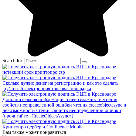
Search for:
истекший срок криптопро csp
Сколько нужно денег на регистрацию и как это сделать
;-(с) rosetti электронная торговая площадка
Дополнительная информация о невозможности чтения
свойств неопределенной ошибки чтения createobjectasync и
невозможности чтения свойств неопределенной ошибки
(прочитайте «CreateObjectAsync»)
Криптопро цербер и Confluence Mobile
Вам также может понравиться