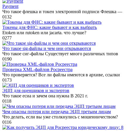
Payment
Что такое флешка и токен электронной подписи Флешка —
0
132
Токены для ФНС: какие бывают и как выбрать
Etoken или rutoken или jacarta. что лучше?
0
277
Что такое sig-файлы и чем они открываются
Что такое сиг-файлы Существует много различных типов
0
190
Проверка XML-файлов Росреестра
Что проверяется? Все ли файлы имеются в архиве, ссылки
0
173
ЭЦП для оценщиков и экспертов
Что такое есиа и зачем она нужна В 2021 г.
0
118
Чем опасны потеря или передача ЭЦП третьим лицам
Что делать, если вы уже столкнулись с мошенничеством?
0
116