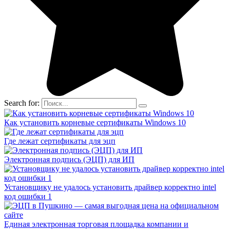
Search for:
Как установить корневые сертификаты Windows 10
Где лежат сертификаты для эцп
Электронная подпись (ЭЦП) для ИП
Установщику не удалось установить драйвер корректно intel
код ошибки 1
Единая электронная торговая площадка компании и