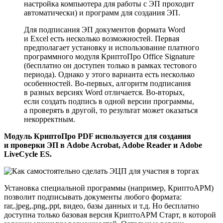
настройка компьютера для работы с ЭП проходит
автоматически) и программ для создания ЭП.
Для подписания ЭП документов формата Word
и Excel есть несколько возможностей. Первая
предполагает установку и использование платного
программного модуля КриптоПро Office Signature
(бесплатно он доступен только в рамках тестового
периода). Однако у этого варианта есть несколько
особенностей. Во-первых, алгоритм подписания
в разных версиях Word отличается. Во-вторых,
если создать подпись в одной версии программы,
а проверять в другой, то результат может оказаться
некорректным.
Модуль КриптоПро PDF используется для создания
и проверки ЭП в Adobe Acrobat, Adobe Reader и Adobe
LiveCycle ES.
Установка специальной программы (например, КриптоАРМ)
позволит подписывать документы любого формата:
rar,.jpeg,.png,.ppt, видео, базы данных и т.д. Но бесплатно
доступна только базовая версия КриптоАРМ Старт, в которой