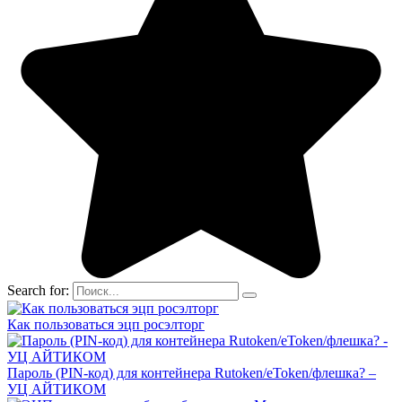
Search for:
Как пользоваться эцп росэлторг
Пароль (PIN-код) для контейнера Rutoken/eToken/флешка? –
УЦ АЙТИКОМ