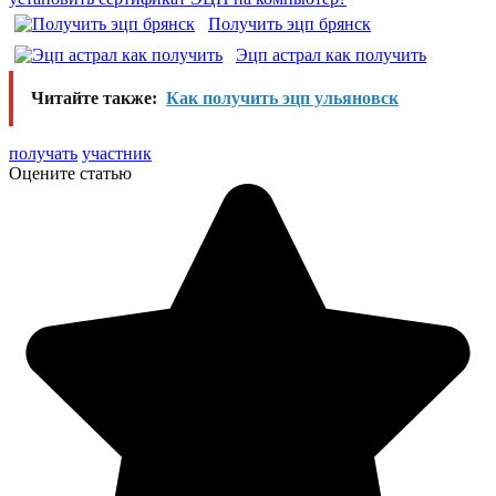
Получить эцп брянск
Эцп астрал как получить
Читайте также:
Как получить эцп ульяновск
получать
участник
Оцените статью