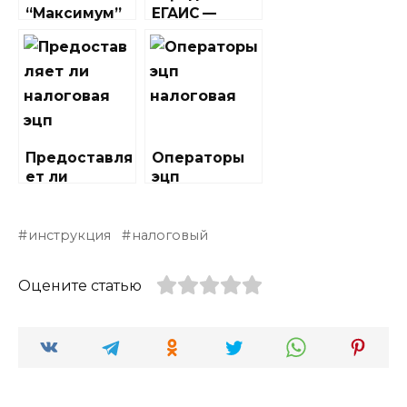
“Максимум”
ЕГАИС —
изготавлива
порядок
ет печати и
получения
штампы
Предоставля
Операторы
ет ли
эцп
налоговая
налоговая
эцп
инструкция
налоговый
Оцените статью