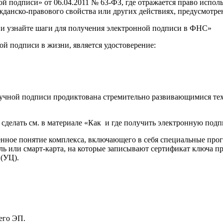
й подписи» от 06.04.2011 № 63-ФЗ, где отражается право испол
жданско-правового свойства или других действиях, предусмот
й подписи в жизни, является удостоверение:
учной подписи продиктована стремительно развивающимися тех
 сделать см. в материале «Как и где получить электронную подп
енное понятие комплекса, включающего в себя специальные про
ь или смарт-карта, на которые записывают сертификат ключа п
 (УЦ).
его ЭП.