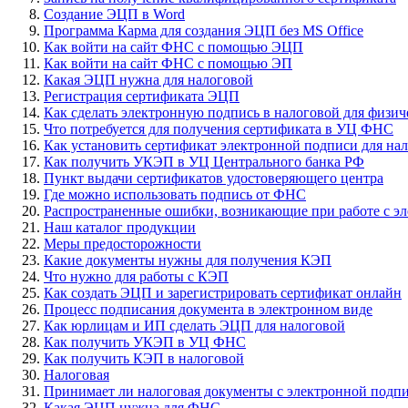
Создание ЭЦП в Word
Программа Карма для создания ЭЦП без MS Office
Как войти на сайт ФНС с помощью ЭЦП
Как войти на сайт ФНС с помощью ЭП
Какая ЭЦП нужна для налоговой
Регистрация сертификата ЭЦП
Как сделать электронную подпись в налоговой для физич
Что потребуется для получения сертификата в УЦ ФНС
Как установить сертификат электронной подписи для на
Как получить УКЭП в УЦ Центрального банка РФ
Пункт выдачи сертификатов удостоверяющего центра
Где можно использовать подпись от ФНС
Распространенные ошибки, возникающие при работе с э
Наш каталог продукции
Меры предосторожности
Какие документы нужны для получения КЭП
Что нужно для работы с КЭП
Как создать ЭЦП и зарегистрировать сертификат онлайн
Процесс подписания документа в электронном виде
Как юрлицам и ИП сделать ЭЦП для налоговой
Как получить УКЭП в УЦ ФНС
Как получить КЭП в налоговой
Налоговая
Принимает ли налоговая документы с электронной подп
Какая ЭЦП нужна для ФНС