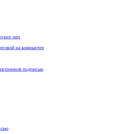
еских лиц
логовой на компьютер
лектронной подписью
исью