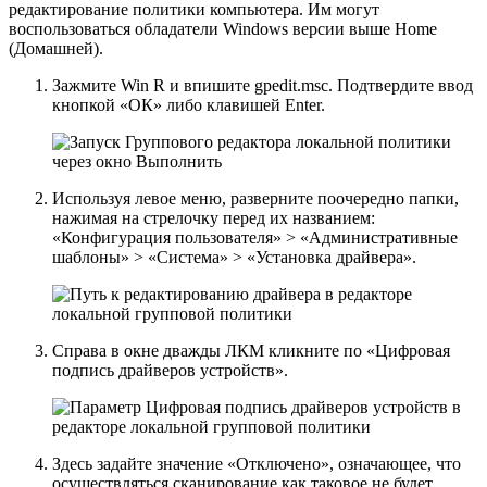
редактирование политики компьютера. Им могут
воспользоваться обладатели Windows версии выше Home
(Домашней).
Зажмите
Win R
и впишите
gpedit.msc
. Подтвердите ввод
кнопкой
«ОК»
либо клавишей
Enter
.
Используя левое меню, разверните поочередно папки,
нажимая на стрелочку перед их названием:
«Конфигурация пользователя»
>
«Административные
шаблоны»
>
«Система»
>
«Установка драйвера»
.
Справа в окне дважды ЛКМ кликните по
«Цифровая
подпись драйверов устройств»
.
Здесь задайте значение
«Отключено»
, означающее, что
осуществляться сканирование как таковое не будет.