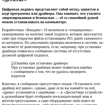
Цифровая подпись представляет собой метку, зашитую в
коде программы или драйвера. Она означает, что утилита
лицензированная и безопасная — её со спокойной душой
можно устанавливать на компьютере.
Разработчики «Виндовс» 10 включили в «операционку»
сканирование на наличие такой подписи, которое запускается
само при открытии файла-установщика ПО, ранее скачанного
из интернета. По умолчанию проверка включена в системе, но
вы можете её деактивировать, если, например, при установке
драйвера появилось сообщение системы об отсутствии
должной цифровой подписи.
При установке драйвера может появиться ошибка
с сообщением о том, что не удалось проверить
издателя
Конечно, в сообщении присутствует опция «Установить этот
драйвер всё равно», однако, даже если вы нажмёте на неё,
«дрова» установятся с ошибками — в «Диспетчере устройств»
в дальнейшем будет отображён восклицательный знак в
жёлтом треугольнике, а само оборудование либо вовсе не
будет функционировать, либо будет работать, но с частыми