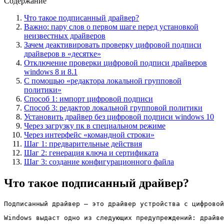
Содержание
Что такое подписанный драйвер?
Важно: пару слов о первом шаге перед установкой
неизвестных драйверов
Зачем деактивировать проверку цифровой подписи
драйверов в «десятке»
Отключение проверки цифровой подписи драйверов
windows 8 и 8.1
С помощью «редактора локальной групповой
политики»
Способ 1: импорт цифровой подписи
Способ 3: редактор локальной групповой политики
Установить драйвер без цифровой подписи windows 10
Через загрузку пк в специальном режиме
Через интерфейс «командной строки»
Шаг 1: предварительные действия
Шаг 2: генерация ключа и сертификата
Шаг 3: создание конфигурационного файла
Что такое подписанный драйвер?
Подписанный драйвер — это драйвер устройства c цифровой
Windows выдаст одно из следующих предупреждений: драйве