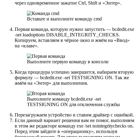
через одновременное зажатие Ctrl, Shift и «Энтер».
Вставьте и выполните команду cmd
Первая команда, которую нужно запустить — bcdedit.exe
-set loadoptions DISABLE_INTEGRITY_CHECKS.
Копируем, вставляем в чёрное окно и жмём на «Ввод»
на «клаве».
Выполните первую команду в консоли
Когда процедура успешно завершится, набираем вторую
формулу — bcdedit.exe -set TESTSIGNING ON. Так же
жмём на «Энтер» для выполнения.
Выполните команду bcdedit.exe -set
TESTSIGNING ON для отключения службы
Перезагружаем устройство и ставим драйвер с ошибкой.
Если данный вариант решения вам не помог, выполняем
в этом же редакторе команду exe /set nointegritychecks on.
Перед этим зайдите в «операционку», используя
безопасный режим. Для этого выполняем шаги из