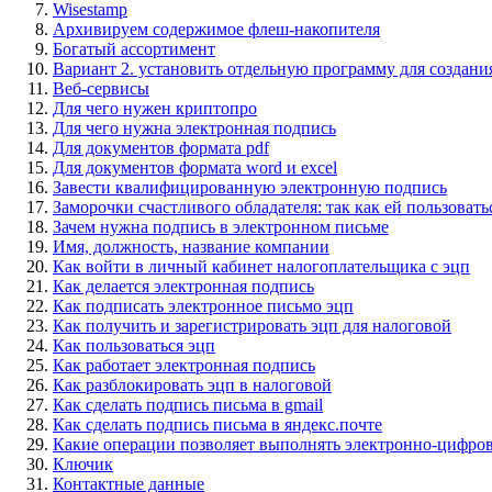
Wisestamp
Архивируем содержимое флеш-накопителя
Богатый ассортимент
Вариант 2. установить отдельную программу для создани
Веб-сервисы
Для чего нужен криптопро
Для чего нужна электронная подпись
Для документов формата pdf
Для документов формата word и excel
Завести квалифицированную электронную подпись
Заморочки счастливого обладателя: так как ей пользовать
Зачем нужна подпись в электронном письме
Имя, должность, название компании
Как войти в личный кабинет налогоплательщика с эцп
Как делается электронная подпись
Как подписать электронное письмо эцп
Как получить и зарегистрировать эцп для налоговой
Как пользоваться эцп
Как работает электронная подпись
Как разблокировать эцп в налоговой
Как сделать подпись письма в gmail
Как сделать подпись письма в яндекс.почте
Какие операции позволяет выполнять электронно-цифро
Ключик
Контактные данные