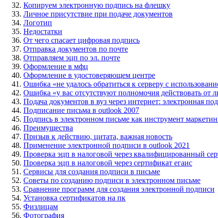
Копируем электронную подпись на флешку
Личное присутствие при подаче документов
Логотип
Недостатки
От чего спасает цифровая подпись
Отправка документов по почте
Отправляем эцп по эл. почте
Оформление в мфц
Оформление в удостоверяющем центре
Ошибка «не удалось обратиться к серверу с использова
Ошибка «у вас отсутствуют полномочия действовать от 
Подача документов в вуз через интернет: электронная по
Подписание письма в outlook 2007
Подпись в электронном письме как инструмент маркетин
Преимущества
Призыв к действию, цитата, важная новость
Применение электронной подписи в outlook 2021
Проверка эцп в налоговой через квалифицированный се
Проверка эцп в налоговой через сертификат егаис
Сервисы для создания подписи в письме
Советы по созданию подписи в электронном письме
Сравнение программ для создания электронной подписи
Установка сертификатов на пк
Физлицам
Фотография