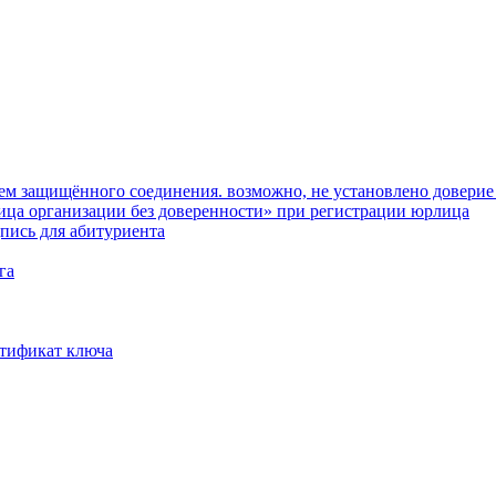
нием защищённого соединения. возможно, не установлено довер
лица организации без доверенности» при регистрации юрлица
дпись для абитуриента
га
ртификат ключа