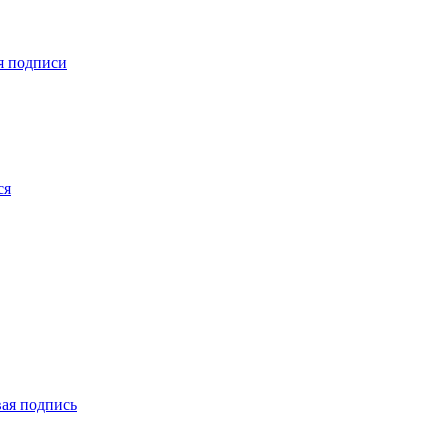
я подписи
ся
вая подпись