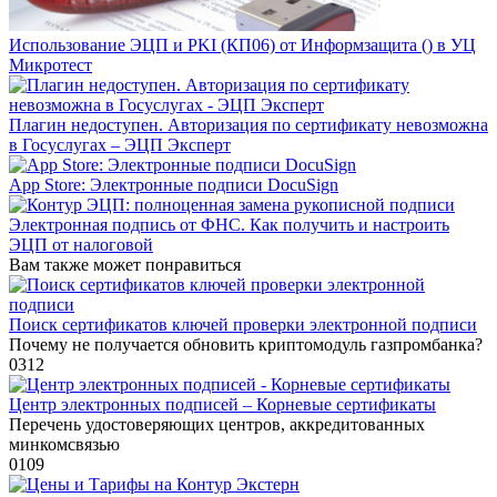
Использование ЭЦП и PKI (КП06) от Информзащита () в УЦ
Микротест
Плагин недоступен. Авторизация по сертификату невозможна
в Госуслугах – ЭЦП Эксперт
‎App Store: Электронные подписи DocuSign
Электронная подпись от ФНС. Как получить и настроить
ЭЦП от налоговой
Вам также может понравиться
Поиск сертификатов ключей проверки электронной подписи
Почему не получается обновить криптомодуль газпромбанка?
0
312
Центр электронных подписей – Корневые сертификаты
Перечень удостоверяющих центров, аккредитованных
минкомсвязью
0
109