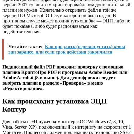
версии 2007 со вшитым криптопровайдером дополнительный
плагин не нужен. Желательно открывать файл в той же
версии ПО Microsoft Office, в которой он был создан. В
противном случае может возникнуть ошибка — ЭЦП либо не
будет показана, либо будет распознаваться как
недействительная.
Читайте также:
Как продлить (перевыпустить) ключ
эцп заранее, или если срок действия закончился
Подписанный файл PDF проходит проверку с помощью
плагина КриптоПро PDF и программы Adobe Reader или
Adobe Acrobat (8 и выше). Для дешифровки следует
выбрать плагин в разделе «Проверка» в меню
«Редактирование».
Как происходит установка ЭЦП
Контур
Для работы с ЭП нужен компьютер с ОС Windows (7, 8, 10,
Vista, Server, XP), подключенный к интернету на скорости от 1
Мбит/сек. Процессор должен поддерживать технологию SSE2