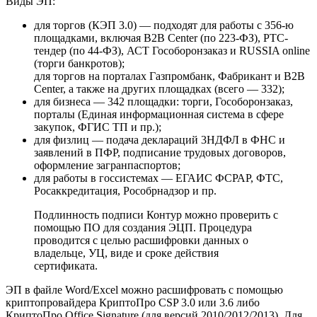
Виды ЭП:
для торгов (КЭП 3.0) — подходят для работы с 356-ю
площадками, включая B2B Center (по 223-ФЗ), PTC-
тендер (по 44-ФЗ), АСТ Гособоронзаказ и RUSSIA online
(торги банкротов);
для торгов на порталах Газпромбанк, Фабрикант и B2B
Center, а также на других площадках (всего — 332);
для бизнеса — 342 площадки: торги, Гособоронзаказ,
порталы (Единая информационная система в сфере
закупок, ФГИС ТП и пр.);
для физлиц — подача деклараций 3НДФЛ в ФНС и
заявлений в ПФР, подписание трудовых договоров,
оформление загранпаспортов;
для работы в госсистемах —
ЕГАИС
ФСРАР, ФТС,
Росаккредитация, Рособрнадзор и пр.
Подлинность подписи Контур можно проверить с
помощью ПО для создания ЭЦП. Процедура
проводится с целью расшифровки данных о
владельце, УЦ, виде и сроке действия
сертификата.
ЭП в файле Word/Excel можно расшифровать с помощью
криптопровайдера КриптоПро CSP 3.0 или 3.6 либо
КриптоПро Office Signature (для версий 2010/2012/2013). Для