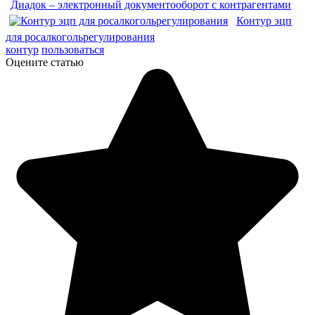
Диадок – электронный документооборот с контрагентами
Контур эцп
для росалкогольрегулирования
контур
пользоваться
Оцените статью