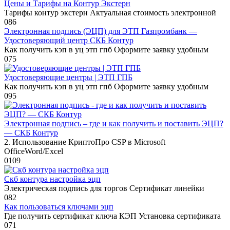
Цены и Тарифы на Контур Экстерн
Тарифы контур экстерн Актуальная стоимость электронной
0
86
Электронная подпись (ЭЦП) для ЭТП Газпромбанк —
Удостоверяющий центр СКБ Контур
Как получить кэп в уц этп гпб Оформите заявку удобным
0
75
Удостоверяющие центры | ЭТП ГПБ
Как получить кэп в уц этп гпб Оформите заявку удобным
0
95
Электронная подпись – где и как получить и поставить ЭЦП?
— СКБ Контур
2. Использование КриптоПро CSP в Microsoft
OfficeWord/Excel
0
109
Скб контура настройка эцп
Электрическая подпись для торгов Сертификат линейки
0
82
Как пользоваться ключами эцп
Где получить сертификат ключа КЭП Установка сертификата
0
71