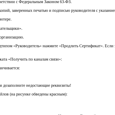
етствии с Федеральным Законом 63-ФЗ.
опий, заверенных печатью и подписью руководителя с указание
ютере.
лательщики».
организацию.
одтипом «Руководитель» нажмите «Продлить Сертификат». Если за
ата «Получить по каналам связи»:
анчивается:
и дозаполните недостающие реквизиты!
айлов (на рисунке обведены красным):