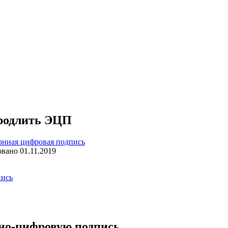
продлить ЭЦП
онная цифровая подпись
овано
01.11.2019
пись
нно-цифровую подпись