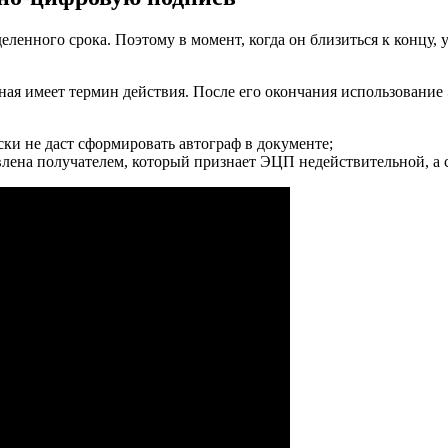
нного срока. Поэтому в момент, когда он близиться к концу, у
нная имеет термин действия. После его окончания использовани
ки не даст сформировать автограф в документе;
явлена получателем, который признает ЭЦП недействительной, а 