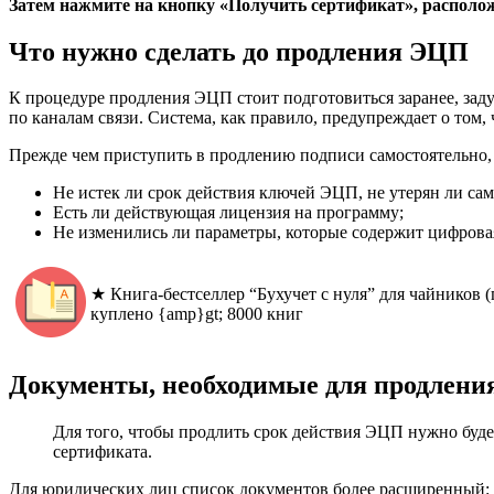
Затем нажмите на кнопку «Получить сертификат», располож
Что нужно сделать до продления ЭЦП
К процедуре продления ЭЦП стоит подготовиться заранее, задум
по каналам связи. Система, как правило, предупреждает о том
Прежде чем приступить в продлению подписи самостоятельно,
Не истек ли срок действия ключей ЭЦП, не утерян ли сам
Есть ли действующая лицензия на программу;
Не изменились ли параметры, которые содержит цифрова
★ Книга-бестселлер “Бухучет с нуля” для чайников
(
куплено {amp}gt; 8000 книг
Документы, необходимые для продлен
Для того, чтобы продлить срок действия ЭЦП нужно будет
сертификата.
Для юридических лиц список документов более расширенный: