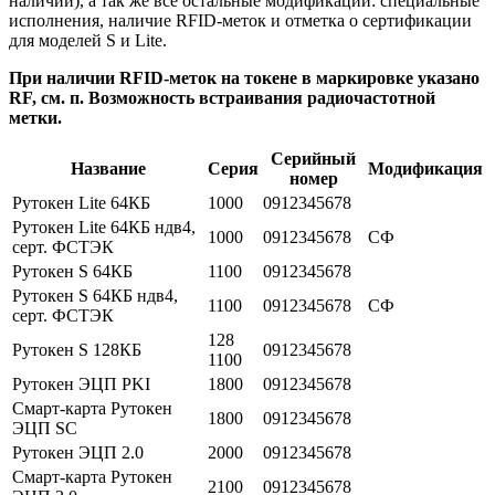
наличии), а так же все остальные модификации: специальные
исполнения, наличие RFID-меток и отметка о сертификации
для моделей S и Lite.
При наличии RFID-меток на токене в маркировке указано
RF, см. п. Возможность встраивания радиочастотной
метки.
Серийный
Название
Серия
Модификация
номер
Рутокен Lite 64КБ
1000
0912345678
Рутокен Lite 64КБ ндв4,
1000
0912345678
СФ
серт. ФСТЭК
Рутокен S 64КБ
1100
0912345678
Рутокен S 64КБ ндв4,
1100
0912345678
СФ
серт. ФСТЭК
128
Рутокен S 128КБ
0912345678
1100
Рутокен ЭЦП PKI
1800
0912345678
Смарт-карта Рутокен
1800
0912345678
ЭЦП SC
Рутокен ЭЦП 2.0
2000
0912345678
Смарт-карта Рутокен
2100
0912345678