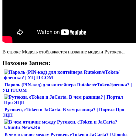
В строке Модель отображается название модели Рутокена.
Похожие Записи:
Пароль (PIN-код) для контейнера Rutoken/eToken/флешка? |
УЦ ITCOM
Рутокен, eToken и JaCarta. В чем разница? | Портал Про
ЭЦП
В чем отличие между Рутокен, eToken и JaCarta? | Ubuntu-