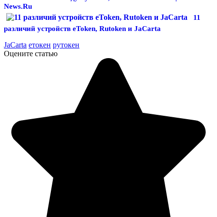
News.Ru
11
различий устройств eToken, Rutoken и JaCarta
JaCarta
етокен
рутокен
Оцените статью