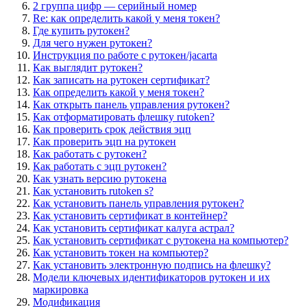
2 группа цифр — серийный номер
Re: как определить какой у меня токен?
Где купить рутокен?
Для чего нужен рутокен?
Инструкция по работе с рутокен/jacarta
Как выглядит рутокен?
Как записать на рутокен сертификат?
Как определить какой у меня токен?
Как открыть панель управления рутокен?
Как отформатировать флешку rutoken?
Как проверить срок действия эцп
Как проверить эцп на рутокен
Как работать с рутокен?
Как работать с эцп рутокен?
Как узнать версию рутокена
Как установить rutoken s?
Как установить панель управления рутокен?
Как установить сертификат в контейнер?
Как установить сертификат калуга астрал?
Как установить сертификат с рутокена на компьютер?
Как установить токен на компьютер?
Как установить электронную подпись на флешку?
Модели ключевых идентификаторов рутокен и их
маркировка
Модификация