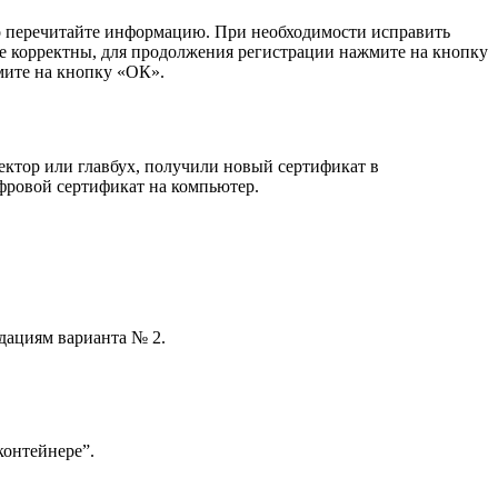
 перечитайте информацию. При необходимости исправить
ые корректны, для продолжения регистрации нажмите на кнопку
мите на кнопку
«ОК»
.
ектор или главбух, получили новый сертификат в
ифровой сертификат на компьютер.
ндациям варианта № 2.
контейнере”.