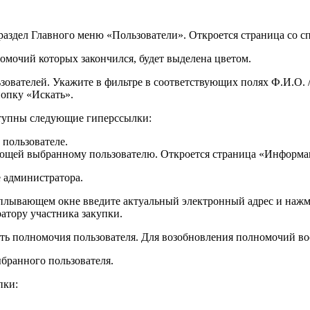
раздел
Главного меню
«Пользователи». Откроется страница со с
омочий которых закончился, будет выделена цветом.
ователей. Укажите в фильтре в соответствующих полях Ф.И.О. / 
нопку
«Искать»
.
ступны следующие гиперссылки:
 пользователе.
ующей выбранному пользователю. Откроется страница «Информац
 администратора.
плывающем окне введите актуальный электронный адрес и наж
атору участника закупки.
ть полномочия пользователя. Для возобновления полномочий в
ыбранного пользователя.
пки: