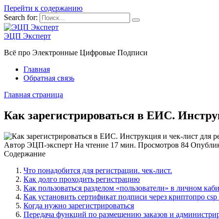
Перейти к содержанию
Search for:
ЭЦП Эксперт
Всё про Электронные Цифровые Подписи
Главная
Обратная связь
Главная страница
Как зарегистрироваться в ЕИС. Инстру
Автор
ЭЦП-эксперт
На чтение
17 мин.
Просмотров
84
Опубли
Содержание
Что понадобится для регистрации. чек-лист.
Как долго проходить регистрацию
Как пользоваться разделом «пользователи» в личном каб
Как установить сертификат подписи через криптопро csp
Когда нужно зарегистрироваться
Передача функций по размещению заказов и администри