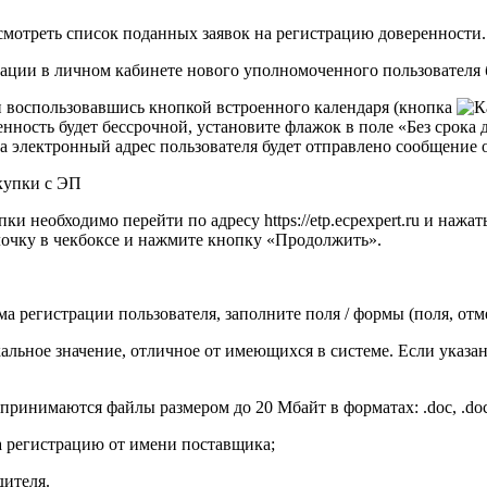
смотреть список поданных заявок на регистрацию доверенности.
рации в личном кабинете нового уполномоченного пользователя 
 воспользовавшись кнопкой встроенного календаря (кнопка
ренность будет бессрочной, установите флажок в поле «Без срок
а электронный адрес пользователя будет отправлено сообщение 
акупки с ЭП
упки необходимо перейти по адресу
https://etp.ecpexpert.ru
и нажать
лочку в чекбоксе и нажмите кнопку
«Продолжить»
.
а регистрации пользователя, заполните поля / формы (поля, отм
льное значение, отличное от имеющихся в системе. Если указан
ются файлы размером до 20 Мбайт в форматах: .doc, .docx, .pdf, .tx
 регистрацию от имени поставщика;
дителя
.