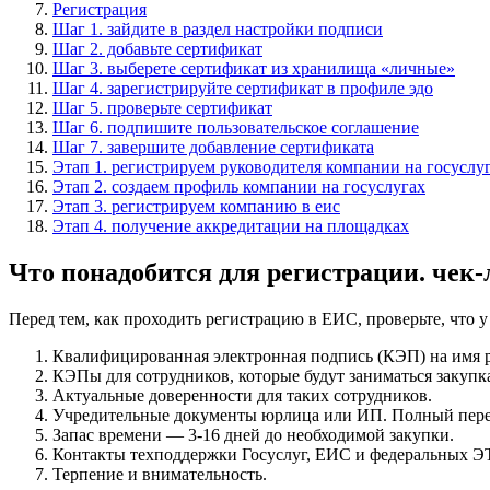
Регистрация
Шаг 1. зайдите в раздел настройки подписи
Шаг 2. добавьте сертификат
Шаг 3. выберете сертификат из хранилища «личные»
Шаг 4. зарегистрируйте сертификат в профиле эдо
Шаг 5. проверьте сертификат
Шаг 6. подпишите пользовательское соглашение
Шаг 7. завершите добавление сертификата
Этап 1. регистрируем руководителя компании на госуслу
Этап 2. создаем профиль компании на госуслугах
Этап 3. регистрируем компанию в еис
Этап 4. получение аккредитации на площадках
Что понадобится для регистрации. чек-
Перед тем, как проходить регистрацию в ЕИС, проверьте, что у 
Квалифицированная электронная подпись (КЭП) на имя
КЭПы для сотрудников, которые будут заниматься закупка
Актуальные доверенности для таких сотрудников.
Учредительные документы юрлица или ИП. Полный пер
Запас времени — 3-16 дней до необходимой закупки.
Контакты техподдержки Госуслуг, ЕИС и федеральных ЭТП
Терпение и внимательность.