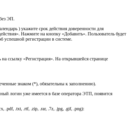
без ЭП.
) укажите срок действия доверенности для
а действия». Нажмите на кнопку
«Добавить»
. Пользователь будет
об успешной регистрации в системе.
 на ссылку «Регистрация». На открывшейся странице
еченные знаком (
*
), обязательны к заполнению).
ный логин уже имеется в базе оператора ЭТП, появится
t, .rtf, .zip, .rar, .7z, .jpg, .gif, .png):