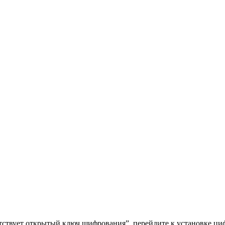
тствует открытый ключ шифрования”, перейдите к установке ци