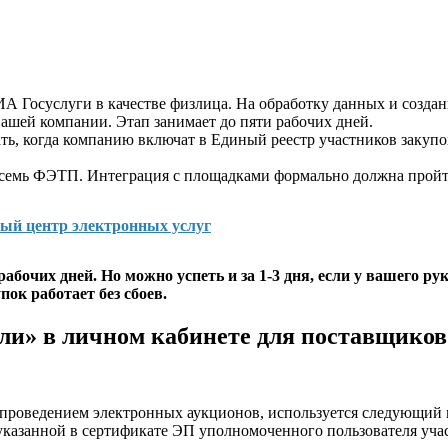
А Госуслуги в качестве физлица. На обработку данных и создан
вашей компании. Этап занимает до пяти рабочих дней.
, когда компанию включат в Единый реестр участников закупок 
семь ФЭТП. Интеграция с площадками формально должна пройти з
ый центр электронных услуг
бочих дней. Но можно успеть и за 1-3 дня, если у вашего ру
ок работает без сбоев.
ели» в личном кабинете для поставщиков
 проведением электронных аукционов, используется следующий 
 указанной в сертификате ЭП уполномоченного пользователя уча