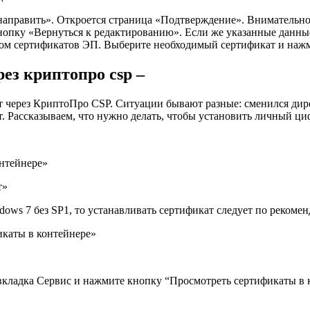
направить»
. Откроется страница
«Подтверждение».
Внимательно
кнопку
«Вернуться к редактированию»
. Если же указанные данн
ском сертификатов ЭП. Выберите необходимый сертификат и наж
ез криптопро csp –
т через КриптоПpo CSP
. Ситуации бывают разные: сменился дир
ет. Рассказываем, что нужно делать, чтобы установить личный ц
нтейнере»
т»
dows 7 без SP1, то устанавливать сертификат следует по рекоме
икаты в контейнере»
вкладка Сервис и нажмите кнопку “Просмотреть сертификаты в 