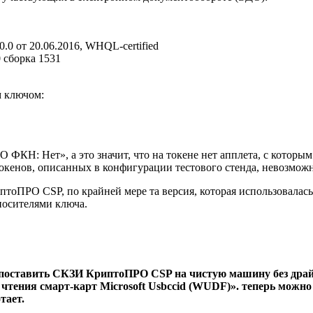
0.0 от 20.06.2016, WHQL-certified
0 сборка 1531
м ключом:
 ФКН: Нет», а это значит, что на токене нет апплета, с котор
кенов, описанных в конфигурации тестового стенда, невозможн
птоПРО CSP, по крайней мере та версия, которая использовалась
носителями ключа.
о поставить СКЗИ КриптоПРО CSP на чистую машину без драй
тения смарт-карт Microsoft Usbccid (WUDF)». теперь можно 
тает.