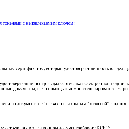
ся токенами с неизвлекаемым ключом?
альным сертификатом, который удостоверяет личность владельц
е удостоверяющий центр выдал сертификат электронной подписи.
нные документы, с его помощью можно сгенерировать электронн
иси на документах. Он связан с закрытым “коллегой” в однозн
, участвующих в электронном документообороте (ЭДО):