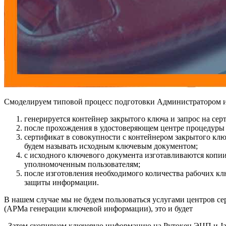
Смоделируем типовой процесс подготовки Администратором 
генерируется контейнер закрытого ключа и запрос на сер
после прохождения в удостоверяющем центре процедуры 
сертификат в совокупности с контейнером закрытого кл
будем называть
исходным ключевым документом
;
с
исходного ключевого документа
изготавливаются копии
уполномоченным пользователям;
после изготовления необходимого количества
рабочих кл
защиты информации.
В нашем случае мы не будем пользоваться услугами центров с
(АРМа генерации ключевой информации), это и будет
. Затем скопируем ключевую информацию на Рутокен ЭЦП и Ja