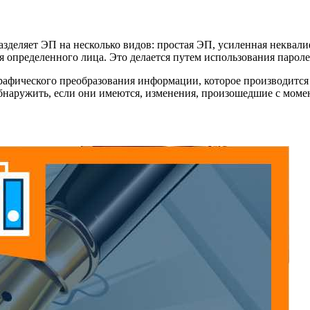
зделяет ЭП на несколько видов: простая ЭП, усиленная неква
определенного лица. Это делается путем использования паролей
рафического преобразования информации, которое производитс
бнаружить, если они имеются, изменения, произошедшие с момен