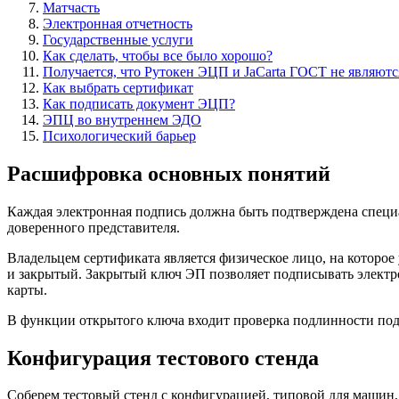
Матчасть
Электронная отчетность
Государственные услуги
Как сделать, чтобы все было хорошо?
Получается, что Рутокен ЭЦП и JaCarta ГОСТ не являют
Как выбрать сертификат
Как подписать документ ЭЦП?
ЭПЦ во внутреннем ЭДО
Психологический барьер
Расшифровка основных понятий
Каждая электронная подпись должна быть подтверждена специ
доверенного представителя.
Владельцем сертификата является физическое лицо, на которо
и закрытый. Закрытый ключ ЭП позволяет подписывать электро
карты.
В функции открытого ключа входит проверка подлинности подп
Конфигурация тестового стенда
Соберем тестовый стенд с конфигурацией, типовой для машин