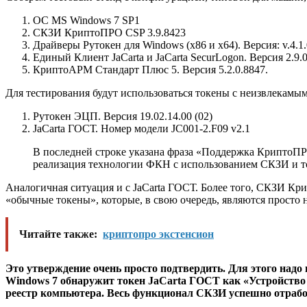
ОС MS Windows 7 SP1
СКЗИ КриптоПРО CSP 3.9.8423
Драйверы Рутокен для Windows (x86 и x64). Версия: v.4.1.
Единый Клиент JaCarta и JaCarta SecurLogon. Версия 2.9.
КриптоАРМ Стандарт Плюс 5. Версия 5.2.0.8847.
Для тестирования будут использоваться токены с неизвлекамы
Рутокен ЭЦП. Версия 19.02.14.00 (02)
JaCarta ГОСТ. Номер модели JC001-2.F09 v2.1
В последней строке указана фраза «Поддержка КриптоПРО
реализация технологии ФКН с использованием СКЗИ и то
Аналогичная ситуация и с JaCarta ГОСТ. Более того, СКЗИ Кри
«обычные токены», которые, в свою очередь, являются просто 
Читайте также:
криптопро экстенсион
Это утверждение очень просто подтвердить. Для этого над
Windows 7 обнаружит токен JaCarta ГОСТ как «Устройство ч
реестр компьютера. Весь функционал СКЗИ успешно отрабо