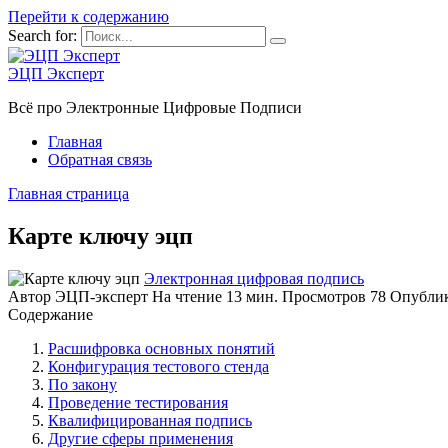
Перейти к содержанию
Search for:
ЭЦП Эксперт
Всё про Электронные Цифровые Подписи
Главная
Обратная связь
Главная страница
Карте ключу эцп
Электронная цифровая подпись
Автор
ЭЦП-эксперт
На чтение
13 мин.
Просмотров
78
Опубли
Содержание
Расшифровка основных понятий
Конфигурация тестового стенда
По закону
Проведение тестирования
Квалифицированная подпись
Другие сферы применения