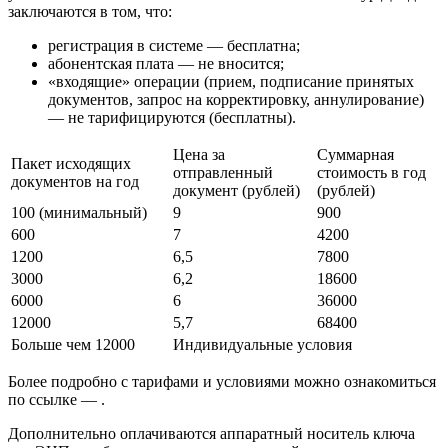
заключаются в том, что:
регистрация в системе — бесплатна;
абонентская плата — не вносится;
«входящие» операции (прием, подписание принятых
документов, запрос на корректировку, аннулирование)
— не тарифицируются (бесплатны).
Цена за
Суммарная
Пакет исходящих
отправленный
стоимость в год
документов на год
документ (рублей)
(рублей)
100 (минимальный)
9
900
600
7
4200
1200
6,5
7800
3000
6,2
18600
6000
6
36000
12000
5,7
68400
Больше чем 12000
Индивидуальные условия
Более подробно с тарифами и условиями можно ознакомиться
по ссылке — .
Дополнительно оплачиваются аппаратный носитель ключа