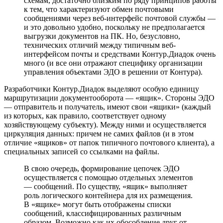
схемам, достаточно близким по ряду принципов работы
к тем, что характеризуют обмен почтовыми
сообщениями через веб-интерфейс почтовой службы
—
и это довольно удобно, поскольку не предполагается
выгрузки документов на ПК. Но, безусловно,
технических отличий между типичным веб-
интерфейсом почты и средствами Контур.Диадок очень
много (и все они отражают специфику организации
управления объектами ЭДО в решении от Контура).
Разработчики Контур.Диадок выделяют особую единицу
маршрутизации документооборота — «ящик». Стороны ЭДО
— отправитель и получатель, имеют свои «ящики» (каждый
из которых, как правило, соответствует одному
хозяйствующему субъекту). Между ними и осуществляется
циркуляция данных: причем не самих файлов (и в этом
отличие «ящиков» от папок типичного почтового клиента), а
специальных записей со ссылками на файлы.
В свою очередь, формирование цепочек ЭДО
осуществляется с помощью отдельных элементов
— сообщений. По существу, «ящик» выполняет
роль логического контейнера для их размещения.
В «ящике» могут быть отображены списки
сообщений, классифицированных различным
образом. Возможно как их обособление друг от