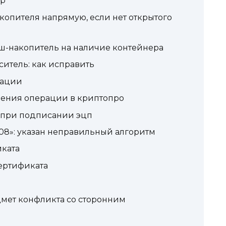
sp
опителя напрямую, если нет открытого
ш-накопитель на наличие контейнера
ситель: как исправить
зации
нения операции в криптопро
при подписании эцп
8»: указан неправильный алгоритм
иката
ертификата
дмет конфликта со сторонним