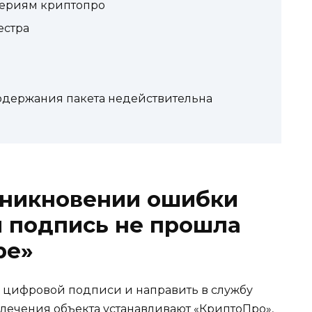
териям криптопро
естра
одержания пакета недействительна
зникновении ошибки
я подпись не прошла
ре»
 цифровой подписи и направить в службу
лечения объекта устанавливают «КриптоПро»,