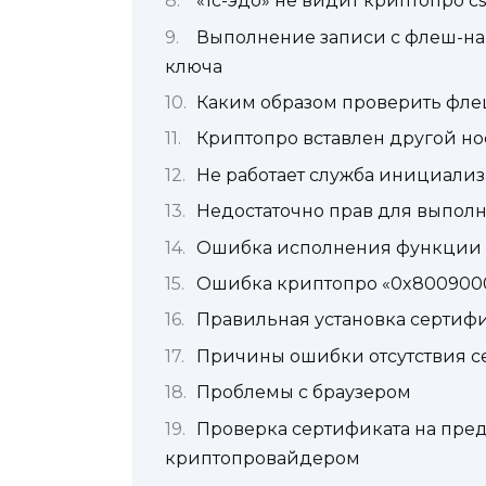
«1с-эдо» не видит криптопро c
Выполнение записи с флеш-нак
ключа
Каким образом проверить фле
Криптопро вставлен другой но
Не работает служба инициали
Недостаточно прав для выпол
Ошибка исполнения функции 
Ошибка криптопро «0x8009000
Правильная установка сертиф
Причины ошибки отсутствия с
Проблемы с браузером
Проверка сертификата на пре
криптопровайдером