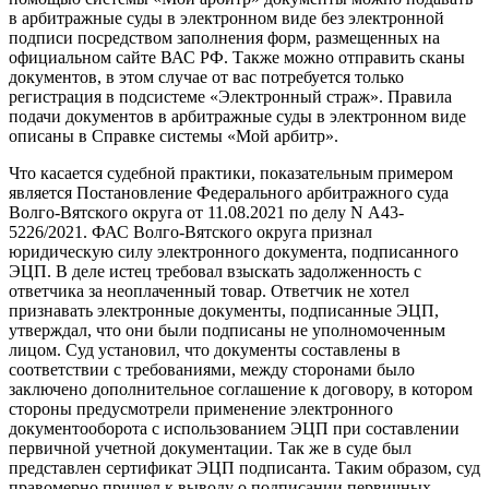
в арбитражные суды в электронном виде без электронной
подписи посредством заполнения форм, размещенных на
официальном сайте ВАС РФ
. Также можно отправить сканы
документов, в этом случае от вас потребуется только
регистрация в подсистеме «Электронный страж». Правила
подачи документов в арбитражные суды в электронном виде
описаны в
Справке
системы «Мой арбитр».
Что касается судебной практики, показательным примером
является Постановление Федерального арбитражного суда
Волго-Вятского округа от 11.08.2021 по делу N А43-
5226/2021. ФАС Волго-Вятского округа признал
юридическую силу электронного документа, подписанного
ЭЦП. В деле истец требовал взыскать задолженность с
ответчика за неоплаченный товар. Ответчик не хотел
признавать электронные документы, подписанные ЭЦП,
утверждал, что они были подписаны не уполномоченным
лицом. Суд установил, что документы составлены в
соответствии с требованиями, между сторонами было
заключено дополнительное соглашение к договору, в котором
стороны предусмотрели применение электронного
документооборота с использованием ЭЦП при составлении
первичной учетной документации. Так же в суде был
представлен сертификат ЭЦП подписанта. Таким образом, суд
правомерно пришел к выводу о подписании первичных