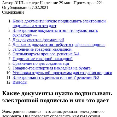
Автор
ЭЦП-эксперт
На чтение
29 мин.
Просмотров
221
Опубликовано
27.02.2021
Содержание
Какие документы нужно подписывать электронной
подписью и что это дает
Электронные документы и эп: что нужно знать
бухгалтеру —
Для документов формата pdf
Для каких документов требуется цифровая подпись
Заполнение товарной накладной
Оптимизируем процесс. решение №1
Подписание товарной накладной
Сравнение по для создания эцп
Товарно-транспортная накладная на бумаге
Установка отдельной программы для создания подписи
Электронная ттн. реально или нет? решение №2
Выводы
Какие документы нужно подписывать
электронной подписью и что это дает
Электронная подпись – это лишь реквизит электронного
документа. Она позволяет определить, кем был создан