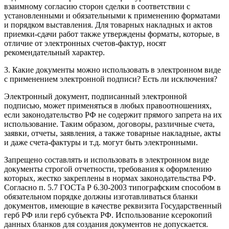
взаимному согласию сторон сделки в соответствии с
установленными и обязательными к применению
форматами
и
порядком
выставления. Для товарных накладных и актов
приемки-сдачи работ также утверждены
форматы
, которые, в
отличие от электронных счетов-фактур, носят
рекомендательный характер.
3. Какие документы можно использовать в электронном виде
с применением электронной подписи? Есть ли исключения?
Электронный документ, подписанный электронной
подписью, может применяться в любых правоотношениях,
если законодательство РФ не содержит прямого запрета на их
использование. Таким образом, договоры, различные счета,
заявки, отчеты, заявления, а также товарные накладные, акты
и даже счета-фактуры и т.д. могут быть электронными.
Запрещено составлять и использовать в электронном виде
документы строгой отчетности, требования к оформлению
которых, жестко закреплены в нормах законодательства РФ.
Согласно
п. 5.7 ГОСТа Р 6.30-2003
типографским способом в
обязательном порядке должны изготавливаться бланки
документов, имеющие в качестве реквизита Государственный
герб РФ или герб субъекта РФ. Использование ксерокопий
данных бланков для создания документов не допускается.