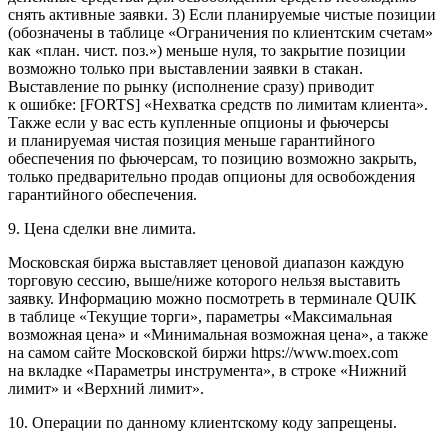
снять активные заявки. 3) Если планируемые чистые позиции
(обозначены в таблице «Ограничения по клиентским счетам»
как «план. чист. поз.») меньше нуля, то закрытие позиции
возможно только при выставлении заявки в стакан.
Выставление по рынку (исполнение сразу) приводит
к ошибке: [FORTS] «Нехватка средств по лимитам клиента».
Также если у вас есть купленные опционы и фьючерсы
и планируемая чистая позиция меньше гарантийного
обеспечения по фьючерсам, то позицию возможно закрыть,
только предварительно продав опционы для освобождения
гарантийного обеспечения.
9. Цена сделки вне лимита.
Московская биржа выставляет ценовой диапазон каждую
торговую сессию, выше/ниже которого нельзя выставить
заявку. Информацию можно посмотреть в терминале QUIK
в таблице «Текущие торги», параметры «Максимальная
возможная цена» и «Минимальная возможная цена», а также
на самом сайте Московской биржи https://www.moex.com
на вкладке «Параметры инструмента», в строке «Нижний
лимит» и «Верхний лимит».
10. Операции по данному клиентскому коду запрещены.