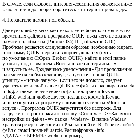
В случае, если скорость интернет-соединения окажется ниже
заявленной в договоре, обратитесь к интернет-провайдеру.
4. Не хватило памяти под объекты.
Данную ошибку вызывает накопление большого количества
временных файлов в программе QUIK, из-за чего не хватает
памяти под объекты (Расход ОЗУ, ЦП, объектов GDI).
Проблема решается следующим образом: необходимо закрыть
программу QUIK, перейти в корневую папку (путь
по умолчанию C:Open_Broker_QUIK), найти в этой папке
утилиту под названием «Восстановление терминала»
и запустить её. Дождавшись уведомления «Для продолжения
нажмите на любую клавишу», запустите в папке QUIK
утилиту «Чистый запуск». Если это не помогло, следует
удалить в корневой папке QUIK все файлы с расширением .dat
и .log, а также переименовать файл настроек info.wnd
в info1.wnd или любое другое название, кроме info.wnd,
и перезапустить программу с помощью утилиты «Чистый
запуск». Программа QUIK запустится без настроек. Для
загрузки настроек нажмите кнопку «Система» => «Загрузить
настройки из файла» => папка «Wndsav». В папке Wndsav
хранятся резервные копии файла настройки. Выберите любой
файл с самой поздней датой. Расшифровка «info.
<ДАТА>_<ВРЕМЯ>.wnd», например,