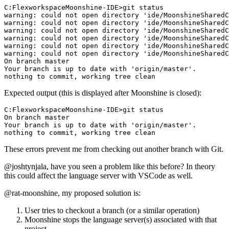
C:FlexworkspaceMoonshine-IDE>git status

warning: could not open directory 'ide/MoonshineSharedC
warning: could not open directory 'ide/MoonshineSharedC
warning: could not open directory 'ide/MoonshineSharedC
warning: could not open directory 'ide/MoonshineSharedC
warning: could not open directory 'ide/MoonshineSharedC
warning: could not open directory 'ide/MoonshineSharedC
On branch master

Your branch is up to date with 'origin/master'.

nothing to commit, working tree clean
Expected output (this is displayed after Moonshine is closed):
C:FlexworkspaceMoonshine-IDE>git status

On branch master

Your branch is up to date with 'origin/master'.

nothing to commit, working tree clean
These errors prevent me from checking out another branch with Git.
@joshtynjala
, have you seen a problem like this before? In theory
this could affect the language server with VSCode as well.
@rat-moonshine
, my proposed solution is:
User tries to checkout a branch (or a similar operation)
Moonshine stops the language server(s) associated with that
project