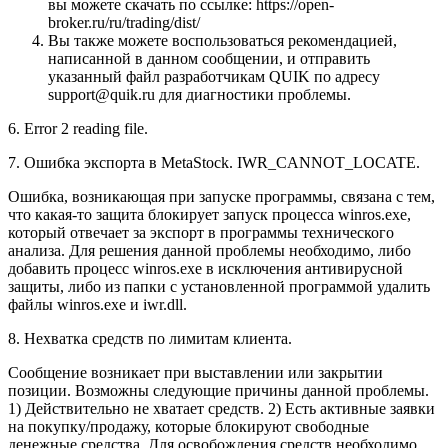
вы можете скачать по ссылке:
https://open-
broker.ru/ru/trading/dist/
Вы также можете воспользоваться рекомендацией,
написанной в данном сообщении, и отправить
указанный файл разработчикам QUIK по адресу
support@quik.ru для диагностики проблемы.
6. Error 2 reading file.
7. Ошибка экспорта в MetaStock. IWR_CANNOT_LOCATE.
Ошибка, возникающая при запуске программы, связана с тем,
что какая-то защита блокирует запуск процесса winros.exe,
который отвечает за экспорт в программы технического
анализа. Для решения данной проблемы необходимо, либо
добавить процесс winros.exe в исключения антивирусной
защиты, либо из папки с установленной программой удалить
файлы winros.exe и iwr.dll.
8. Нехватка средств по лимитам клиента.
Сообщение возникает при выставлении или закрытии
позиции. Возможны следующие причины данной проблемы.
1) Действительно не хватает средств. 2) Есть активные заявки
на покупку/продажу, которые блокируют свободные
денежные средства. Для освобождения средств необходимо