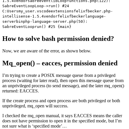
1.5.4vendorsabreeventlibLoopfunctions.php(122):
SabreEventLoopLoop->run() #24
C:Usersmy_user.vscodeextensionsfelixfbecker.php-
intellisense-1.5.4vendorfelixfbeckerlanguage-
serverbinphp-language-server.php(50):
SabreEventLooprun() #25 {main}
How to solve bash permission denied?
Now, we are aware of the error, as shown below.
Mq_open() – eacces, permission denied
I’m trying to create a POSIX message queue from a privileged
process (waiting for later read), then open this message queue from
an unprivileged process (to send message), and the later mq_open()
returned: EACCES.
If the create process and open process are both privileged or both
unprivileged, mq_open will success.
I checked the mq_open manual, it says EACCES means the caller
does not have permission to open it in the specified mode, but I’m
not sure what is ‘specified mode’…