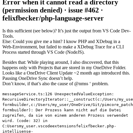
Error when it cannot read a directory
(permission denied) · issue #462 ·
felixfbecker/php-language-server
Is this sufficient (see below)? It’s just the output from VS Code Dev-
Tools.
Else: Could you give me a hint? I know PHP and XDebug in a
Web-Environment, but failed to make a XDebug Trace for a CLI
Process started through VS Code (NodeJS).
Besides that
: While playing around, I also discovered, that this
happens only with Projects that are stored in my OneDrive Folder.
Looks like a OneDrive Client Update ~2 month ago introduced this.
Pausing OneDrive Sync doesn’t help.
Don’t know, if that’s also the cause of
@nmss
‘ problem.
messageService.ts:126 UnexpectedValueException:
RecursiveDirectoryIterator::__construct(c:/Users/my_use
formbuilder,c:/Users/my_user/OneDrive/Git/pimcore_patch
formbuilder): Der Prozess kann nicht auf die Datei
zugreifen, da sie von einem anderen Prozess verwendet
wird. (code: 32) in
C:Usersmy_user.vscodeextensionsfelixfbecker.php-
intellisense-