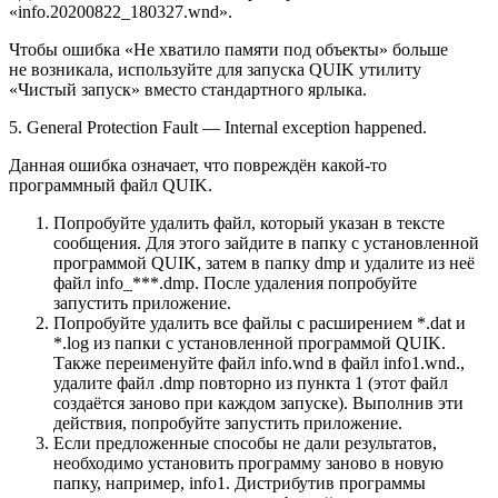
«info.20200822_180327.wnd».
Чтобы ошибка «Не хватило памяти под объекты» больше
не возникала, используйте для запуска QUIK утилиту
«Чистый запуск» вместо стандартного ярлыка.
5. General Protection Fault — Internal exception happened.
Данная ошибка означает, что повреждён какой-то
программный файл QUIK.
Попробуйте удалить файл, который указан в тексте
сообщения. Для этого зайдите в папку с установленной
программой QUIK, затем в папку dmp и удалите из неё
файл info_***.dmp. После удаления попробуйте
запустить приложение.
Попробуйте удалить все файлы с расширением *.dat и
*.log из папки с установленной программой QUIK.
Также переименуйте файл info.wnd в файл info1.wnd.,
удалите файл .dmp повторно из пункта 1 (этот файл
создаётся заново при каждом запуске). Выполнив эти
действия, попробуйте запустить приложение.
Если предложенные способы не дали результатов,
необходимо установить программу заново в новую
папку, например, info1. Дистрибутив программы