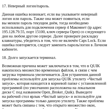
17. Неверный логин/пароль.
Данная ошибка возникает, если вы указываете неверный
логин или пароль. Также она может появиться, если
вы меняли пароль текущим днём, тогда необходимо
использовать для подключения сервер 4 Макомнет (ip адрес
195.128.79.55, порт 15100, ключ сервера Open) со следующего
дня на любом другом сервере. Далее проверьте раскладку
клавиатуры, убедитесь в том, что не включён Caps Lock. Если
ошибка повторяется, следует заменить пароль/логин в Личном
кабинете.
18. Долго запускается терминал.
Возможная причина может заключаться в том, что в QUIK
накопилось множество временных файлов, в связи с чем
загрузка терминала увеличивается. Для устранения данной
проблемы используйте для запуска QUIK утилиту «Чистый
запуск», которая находится в корневой папке с установленной
программой (по умолчанию расположена на локальном
диске C под названием Open_Broker_Quik). Выведите
на рабочий стол ярлык «Чистый запуск» и используйте для
запуска программы только данную утилиту. Также проблема
может быть связана с тем, что открыто множество окон,