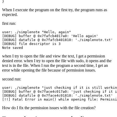
}
When I execute the program on the first try, the program runs as
expected.
first run:
user: ./simplenote "Hello, again"

[DEBUG] buffer @ 0x7fafcb4017a0: 'Hello again'

[DEBUG] datafile @ 0x7fafcb401810: './simplenote.txt'

[DEBUG] file descriptor is 3

Note saved
when I try to open the file and view the text, I get a permission
denied error. when I try to open the file with sudo, it opens and the
text is in the file. When I run the program a second time, I get an
error while opening the file because of permission issues.
second run:
user: ./simplenote "just checking if it is still workin
[DEBUG] buffer @ 0x7face4c017a0: 'just checking if it i
[DEBUG] datafile @ 0x7face4c01810: './simplenote.txt'

[!!] Fatal Error in main() while opening file: Permissi
How do I fix the permission issues with the file creation?