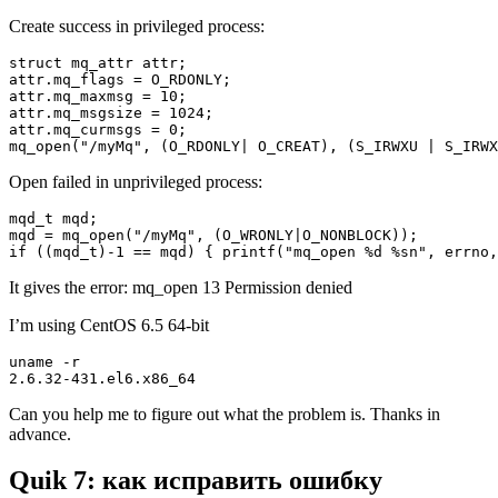
Create success in privileged process:
struct mq_attr attr;

attr.mq_flags = O_RDONLY;

attr.mq_maxmsg = 10;

attr.mq_msgsize = 1024;

attr.mq_curmsgs = 0;

mq_open("/myMq", (O_RDONLY| O_CREAT), (S_IRWXU | S_IRWX
Open failed in unprivileged process:
mqd_t mqd;

mqd = mq_open("/myMq", (O_WRONLY|O_NONBLOCK));

if ((mqd_t)-1 == mqd) { printf("mq_open %d %sn", errno
It gives the error: mq_open 13 Permission denied
I’m using CentOS 6.5 64-bit
uname -r

2.6.32-431.el6.x86_64
Can you help me to figure out what the problem is. Thanks in
advance.
Quik 7: как исправить ошибку