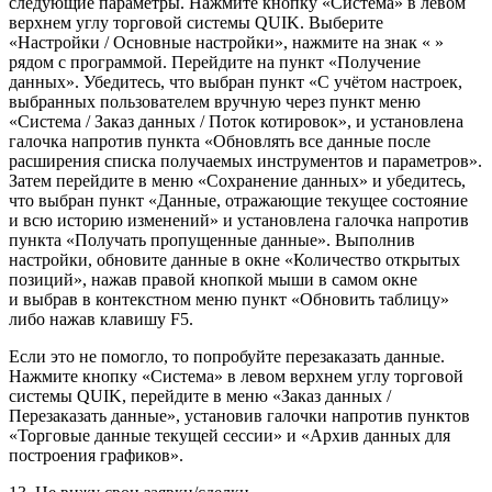
следующие параметры. Нажмите кнопку «Система» в левом
верхнем углу торговой системы QUIK. Выберите
«Настройки / Основные настройки», нажмите на знак « »
рядом с программой. Перейдите на пункт «Получение
данных». Убедитесь, что выбран пункт «С учётом настроек,
выбранных пользователем вручную через пункт меню
«Система / Заказ данных / Поток котировок», и установлена
галочка напротив пункта «Обновлять все данные после
расширения списка получаемых инструментов и параметров».
Затем перейдите в меню «Сохранение данных» и убедитесь,
что выбран пункт «Данные, отражающие текущее состояние
и всю историю изменений» и установлена галочка напротив
пункта «Получать пропущенные данные». Выполнив
настройки, обновите данные в окне «Количество открытых
позиций», нажав правой кнопкой мыши в самом окне
и выбрав в контекстном меню пункт «Обновить таблицу»
либо нажав клавишу F5.
Если это не помогло, то попробуйте перезаказать данные.
Нажмите кнопку «Система» в левом верхнем углу торговой
системы QUIK, перейдите в меню «Заказ данных /
Перезаказать данные», установив галочки напротив пунктов
«Торговые данные текущей сессии» и «Архив данных для
построения графиков».