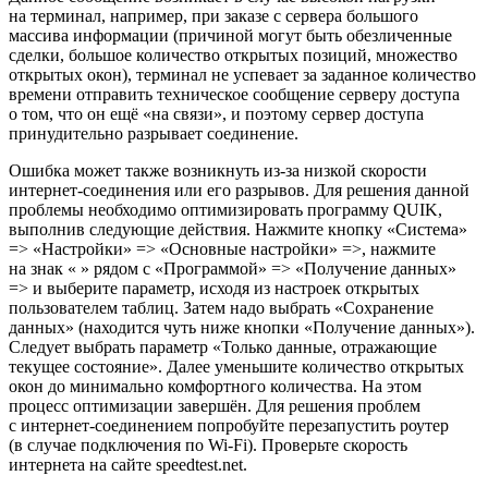
на терминал, например, при заказе с сервера большого
массива информации (причиной могут быть обезличенные
сделки, большое количество открытых позиций, множество
открытых окон), терминал не успевает за заданное количество
времени отправить техническое сообщение серверу доступа
о том, что он ещё «на связи», и поэтому сервер доступа
принудительно разрывает соединение.
Ошибка может также возникнуть из-за низкой скорости
интернет-соединения или его разрывов. Для решения данной
проблемы необходимо оптимизировать программу QUIK,
выполнив следующие действия. Нажмите кнопку «Система»
=> «Настройки» => «Основные настройки» =>, нажмите
на знак « » рядом с «Программой» => «Получение данных»
=> и выберите параметр, исходя из настроек открытых
пользователем таблиц. Затем надо выбрать «Сохранение
данных» (находится чуть ниже кнопки «Получение данных»).
Следует выбрать параметр «Только данные, отражающие
текущее состояние». Далее уменьшите количество открытых
окон до минимально комфортного количества. На этом
процесс оптимизации завершён. Для решения проблем
с интернет-соединением попробуйте перезапустить роутер
(в случае подключения по Wi-Fi). Проверьте скорость
интернета на сайте speedtest.net.