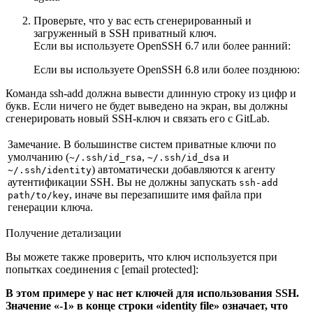
Проверьте, что у вас есть сгенерированный и
загруженный в SSH приватный ключ.
Если вы используете OpenSSH 6.7 или более ранний:
Если вы используете OpenSSH 6.8 или более позднюю:
Команда ssh-add должна вывести длинную строку из цифр и
букв. Если ничего не будет выведено на экран, вы должны
сгенерировать новый SSH-ключ и связать его с GitLab.
Замечание.
В большинстве систем приватные ключи по
умолчанию (
,
и
~/.ssh/id_rsa
~/.ssh/id_dsa
) автоматически добавляются к агенту
~/.ssh/identity
аутентификации
SSH
. Вы не должны запускать
ssh-add
, иначе вы перезапишите имя файла при
path/to/key
генерации ключа.
Получение детализации
Вы можете также проверить, что ключ используется при
попытках соединения с [email protected]:
В этом примере у нас нет ключей для использования SSH.
Значение «-1» в конце строки «identity file» означает, что