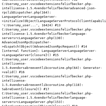
C:Usersmy_user.vscodeextensionsfelixfbecker.php-
intellisense-1.5.4vendorfelixfbeckeradvanced-json-
rpclibDispatcher.php(164):
LanguageServerLanguageServer-
>initialize(Object(LanguageServerProtocolClientCapabili
'c:Usersmy_user...', 16424) #13
C:Usersmy_user.vscodeextensionsfelixfbecker.php-
intellisense-1.5.4vendorfelixfbeckerlanguage-
serversrcLanguageServer.php(130):
AdvancedJsonRpcDispatcher-
>dispatch(Object(AdvancedJsonRpcRequest)) #14
[internal function]: LanguageServerLanguageServer-
>LanguageServer{closure}() #15
C:Usersmy_user.vscodeextensionsfelixfbecker.php-
intellisense-
1.5.4vendorsabreeventlibcoroutine.php(64): Generator-
>valid() #16
C:Usersmy_user.vscodeextensionsfelixfbecker.php-
intellisense-
1.5.4vendorsabreeventlibcoroutine.php(118):
SabreEvent{closure}() #17
C:Usersmy_user.vscodeextensionsfelixfbecker.php-
intellisense-1.5.4vendorfelixfbeckerlanguage-
serversrcLanguageServer.php(153):