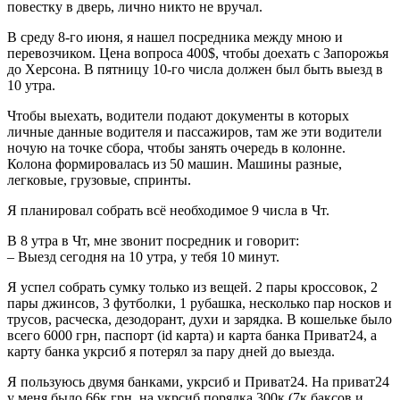
повестку в дверь, лично никто не вручал.
В среду 8-го июня, я нашел посредника между мною и
перевозчиком. Цена вопроса 400$, чтобы доехать с Запорожья
до Херсона. В пятницу 10-го числа должен был быть выезд в
10 утра.
Чтобы выехать, водители подают документы в которых
личные данные водителя и пассажиров, там же эти водители
ночую на точке сбора, чтобы занять очередь в колонне.
Колона формировалась из 50 машин. Машины разные,
легковые, грузовые, спринты.
Я планировал собрать всё необходимое 9 числа в Чт.
В 8 утра в Чт, мне звонит посредник и говорит:
– Выезд сегодня на 10 утра, у тебя 10 минут.
Я успел собрать сумку только из вещей. 2 пары кроссовок, 2
пары джинсов, 3 футболки, 1 рубашка, несколько пар носков и
трусов, расческа, дезодорант, духи и зарядка. В кошельке было
всего 6000 грн, паспорт (id карта) и карта банка Приват24, а
карту банка укрсиб я потерял за пару дней до выезда.
Я пользуюсь двумя банками, укрсиб и Приват24. На приват24
у меня было 66к грн, на укрсиб порядка 300к (7к баксов и