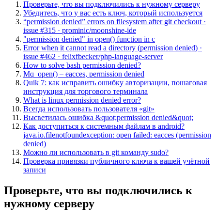
Проверьте, что вы подключились к нужному серверу
Убедитесь, что у вас есть ключ, который используется
“permission denied” errors on filesystem after git checkout ·
issue #315 · prominic/moonshine-ide
"permission denied" in open() function in c
Error when it cannot read a directory (permission denied) ·
issue #462 · felixfbecker/php-language-server
How to solve bash permission denied?
Mq_open() – eacces, permission denied
Quik 7: как исправить ошибку авторизации, пошаговая
инструкция для торгового терминала
What is linux permission denied error?
Всегда использовать пользователя «git»
Высветилась ошибка &quot;permission denied&quot;
Как доступиться к системным файлам в android?
java.io.filenotfoundexception: open failed: eacces (permission
denied)
Можно ли использовать в git команду sudo?
Проверка привязки публичного ключа к вашей учётной
записи
Проверьте, что вы подключились к
нужному серверу