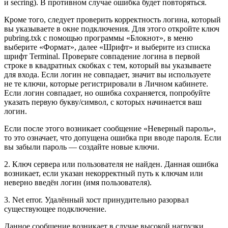
и secring). В противном случае ошибка будет повторяться.
Кроме того, следует проверить корректность логина, который
вы указываете в окне подключения. Для этого откройте ключ
pubring.txk с помощью программы «Блокнот», в меню
выберите «Формат», далее «Шрифт» и выберите из списка
шрифт Terminal. Проверьте совпадение логина в первой
строке в квадратных скобках с тем, который вы указываете
для входа. Если логин не совпадает, значит вы используете
не те ключи, которые регистрировали в Личном кабинете.
Если логин совпадает, но ошибка сохраняется, попробуйте
указать первую букву/символ, с которых начинается ваш
логин.
Если после этого возникает сообщение «Неверный пароль»,
то это означает, что допущена ошибка при вводе пароля. Если
вы забыли пароль — создайте новые ключи.
2. Ключ сервера или пользователя не найден. Данная ошибка
возникает, если указан некорректный путь к ключам или
неверно введён логин (имя пользователя).
3. Net error. Удалённый хост принудительно разорвал
существующее подключение.
Данное сообщение возникает в случае высокой нагрузки