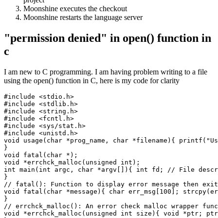
Moonshine executes the checkout
Moonshine restarts the language server
"permission denied" in open() function in
c
I am new to C programming. I am having problem writing to a file
using the open() function in C, here is my code for clarity
#include <stdio.h>

#include <stdlib.h>

#include <string.h>

#include <fcntl.h>

#include <sys/stat.h>

#include <unistd.h>

void usage(char *prog_name, char *filename){ printf("Us
}

void fatal(char *);

void *errchck_malloc(unsigned int);

int main(int argc, char *argv[]){ int fd; // File descr
}

// fatal(): Function to display error message then exit

void fatal(char *message){ char err_msg[100]; strcpy(er
}

// errchck_malloc(): An error check malloc wrapper func
void *errchck_malloc(unsigned int size){ void *ptr; ptr