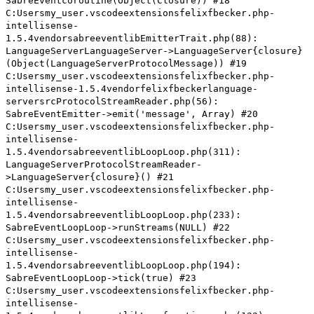
SabreEventcoroutine(Object(Closure)) #18
C:Usersmy_user.vscodeextensionsfelixfbecker.php-
intellisense-
1.5.4vendorsabreeventlibEmitterTrait.php(88):
LanguageServerLanguageServer->LanguageServer{closure}
(Object(LanguageServerProtocolMessage)) #19
C:Usersmy_user.vscodeextensionsfelixfbecker.php-
intellisense-1.5.4vendorfelixfbeckerlanguage-
serversrcProtocolStreamReader.php(56):
SabreEventEmitter->emit('message', Array) #20
C:Usersmy_user.vscodeextensionsfelixfbecker.php-
intellisense-
1.5.4vendorsabreeventlibLoopLoop.php(311):
LanguageServerProtocolStreamReader-
>LanguageServer{closure}() #21
C:Usersmy_user.vscodeextensionsfelixfbecker.php-
intellisense-
1.5.4vendorsabreeventlibLoopLoop.php(233):
SabreEventLoopLoop->runStreams(NULL) #22
C:Usersmy_user.vscodeextensionsfelixfbecker.php-
intellisense-
1.5.4vendorsabreeventlibLoopLoop.php(194):
SabreEventLoopLoop->tick(true) #23
C:Usersmy_user.vscodeextensionsfelixfbecker.php-
intellisense-