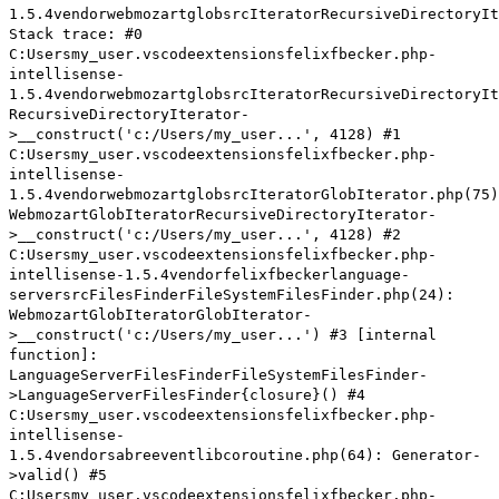
1.5.4vendorwebmozartglobsrcIteratorRecursiveDirectoryIt
Stack trace: #0
C:Usersmy_user.vscodeextensionsfelixfbecker.php-
intellisense-
1.5.4vendorwebmozartglobsrcIteratorRecursiveDirectoryIt
RecursiveDirectoryIterator-
>__construct('c:/Users/my_user...', 4128) #1
C:Usersmy_user.vscodeextensionsfelixfbecker.php-
intellisense-
1.5.4vendorwebmozartglobsrcIteratorGlobIterator.php(75)
WebmozartGlobIteratorRecursiveDirectoryIterator-
>__construct('c:/Users/my_user...', 4128) #2
C:Usersmy_user.vscodeextensionsfelixfbecker.php-
intellisense-1.5.4vendorfelixfbeckerlanguage-
serversrcFilesFinderFileSystemFilesFinder.php(24):
WebmozartGlobIteratorGlobIterator-
>__construct('c:/Users/my_user...') #3 [internal
function]:
LanguageServerFilesFinderFileSystemFilesFinder-
>LanguageServerFilesFinder{closure}() #4
C:Usersmy_user.vscodeextensionsfelixfbecker.php-
intellisense-
1.5.4vendorsabreeventlibcoroutine.php(64): Generator-
>valid() #5
C:Usersmy_user.vscodeextensionsfelixfbecker.php-