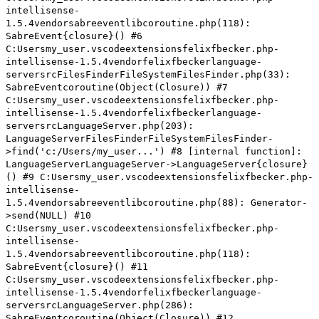
intellisense-
1.5.4vendorsabreeventlibcoroutine.php(118):
SabreEvent{closure}() #6
C:Usersmy_user.vscodeextensionsfelixfbecker.php-
intellisense-1.5.4vendorfelixfbeckerlanguage-
serversrcFilesFinderFileSystemFilesFinder.php(33):
SabreEventcoroutine(Object(Closure)) #7
C:Usersmy_user.vscodeextensionsfelixfbecker.php-
intellisense-1.5.4vendorfelixfbeckerlanguage-
serversrcLanguageServer.php(203):
LanguageServerFilesFinderFileSystemFilesFinder-
>find('c:/Users/my_user...') #8 [internal function]:
LanguageServerLanguageServer->LanguageServer{closure}
() #9 C:Usersmy_user.vscodeextensionsfelixfbecker.php-
intellisense-
1.5.4vendorsabreeventlibcoroutine.php(88): Generator-
>send(NULL) #10
C:Usersmy_user.vscodeextensionsfelixfbecker.php-
intellisense-
1.5.4vendorsabreeventlibcoroutine.php(118):
SabreEvent{closure}() #11
C:Usersmy_user.vscodeextensionsfelixfbecker.php-
intellisense-1.5.4vendorfelixfbeckerlanguage-
serversrcLanguageServer.php(286):
SabreEventcoroutine(Object(Closure)) #12