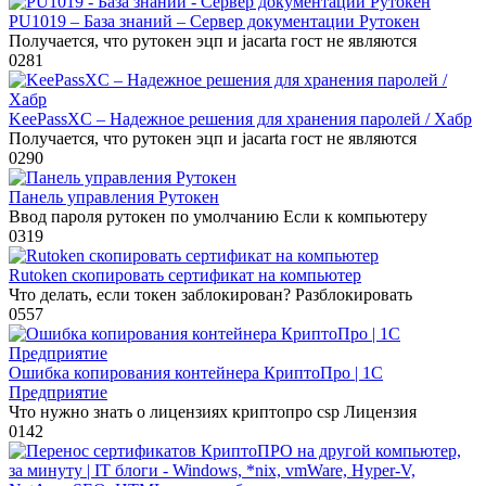
PU1019 – База знаний – Сервер документации Рутокен
Получается, что рутокен эцп и jacarta гост не являются
0
281
KeePassXC – Надежное решения для хранения паролей / Хабр
Получается, что рутокен эцп и jacarta гост не являются
0
290
Панель управления Рутокен
Ввод пароля рутокен по умолчанию Если к компьютеру
0
319
Rutoken скопировать сертификат на компьютер
Что делать, если токен заблокирован? Разблокировать
0
557
Ошибка копирования контейнера КриптоПро | 1С
Предприятие
Что нужно знать о лицензиях криптопро csp Лицензия
0
142