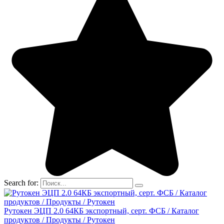
Search for:
Рутокен ЭЦП 2.0 64КБ экспортный, серт. ФСБ / Каталог
продуктов / Продукты / Рутокен