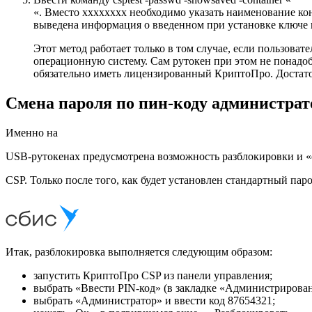
«. Вместо xxxxxxxx необходимо указать наименование кон
выведена информация о введенном при установке ключе 
Этот метод работает только в том случае, если пользова
операционную систему. Сам рутокен при этом не понадоб
обязательно иметь лицензированный КриптоПро. Достато
Смена пароля по пин-коду администрат
Именно на
USB-рутокенах предусмотрена возможность разблокировки и «
CSP. Только после того, как будет установлен стандартный па
Итак, разблокировка выполняется следующим образом:
запустить КриптоПро CSP из панели управления;
выбрать «Ввести PIN-код» (в закладке «Администрирован
выбрать «Администратор» и ввести код 87654321;