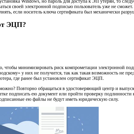
установка Windows, но пароль для доступа к ЭП утерян, то сле
оваться своей электронной подписью пользователь уже не сможет
лнять, если носитель ключа сертификата был механически разру
 от ЭЦП?
ого, чтобы минимизировать риск компрометации электронной по
водскому» у них не получится, так как такая возможность не пр
тера, где ранее был установлен сертификат ЭЦП.
озможно? Повторно обращаться в удостоверяющий центр и выпуск
пытке подписать ею документ или пройти проверку подлинности 
подписанные ею файлы не будут иметь юридическую силу.