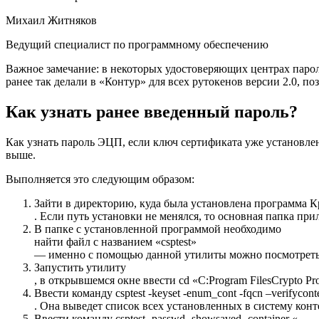
Михаил Житняков
Ведущий специалист по программному обеспечению
Важное замечание
: в некоторых удостоверяющих центрах паро
ранее так делали в «Контур» для всех рутокенов версии 2.0, п
Как узнать ранее введенный пароль?
Как узнать пароль ЭЦП, если ключ сертификата уже установле
выше.
Выполняется это следующим образом:
Зайти в директорию, куда была установлена программа 
. Если путь установки не менялся, то основная папка при
В папке с установленной программой необходимо
найти файл с названием «csptest»
— именно с помощью данной утилиты можно посмотреть 
Запустить утилиту
, в открывшемся окне ввести cd «C:Program FilesCrypto P
Ввести команду csptest -keyset -enum_cont -fqcn –verifycont
. Она выведет список всех установленных в систему конт
Ввести команду csptest -passwd -showsaved -container «