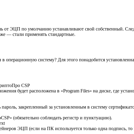
ль от ЭЦП по умолчанию устанавливают свой собственный. След
озже — стали применять стандартные.
н в операционную систему? Для этого понадобится установленн
КриптоПро CSP
ложения будет расположена в «Program Files» на диске, где уста
пароль, закрепленный за установленным в систему сертификат
roCSP» (обязательно соблюдать регистр и пунктуацию).
ext
ейнеров ЭЦП (если на ПК используется только одна подпись, то 