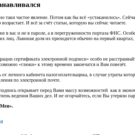
танавливался
но таки частое явление. Потом как бы всё «устаканилось». Сейча
возрастает. И всё за счёт статьи, которую вы сейчас читаете.
, не в вас и не в пароле, а в перегруженности портала ФНС. Осо
 лиц. Львиная доля их приходится обычно на первый квартал, т
ации сертификата электронной подписи» особо не расстраивайте
Возможно «глюки» к этому времени закончатся и Вам повезёт.
ь от личного кабинета налогоплательщика, в случае утраты кото
вления по электронной почте.
подпись открывает перед Вами массу возможностей как в эконом
упень ведения Ваших дел. И не огорчайтесь, если Вы утеряли па
рМен».
ча