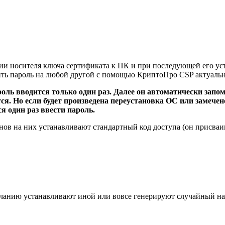
ии носителя ключа сертификата к ПК и при последующей его уст
нить пароль на любой другой с помощью КриптоПро CSP актуальн
оль вводится только один раз. Далее он автоматически запо
тся. Но если будет произведена переустановка ОС или замече
я один раз ввести пароль.
в на них устанавливают стандартный код доступа (он присваив
анию устанавливают иной или вовсе генерируют случайный наб