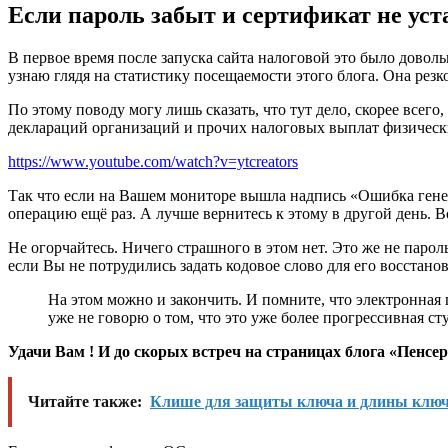
Если пароль забыт и сертификат не ус
В первое время после запуска сайта налоговой это было доволь
узнаю глядя на статистику посещаемости этого блога. Она резко 
По этому поводу могу лишь сказать, что тут дело, скорее всего
деклараций организаций и прочих налоговых выплат физических
https://www.youtube.com/watch?v=ytcreators
Так что если на Вашем мониторе вышла надпись «Ошибка генер
операцию ещё раз. А лучше вернитесь к этому в другой день. 
Не огорчайтесь. Ничего страшного в этом нет. Это же не парол
если Вы не потрудились задать кодовое слово для его восстано
На этом можно и закончить. И помните, что электронная 
уже не говорю о том, что это уже более прогрессивная ст
Удачи Вам ! И до скорых встреч на страницах блога «Пенсе
Читайте также:
Клише для защиты ключа и длины клю