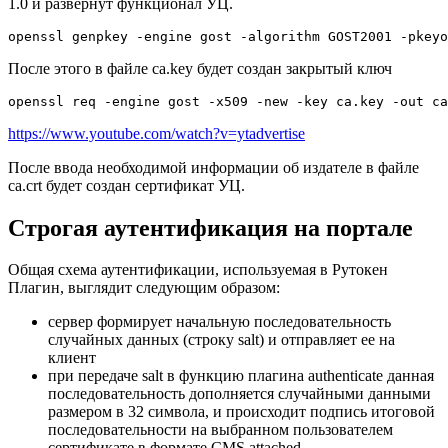
1.0 и развернут функционал УЦ.
openssl genpkey -engine gost -algorithm GOST2001 -pkeyo
После этого в файле ca.key будет создан закрытый ключ
openssl req -engine gost -x509 -new -key ca.key -out ca
https://www.youtube.com/watch?v=ytadvertise
После ввода необходимой информации об издателе в файле
ca.crt будет создан сертификат УЦ.
Строгая аутентификация на портале
Общая схема аутентификации, используемая в Рутокен
Плагин, выглядит следующим образом:
сервер формирует начальную последовательность
случайных данных (строку salt) и отправляет ее на
клиент
при передаче salt в функцию плагина
authenticate
данная
последовательность дополняется случайными данными
размером в 32 символа, и происходит подпись итоговой
последовательности на выбранном пользователем
сертификате в формате CMS attached