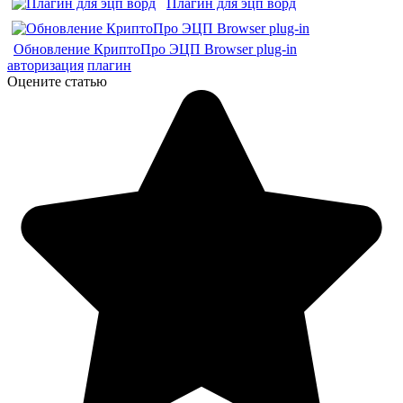
Плагин для эцп ворд
Обновление КриптоПро ЭЦП Browser plug-in
авторизация
плагин
Оцените статью