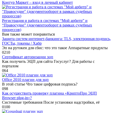
Контур Маркет – вход в личный кабинет
Регистрация и работа в системах “Мой арбитр” и
“Правосудие” (документооборот в рамках судебных
процессов)
Вам также может понравиться
Защита систем интернет-банкинга: TLS, электронная подпись,
ГОСТы, токены / Хабр
Эп на рутокен для сбис: что это такое Аппаратные продукты
0
210
Сертификат авторизации эцп
Как получить ЭЦП для сайта Госуслуг? Для работы с
порталом
0
64
Office 2010 плагин для эцп
В этой статье Что такое цифровая подпись?
0
98
Как осуществить проверку плагина «КриптоПро ЭЦП
Browser plug-in»?
Системные требования После установки надстройки, её
0
100