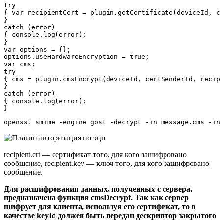
try

{ var recipientCert = plugin.getCertificate(deviceId, c
}

catch (error)

{ console.log(error);

}

var options = {};

options.useHardwareEncryption = true;

var cms;

try

{ cms = plugin.cmsEncrypt(deviceId, certSenderId, recip
}

catch (error)

{ console.log(error);

}
openssl smime -engine gost -decrypt -in message.cms -in
recipient.crt — сертификат того, для кого зашифровано
сообщение, recipient.key — ключ того, для кого зашифровано
сообщение.
Для расшифрования данных, полученных с сервера,
предназначена функция cmsDecrypt. Так как сервер
шифрует для клиента, используя его сертификат, то в
качестве keyId должен быть передан дескриптор закрытого