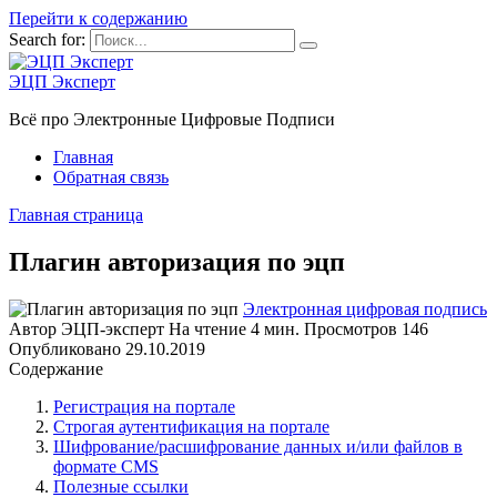
Перейти к содержанию
Search for:
ЭЦП Эксперт
Всё про Электронные Цифровые Подписи
Главная
Обратная связь
Главная страница
Плагин авторизация по эцп
Электронная цифровая подпись
Автор
ЭЦП-эксперт
На чтение
4 мин.
Просмотров
146
Опубликовано
29.10.2019
Содержание
Регистрация на портале
Строгая аутентификация на портале
Шифрование/расшифрование данных и/или файлов в
формате CMS
Полезные ссылки