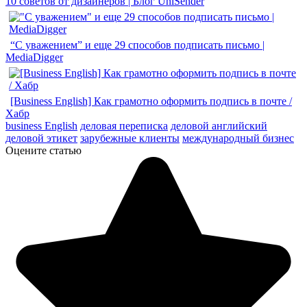
10 советов от дизайнеров | Блог UniSender
“С уважением” и еще 29 способов подписать письмо |
MediaDigger
[Business English] Как грамотно оформить подпись в почте /
Хабр
business English
деловая переписка
деловой английский
деловой этикет
зарубежные клиенты
международный бизнес
Оцените статью