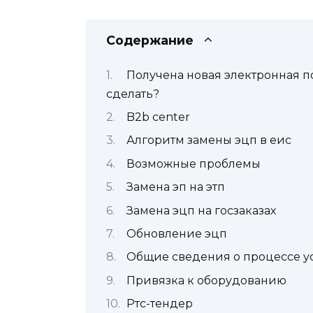
Содержание
Получена новая электронная п
сделать?
B2b center
Алгоритм замены эцп в еис
Возможные проблемы
Замена эп на этп
Замена эцп на госзаказах
Обновление эцп
Общие сведения о процессе у
Привязка к оборудованию
Ртс-тендер