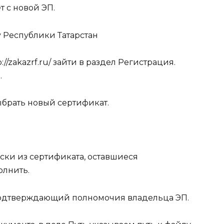
 с новой ЭП.
у Республики Татарстан
://zakazrf.ru/
зайти в раздел
Регистрация
.
.
выбрать новый сертификат.
ски из сертификата, оставшиеся
олнить.
подтверждающий полномочия владельца ЭП.