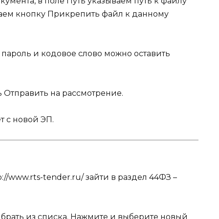
кумента, в поле
Путь
указываем путь к файлу
маем кнопку
Прикрепить файл к данному
пароль и кодовое слово можно оставить
ь
Отправить на рассмотрение
.
 с новой ЭП.
p://www.rts-tender.ru/
зайти в раздел
44ФЗ –
брать из списка.
Нажмите и выберите новый