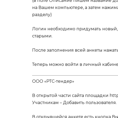
(в поле Описание пишем название до
на Вашем компьютере, а затем нажи
разделу
)
Логин необходимо придумать новый, 
старыми.
После заполнения всей анкеты нажат
Теперь можно войти в личный кабинет
ООО «РТС-тендер»
В открытой части сайта площадки
htt
Участникам
–
Добавить пользователя
.
В открывшейся анкете есть кнопка
Вы