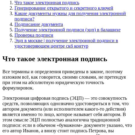
Что такое электронная подпись
Генерирование открытого и секретного ключей
Какие документы нужны для получения электронной
подписи?
Подписание документа
Получение электронной подписи (эцп) в балашихе
Проверка подписи
Эцп в москве | получение электронной подписи в
удостоверяющем центре скб контур
Что такое электронная подпись
Все термины и определения приведены в законе, поэтому
изложим всё, как говорится, своими словами, не претендуя
при этом на абсолютную юридическую точность
формулировок.
Электронная цифровая подпись (ЭЦП) — это совокупность
средств, позволяющих однозначно удостовериться в том, что
автором документа (или исполнителем какого-то действия)
является именно то лицо, которое называет себя автором. В
этом смысле ЭЦП полностью аналогична традиционной
подписи: если в обычном «бумажном» документе указано, что
его автор Иванов, а внизу стоит подпись Петрова, вы