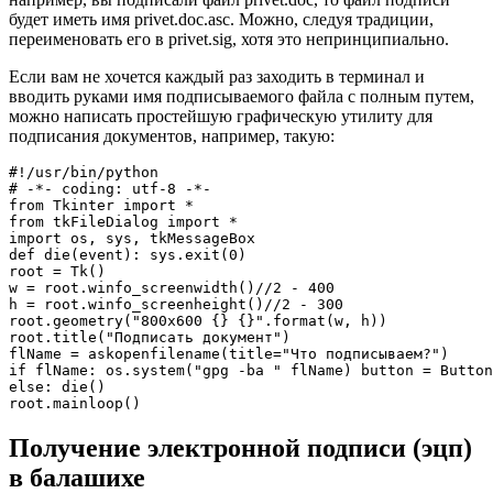
будет иметь имя privet.doc.asc. Можно, следуя традиции,
переименовать его в privet.sig, хотя это непринципиально.
Если вам не хочется каждый раз заходить в терминал и
вводить руками имя подписываемого файла с полным путем,
можно написать простейшую графическую утилиту для
подписания документов, например, такую:
#!/usr/bin/python

# -*- coding: utf-8 -*-

from Tkinter import *

from tkFileDialog import *

import os, sys, tkMessageBox

def die(event): sys.exit(0)

root = Tk()

w = root.winfo_screenwidth()//2 - 400

h = root.winfo_screenheight()//2 - 300

root.geometry("800x600 {} {}".format(w, h))

root.title("Подписать документ")

flName = askopenfilename(title="Что подписываем?")

if flName: os.system("gpg -ba " flName) button = Button
else: die()

root.mainloop()
Получение электронной подписи (эцп)
в балашихе