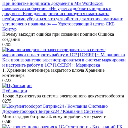
При попытке подписать документ в MS Word/Excel
появляется сообщение: «Не удается добавить подпись в
документ. Если для подписи используется смарт-карта,
необходимо убедиться, что устройство для чтения смарт-карт
установлено правильно» — Удостоверяющий центр СКБ
Контур
Почему выходит ошибка при создании подписи Ошибка
создания
0
205
Как производителю зарегистрироваться в системе маркировки
и настроить работу в 1С? [1С:ERP] :: Маркировка
1. Хранение контейнера закрытого ключа Хранение
контейнера
0
223
Публикации
1с-эдо Архитектура системы электронного документооборота
0
275
Документооборот Битрикс24 / Компания Системно
Мини-сэд для битрикс24: кому подойдет, что умеет и
0
240