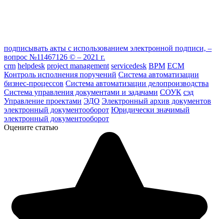
подписывать акты с использованием электронной подписи, –
вопрос №11467126 © – 2021 г.
crm
helpdesk
project management
servicedesk
ВРМ
ЕСМ
Контроль исполнения поручений
Система автоматизации
бизнес-процессов
Система автоматизации делопроизводства
Система управления документами и задачами
СОУК
сэд
Управление проектами
ЭДО
Электронный архив документов
электронный документооборот
Юридически значимый
электронный документооборот
Оцените статью