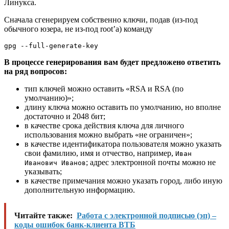
Линукса.
Сначала сгенерируем собственно ключи, подав (из-под
обычного юзера, не из-под root’а) команду
gpg --full-generate-key
В процессе генерирования вам будет предложено ответить
на ряд вопросов:
тип ключей можно оставить «RSA и RSA (по
умолчанию)»;
длину ключа можно оставить по умолчанию, но вполне
достаточно и 2048 бит;
в качестве срока действия ключа для личного
использования можно выбрать «не ограничен»;
в качестве идентификатора пользователя можно указать
свои фамилию, имя и отчество, например,
Иван
; адрес электронной почты можно не
Иванович Иванов
указывать;
в качестве примечания можно указать город, либо иную
дополнительную информацию.
Читайте также:
Работа с электронной подписью (эп) –
коды ошибок банк-клиента ВТБ