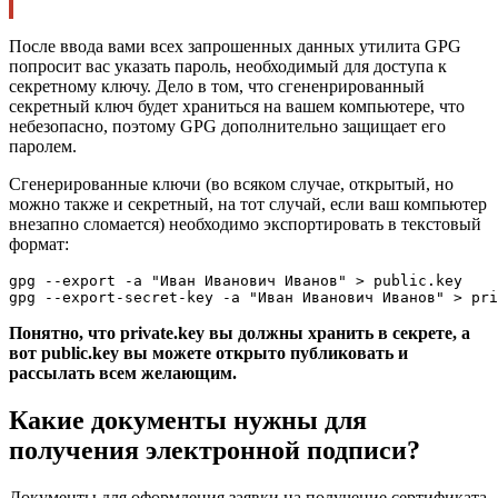
После ввода вами всех запрошенных данных утилита GPG
попросит вас указать пароль, необходимый для доступа к
секретному ключу. Дело в том, что сгененрированный
секретный ключ будет храниться на вашем компьютере, что
небезопасно, поэтому GPG дополнительно защищает его
паролем.
Сгенерированные ключи (во всяком случае, открытый, но
можно также и секретный, на тот случай, если ваш компьютер
внезапно сломается) необходимо экспортировать в текстовый
формат:
gpg --export -a "Иван Иванович Иванов" > public.key

gpg --export-secret-key -a "Иван Иванович Иванов" > pri
Понятно, что private.key вы должны хранить в секрете, а
вот public.key вы можете открыто публиковать и
рассылать всем желающим.
Какие документы нужны для
получения электронной подписи?
Документы для оформления заявки на получение сертификата