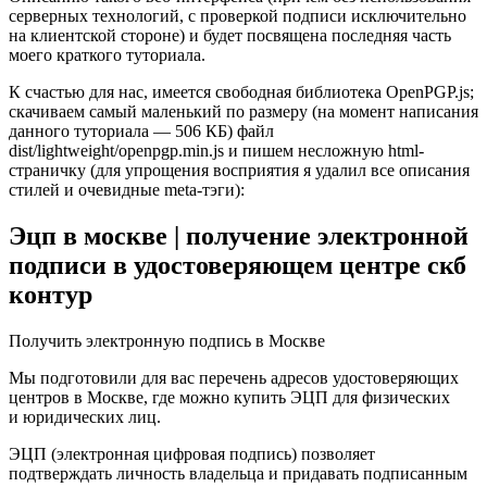
серверных технологий, с проверкой подписи исключительно
на клиентской стороне) и будет посвящена последняя часть
моего краткого туториала.
К счастью для нас, имеется свободная библиотека OpenPGP.js;
скачиваем самый маленький по размеру (на момент написания
данного туториала — 506 КБ) файл
dist/lightweight/openpgp.min.js и пишем несложную html-
страничку (для упрощения восприятия я удалил все описания
стилей и очевидные meta-тэги):
Эцп в москве | получение электронной
подписи в удостоверяющем центре скб
контур
Получить электронную подпись в Москве
Мы подготовили для вас перечень адресов удостоверяющих
центров в Москве, где можно купить ЭЦП для физических
и юридических лиц.
ЭЦП (электронная цифровая подпись) позволяет
подтверждать личность владельца и придавать подписанным