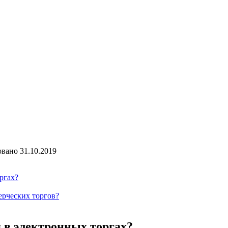
овано
31.10.2019
ргах?
рческих торгов?
 в электронных торгах?