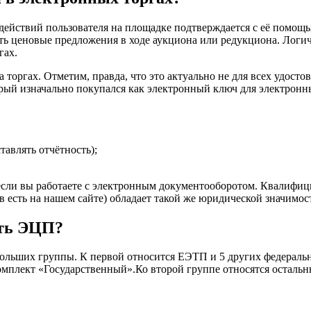
действий пользователя на площадке подтверждается с её помощь
вать ценовые предложения в ходе аукциона или редукциона. Лог
гах.
на торгах. Отметим, правда, что это актуально не для всех удо
торый изначально покупался как электронный ключ для электрон
авлять отчётность);
если вы работаете с электронным документооборотом. Квалифиц
 есть на нашем сайте) обладает такой же юридической значимост
ать ЭЦП?
больших группы. К первой относится ЕЭТП и 5 других федераль
комплект «Государственный».Ко второй группе относятся остальн