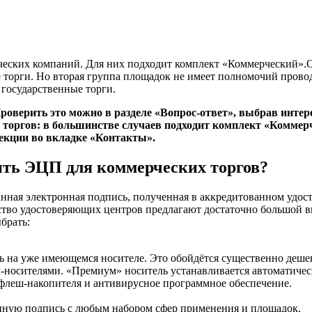
ческих компаний. Для них подходит комплект «Коммерческий».О
 торги. Но вторая группа площадок не имеет полномочий провод
государственные торги.
Проверить это можно в разделе «Вопрос-ответ», выбрав инте
я торгов: в большинстве случаев подходит комплект «Коммер
секции во вкладке «Контакты».
ть ЭЦП для коммерческих торгов?
анная электронная подпись, полученная в аккредитованном удос
ство удостоверяющих центров предлагают достаточно большой 
брать:
на уже имеющемся носителе. Это обойдётся существенно дешевл
-носителями. «Премиум» носитель устанавливается автоматическ
 флеш-накопителя и антивирусное программное обеспечение.
онную подпись с любым набором сфер применения и площадок.