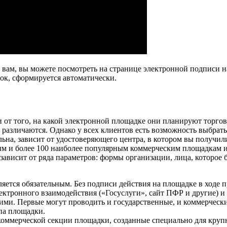
 вам, вы можете посмотреть на странице электронной подписи 
ок, сформируется автоматически.
от того, на какой электронной площадке они планируют торгов
 различаются. Однако у всех клиентов есть возможность выбра
льна, зависит от удостоверяющего центра, в котором вы получ
ым и более 100 наиболее популярным коммерческим площадкам 
висит от ряда параметров: формы организации, лица, которое б
яется обязательным. Без подписи действия на площадке в ходе 
ектронного взаимодействия («Госуслуги», сайт ПФР и другие) и
и. Первые могут проводить и государственные, и коммерческие
ипа площадки.
оммерческой секции площадки, созданные специально для круп