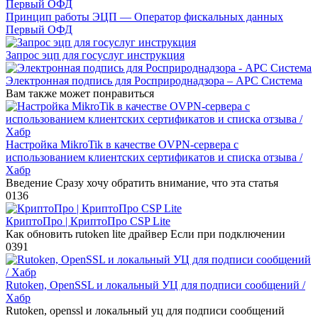
Принцип работы ЭЦП — Оператор фискальных данных
Первый ОФД
Запрос эцп для госуслуг инструкция
Электронная подпись для Росприроднадзора – АРС Система
Вам также может понравиться
Настройка MikroTik в качестве OVPN-сервера с
использованием клиентских сертификатов и списка отзыва /
Хабр
Введение Сразу хочу обратить внимание, что эта статья
0
136
КриптоПро | КриптоПро CSP Lite
Как обновить rutoken lite драйвер Если при подключении
0
391
Rutoken, OpenSSL и локальный УЦ для подписи сообщений /
Хабр
Rutoken, openssl и локальный уц для подписи сообщений