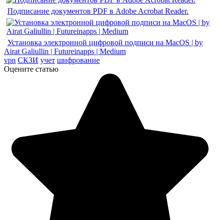
Подписание документов PDF в Adobe Acrobat Reader.
Установка электронной цифровой подписи на MacOS | by
Airat Galiullin | Futureinapps | Medium
vpn
СКЗИ
учет
шифрование
Оцените статью