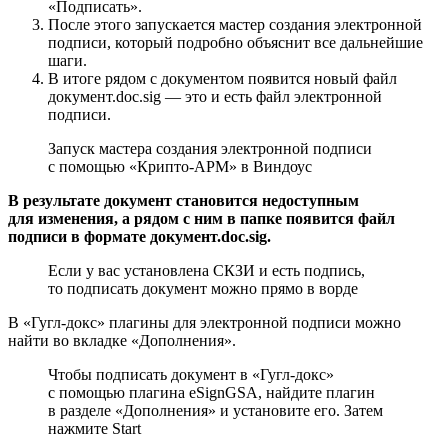
«Подписать».
После этого запускается мастер создания электронной
подписи, который подробно объяснит все дальнейшие
шаги.
В итоге рядом с документом появится новый файл
документ.doc.sig
— это и есть файл электронной
подписи.
Запуск мастера создания электронной подписи
с помощью «
Крипто-АРМ
» в Виндоус
В результате документ становится недоступным
для изменения, а рядом с ним в папке появится файл
подписи в формате документ.doc.sig.
Если у вас установлена СКЗИ и есть подпись,
то подписать документ можно прямо в ворде
В «Гугл-докс» плагины для электронной подписи можно
найти во вкладке «Дополнения».
Чтобы подписать документ в «
Гугл-докс
»
с помощью плагина eSignGSA, найдите плагин
в разделе «Дополнения» и установите его. Затем
нажмите Start