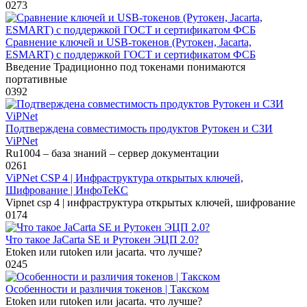
0
273
Сравнение ключей и USB-токенов (Рутокен, Jacarta,
ESMART) с поддержкой ГОСТ и сертификатом ФСБ
Введение Традиционно под токенами понимаются
портативные
0
392
Подтверждена совместимость продуктов Рутокен и СЗИ
ViPNet
Ru1004 – база знаний – сервер документации
0
261
ViPNet CSP 4 | Инфраструктура открытых ключей,
Шифрование | ИнфоТеКС
Vipnet csp 4 | инфраструктура открытых ключей, шифрование
0
174
Что такое JaCarta SE и Рутокен ЭЦП 2.0?
Etoken или rutoken или jacarta. что лучше?
0
245
Особенности и различия токенов | Такском
Etoken или rutoken или jacarta. что лучше?