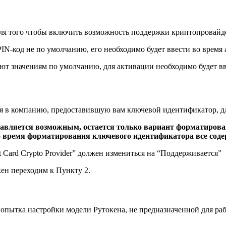
я того чтобы включить возможность поддержки криптопровайдера 
IN-код не по умолчанию, его необходимо будет ввести во время 
вуют значениям по умолчанию, для активации необходимо будет в
ся в компанию, предоставившую вам ключевой идентификатор, д
дставляется возможным, остается только вариант форматиро
о время форматирования ключевого идентификатора все соде
t Card Crypto Provider” должен измениться на “Поддерживается”
ен переходим к Пункту 2.
попытка настройки модели Рутокена, не предназначенной для раб