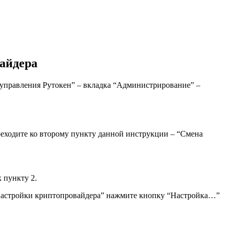
вайдера
 управления Рутокен” – вкладка “Администрирование” –
реходите ко второму пункту данной инструкции – “Смена
 пункту 2.
 “Настройки криптопровайдера” нажмите кнопку “Настройка…”