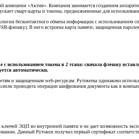
й компании «‎Актив»‎. Компания занимается созданием аппарат
скает смарт-карты и токены, предназначенные для использова
ологии бесконтактного обмена информации с использованием с
SB-флешку). В него встроена карта памяти, защищенная паролем
е с использованием токена в 2 этапа: сначала флешку встав
уется автоматически.
сетям и защищенным web-ресурсам. Рутокены одинаково использ
лили проводить операции шифрования документа как в компьюте
я ключей ЭЦП во внутренней памяти и не дает возможность экс
ании. Данный Рутокен получил первый сертификат соответствия