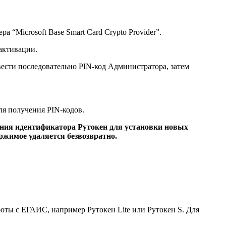
“Microsoft Base Smart Card Crypto Provider”.
активации.
вести последовательно PIN-код Администратора, затем
ля получения PIN-кодов.
вания идентификатора Рутокен для установки новых
ржимое удаляется безвозвратно.
оты с ЕГАИС, например Рутокен Lite или Рутокен S. Для