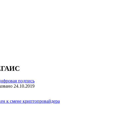
 ЕГАИС
цифровая подпись
ковано
24.10.2019
кен к смене криптопровайдера