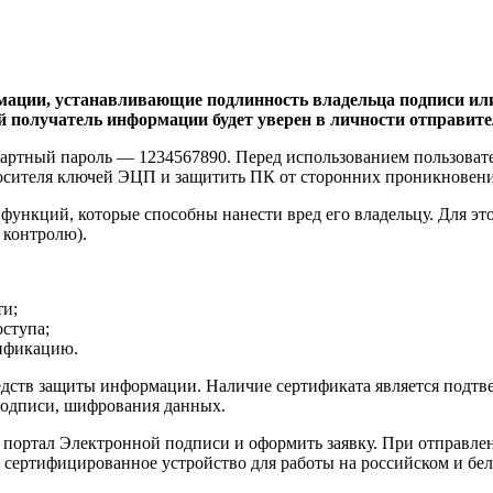
мации, устанавливающие подлинность владельца подписи ил
й получатель информации будет уверен в личности отправите
артный пароль — 1234567890. Перед использованием пользователь
носителя ключей ЭЦП и защитить ПК от сторонних проникновен
 функций, которые способны нанести вред его владельцу. Для э
 контролю).
ти;
оступа;
тификацию.
ств защиты информации. Наличие сертификата является подтве
подписи, шифрования данных.
портал Электронной подписи и оформить заявку. При отправлен
 сертифицированное устройство для работы на российском и бело