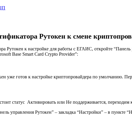
ЭЦП
нтификатора Рутокен к смене криптопро
ора Рутокен к настройке для работы с ЕГАИС, откройте “Панель
soft Base Smart Card Crypto Provider”:
кен уже готов к настройке криптопровайдера по умолчанию. Пе
r” стоит статус Активировать или Не поддерживается, переходим к
анель управления Рутокен” – закладка “Настройки” – в пункте