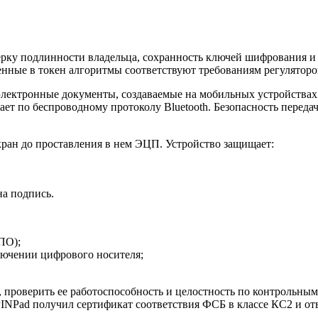
оверку подлинности владельца, сохранность ключей шифрования
енные в токен алгоритмы соответствуют требованиям регуляторо
 электронные документы, создаваемые на мобильных устройствах
ает по беспроводному протоколу Bluetooth. Безопасность перед
ран до проставления в нем ЭЦП. Устройство защищает:
на подпись.
ПО);
лючении цифрового носителя;
проверить ее работоспособность и целостность по контрольны
 PINPad получил сертификат соответствия ФСБ в классе КС2 и от