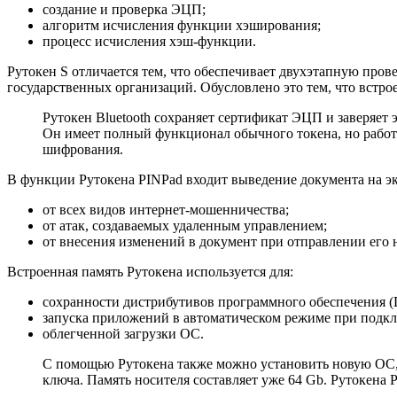
создание и проверка ЭЦП;
алгоритм исчисления функции хэширования;
процесс исчисления хэш-функции.
Рутокен S отличается тем, что обеспечивает двухэтапную пр
государственных организаций. Обусловлено это тем, что встро
Рутокен Bluetooth сохраняет сертификат ЭЦП и заверяет
Он имеет полный функционал обычного токена, но работ
шифрования.
В функции Рутокена PINPad входит выведение документа на эк
от всех видов интернет-мошенничества;
от атак, создаваемых удаленным управлением;
от внесения изменений в документ при отправлении его 
Встроенная память Рутокена используется для:
сохранности дистрибутивов программного обеспечения (
запуска приложений в автоматическом режиме при подк
облегченной загрузки ОС.
С помощью Рутокена также можно установить новую ОС, 
ключа. Память носителя составляет уже 64 Gb. Рутокена