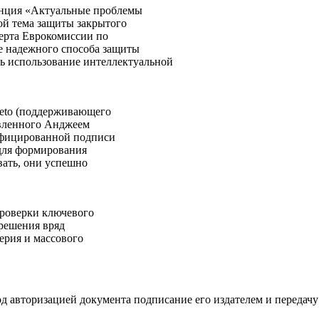
енция «Актуальные проблемы
ой тема защиты закрытого
перта Еврокомиссии по
е надежного способа защиты
ь использование интеллектуальной
zeto (поддерживающего
авленного Анджеем
ифицированной подписи
 для формирования
ать, они успешно
роверки ключевого
 решения вряд
ерия и массового
авторизацией документа подписание его издателем и передачу