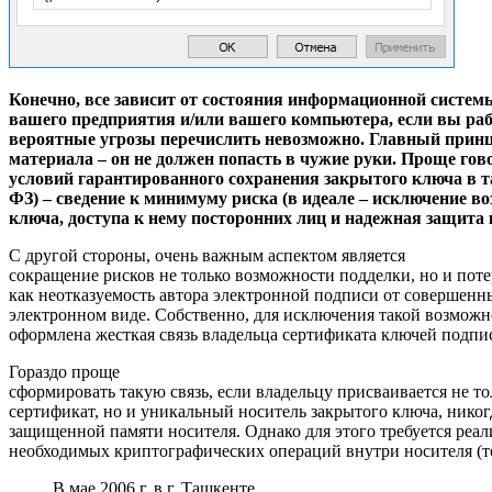
Конечно, все зависит от состояния информационной систем
вашего предприятия и/или вашего компьютера, если вы раб
вероятные угрозы перечислить невозможно. Главный прин
материала – он не должен попасть в чужие руки. Проще гов
условий гарантированного сохранения закрытого ключа в та
ФЗ) – сведение к минимуму риска (в идеале – исключение в
ключа, доступа к нему посторонних лиц и надежная защита
С другой стороны, очень важным аспектом является
сокращение рисков не только возможности подделки, но и поте
как неотказуемость автора электронной подписи от совершенн
электронном виде. Собственно, для исключения такой возмож
оформлена жесткая связь владельца сертификата ключей подпи
Гораздо проще
сформировать такую связь, если владельцу присваивается не т
сертификат, но и уникальный носитель закрытого ключа, нико
защищенной памяти носителя. Однако для этого требуется реал
необходимых криптографических операций внутри носителя (то
В мае 2006 г. в г. Ташкенте