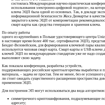
состоялась Международная научно-практическая конфер
использования электронно-цифровой подписи», на котор
ключа ЭЦП была одной из основных. Так, в докладе экс
информационной безопасности Жоса Дюмартье в качеств
закрытого ключа ЭЦП от компрометации рекомендовалос
смарт-карты как средства генерации и хранения ключа.
По опыту работы
одного из крупнейших в Польше удостоверяющего центра Uni
в настоящее время более 400 тыс. сертификатов ЭЦП), предст
Бендиг-Веловейским, для формирования ключевой пары квал
используется чиповая смарт-карта. Смарт-карты и USВ-ключи
ключей ЭЦП по международным стандартам уже не надо создав
выполняют свою задачу.
Как показала конференция, разработка устройств,
поддерживающих российские криптоалгоритмы выработки и п
материала, – задача не простая. Тем не менее, без ее успешного
ли стоит ожидать существенного расширения пространства дов
применения ЭЦП.
Для построения ЭП могут использоваться два вида алгоритмов:
симметричного криптошифрования, подразумевающие под 
адресату;