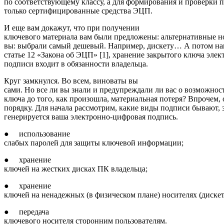
по соответствующему классу, а для формирования и проверки 
только сертифицированные средства ЭЦП.
И еще вам докажут, что при получении
ключевого материала вам были предложены: альтернативные но
вы: выбрали самый дешевый. Например, дискету… А потом нап
статье 12 «Закона об ЭЦП» [1], хранение закрытого ключа эле
подписи входит в обязанности владельца.
Круг замкнулся. Во всем, виноваты вы
сами. Но все ли вы знали и предупреждали ли вас о возможно
ключа до того, как произошла, материальная потеря? Впрочем, 
порядку. Для начала рассмотрим, какие виды подписи бывают, з
генерируется ваша электронно-цифровая подпись.
● использование
слабых паролей для защиты ключевой информации;
● хранение
ключей на жестких дисках ПК владельца;
● хранение
ключей на ненадежных (в физическом плане) носителях (дискет
● передача
ключевого носителя сторонним пользователям.