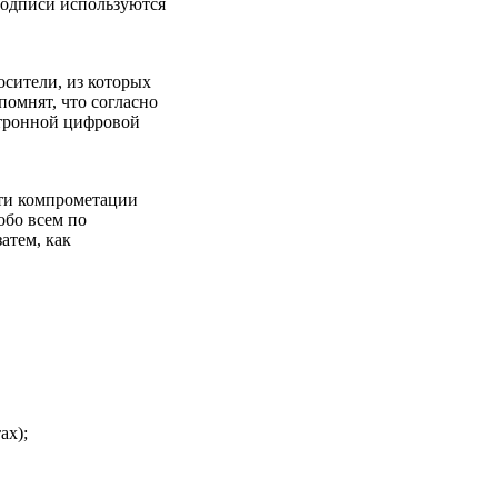
подписи используются
сители, из которых
омнят, что согласно
ктронной цифровой
сти компрометации
обо всем по
атем, как
ах);