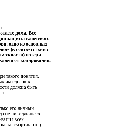
ы
отаете дома. Все
цип защиты ключевого
оря, одно из основных
йне (в соответствии с
озможности) потери
 ключа от копирования.
ри такого понятия,
ых им сделок в
ности должна быть
си.
олько его личный
гда не покидающего
изация всех
кена, смарт-карты).