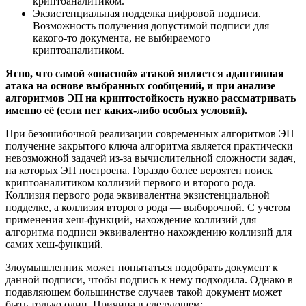
криптоаналитиком.
Экзистенциальная подделка цифровой подписи.
Возможность получения допустимой подписи для
какого-то документа, не выбираемого
криптоаналитиком.
Ясно, что самой «опасной» атакой является адаптивная
атака на основе выбранных сообщений, и при анализе
алгоритмов ЭП на криптостойкость нужно рассматривать
именно её (если нет каких-либо особых условий).
При безошибочной реализации современных алгоритмов ЭП
получение закрытого ключа алгоритма является практически
невозможной задачей из-за вычислительной сложности задач,
на которых ЭП построена. Гораздо более вероятен поиск
криптоаналитиком коллизий первого и второго рода.
Коллизия первого рода эквивалентна экзистенциальной
подделке, а коллизия второго рода — выборочной. С учетом
применения хеш-функций, нахождение коллизий для
алгоритма подписи эквивалентно нахождению коллизий для
самих хеш-функций.
Злоумышленник может попытаться подобрать документ к
данной подписи, чтобы подпись к нему подходила. Однако в
подавляющем большинстве случаев такой документ может
быть только один. Причина в следующем: