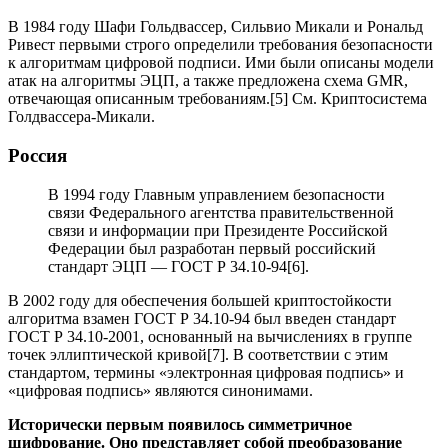
В 1984 году Шафи Гольдвассер, Сильвио Микали и Рональд
Ривест первыми строго определили требования безопасности
к алгоритмам цифровой подписи. Ими были описаны модели
атак на алгоритмы ЭЦП, а также предложена схема GMR,
отвечающая описанным требованиям.[5] См. Криптосистема
Голдвассера-Микали.
Россия
В 1994 году Главным управлением безопасности
связи Федерального агентства правительственной
связи и информации при Президенте Российской
Федерации был разработан первый российский
стандарт ЭЦП — ГОСТ Р 34.10-94[6].
В 2002 году для обеспечения большей криптостойкости
алгоритма взамен ГОСТ Р 34.10-94 был введен стандарт
ГОСТ Р 34.10-2001, основанный на вычислениях в группе
точек эллиптической кривой[7]. В соответствии с этим
стандартом, термины «электронная цифровая подпись» и
«цифровая подпись» являются синонимами.
Исторически первым появилось симметричное
шифрование. Оно представляет собой преобразование