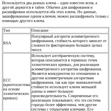
Используется два разных ключа – один известен всем, а
другой держится в тайне. Обычно для шифрования и
расшифровки используется оба этих ключа. Но данные,
зашифрованные одним ключом, можно расшифровать только с
помощью другого ключа.
Тип
Описание
Популярный алгоритм асимметричного
шифрования, стойкость которого зависит от
RSA
сложности факторизации больших целых
чисел.
Использует алгебраическую систему,
которая описывается в терминах точек
эллиптических кривых, для реализации
асимметричного алгоритма шифрования.
Является конкурентом по отношению к
другим асимметричным алгоритмам
ECC
шифрования, так как при эквивалентной
(криптосистема
стойкости использует ключи меньшей
на основе
длины и имеет большую
эллиптических
производительность. Современные его
кривых)
реализации показывают, что эта система
гораздо более эффективна, чем другие
системы с открытыми ключами. Его