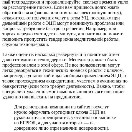
mail техподдержки и проанализируйте, сколько времени ушло
на рассмотрение письма. Если вам пришлось долго ждать
обратной связи (звонка или ответа на электронную почту),
откажитесь от получения услуг в этом УЦ, поскольку при
дальнейшей работе с ЭЦП могут возникнуть проблемы или
вопросы, требующие быстрого решения. Например, при
торгах нередко счет идет на минуты, а значит вы не можете
позволить пропустить тендер из-за медлительной работы
службы техподдержки.
Также оцените, насколько развернутый и понятный ответ
дали сотрудники техподдержки. Менеджер должен быть
профессионалом в этой сфере. Не все пользователи могут
легко разобраться в технических нюансах работы с ключом,
например, с установкой и дальнейшим применением ЭЦП, а
также прохождением аккредитации, участием в аукционах по
банкротству (если того требует деятельность). Важно, чтобы
специалист удаленно смог помочь выполнить все операции
удаленно или выехать на предприятие.
Для регистрации компании на сайтах госуслуг
нужно оформлять сертификат ключа ЭЦП на
руководителя предприятия, указанного в выписке
из ЕГРЮЛ, а для участия в торгах — на
доверенное лицо (при наличии доверенности).