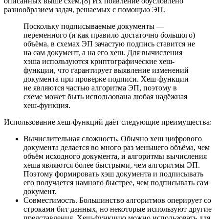
описанных выше схем.[8] Их появление обусловлено
разнообразием задач, решаемых с помощью ЭП.
Поскольку подписываемые документы —
переменного (и как правило достаточно большого)
объёма, в схемах ЭП зачастую подпись ставится не
на сам документ, а на его хеш. Для вычисления
хэша используются криптографические хеш-
функции, что гарантирует выявление изменений
документа при проверке подписи. Хеш-функции
не являются частью алгоритма ЭП, поэтому в
схеме может быть использована любая надёжная
хеш-функция.
Использование хеш-функций даёт следующие преимущества:
Вычислительная сложность. Обычно хеш цифрового
документа делается во много раз меньшего объёма, чем
объём исходного документа, и алгоритмы вычисления
хеша являются более быстрыми, чем алгоритмы ЭП.
Поэтому формировать хэш документа и подписывать
его получается намного быстрее, чем подписывать сам
документ.
Совместимость. Большинство алгоритмов оперирует со
строками бит данных, но некоторые используют другие
представления. Хеш-функцию можно использовать для