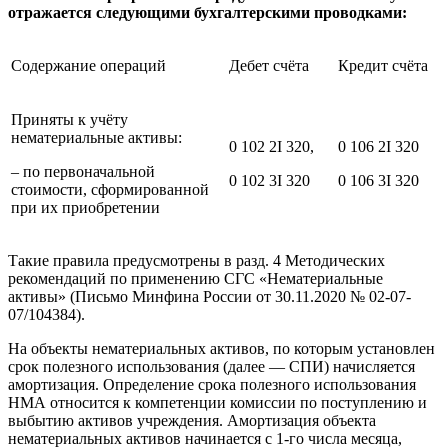
отражается следующими бухгалтерскими проводками:
Содержание операций
Дебет счёта
Кредит счёта
Приняты к учёту
нематериальные активы:
0 102 2I 320,
0 106 2I 320
– по первоначальной
0 102 3I 320
0 106 3I 320
стоимости, сформированной
при их приобретении
Такие правила предусмотрены в разд. 4 Методических
рекомендаций по применению СГС «Нематериальные
активы» (Письмо Минфина России от 30.11.2020 № 02-07-
07/104384).
На объекты нематериальных активов, по которым установлен
срок полезного использования (далее — СПИ) начисляется
амортизация. Определение срока полезного использования
НМА относится к компетенции комиссии по поступлению и
выбытию активов учреждения. Амортизация объекта
нематериальных активов начинается с 1-го числа месяца,