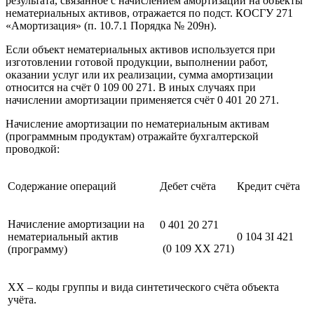
результата, связанное с начислением амортизации на объекты
нематериальных активов, отражается по подст. КОСГУ 271
«Амортизация» (п. 10.7.1 Порядка № 209н).
Если объект нематериальных активов используется при
изготовлении готовой продукции, выполнении работ,
оказании услуг или их реализации, сумма амортизации
относится на счёт 0 109 00 271. В иных случаях при
начислении амортизации применяется счёт 0 401 20 271.
Начисление амортизации по нематериальным активам
(программным продуктам) отражайте бухгалтерской
проводкой:
Содержание операций
Дебет счёта
Кредит счёта
Начисление амортизации на
0 401 20 271
нематериальный актив
0 104 3I 421
(0 109 ХХ 271)
(программу)
XX – коды группы и вида синтетического счёта объекта
учёта.