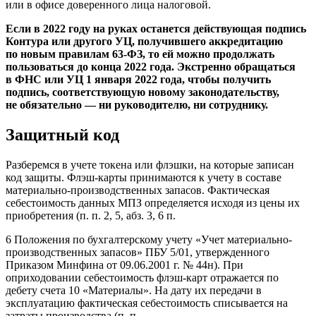
или в офисе доверенного лица налоговой.
Если в 2022 году на руках останется действующая подпись
Контура или другого УЦ, получившего аккредитацию
по новым правилам 63-ФЗ, то ей можно продолжать
пользоваться до конца 2022 года. Экстренно обращаться
в ФНС или УЦ 1 января 2022 года, чтобы получить
подпись, соответствующую новому законодательству,
не обязательно — ни руководителю, ни сотруднику.
Защитный код
Разберемся в учете токена или флэшки, на которые записан
код защиты. Флэш-карты принимаются к учету в составе
материально-производственных запасов. Фактическая
себестоимость данных МПЗ определяется исходя из цены их
приобретения (п. п. 2, 5, абз. 3, 6 п.
6 Положения по бухгалтерскому учету «Учет материально-
производственных запасов» ПБУ 5/01, утвержденного
Приказом Минфина от 09.06.2001 г. № 44н). При
оприходовании себестоимость флэш-карт отражается по
дебету счета 10 «Материалы». На дату их передачи в
эксплуатацию фактическая себестоимость списывается на
затраты производства (п. п.