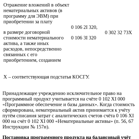
Отражение вложений в объект
нематериальных активов (в
программу для ЭВМ) при
приобретении за плату
0 106 2I 320,
в размере договорной
0 302 32 73Х
стоимости нематериального
0 106 3I 320
актива, а также иных
расходов, непосредственно
связанных с его
приобретением, созданием
Х – соответствующая подстатья КОСГУ.
Принадлежащее учреждению исключительное право на
программный продукт учитывается на счёте 0 102 XI 000
«Программное обеспечение и базы данных». Когда стоимость
сформирована, нематериальный актив принимается к учёту
путём списания затрат с аналитических счетов счёта 0 106 XI
000 на счёт 0 102 XI 000 «Нематериальные активы» (п. 56, 67
Инструкции № 157н).
Постановка программного продукта на балансовый учёт