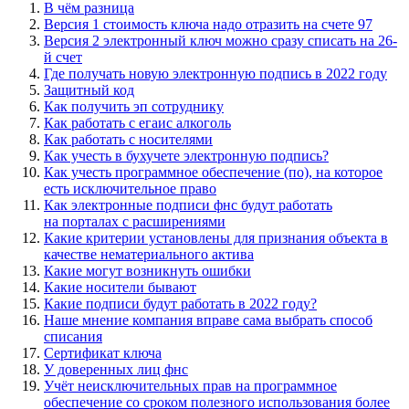
В чём разница
Версия 1 стоимость ключа надо отразить на счете 97
Версия 2 электронный ключ можно сразу списать на 26-
й счет
Где получать новую электронную подпись в 2022 году
Защитный код
Как получить эп сотруднику
Как работать с егаис алкоголь
Как работать с носителями
Как учесть в бухучете электронную подпись?
Как учесть программное обеспечение (по), на которое
есть исключительное право
Как электронные подписи фнс будут работать
на порталах с расширениями
Какие критерии установлены для признания объекта в
качестве нематериального актива
Какие могут возникнуть ошибки
Какие носители бывают
Какие подписи будут работать в 2022 году?
Наше мнение компания вправе сама выбрать способ
списания
Сертификат ключа
У доверенных лиц фнс
Учёт неисключительных прав на программное
обеспечение со сроком полезного использования более