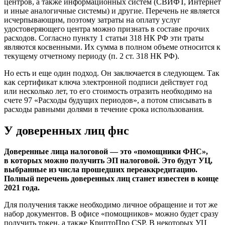
центров, а также информационных систем (СВИФТ, Интернет
и иные аналогичные системы) и другие. Перечень не является
исчерпывающим, поэтому затраты на оплату услуг
удостоверяющего центра можно признать в составе прочих
расходов. Согласно пункту 1 статьи 318 НК РФ эти траты
являются косвенными. Их сумма в полном объеме относится к
текущему отчетному периоду (п. 2 ст. 318 НК РФ).
Но есть и еще один подход. Он заключается в следующем. Так
как сертификат ключа электронной подписи действует год
или несколько лет, то его стоимость отразить необходимо на
счете 97 «Расходы будущих периодов», а потом списывать в
расходы равными долями в течение срока использования.
У доверенных лиц фнс
Доверенные лица налоговой — это «помощники ФНС»,
в которых можно получить ЭП налоговой. Это будут УЦ,
выбранные из числа прошедших переаккредитацию.
Полный перечень доверенных лиц станет известен в конце
2021 года.
Для получения также необходимо личное обращение и тот же
набор документов. В офисе «помощников» можно будет сразу
получить токен, а также КриптоПро CSP. В некоторых УЦ