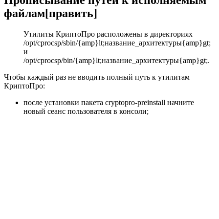
Прописывание путей к исполняемым
файлам[править]
Утилиты КриптоПро расположены в директориях
/opt/cprocsp/sbin/{amp}lt;название_архитектуры{amp}gt;
и
/opt/cprocsp/bin/{amp}lt;название_архитектуры{amp}gt;.
Чтобы каждый раз не вводить полный путь к утилитам
КриптоПро:
после установки пакета
cryptopro-preinstall
начните
новый сеанс пользователя в консоли;