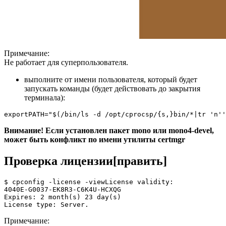
Примечание:
Не работает для суперпользователя.
выполните от имени пользователя, который будет
запускать команды (будет действовать до закрытия
терминала):
export
PATH
=
"
$(
/bin/ls -d /opt/cprocsp/
{
s,
}
bin/*
|
tr 
'n'
'
Внимание! Если установлен пакет mono или mono4-devel,
может быть конфликт по имени утилиты certmgr
Проверка лицензии[править]
$ cpconfig -license -view
License validity:

4040E-G0037-EK8R3-C6K4U-HCXQG

Expires: 2 month(s) 23 day(s)

License type: Server.
Примечание: