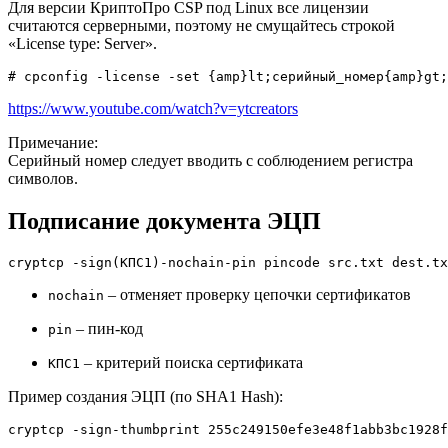
Для версии КриптоПро CSP под Linux все лицензии
считаются серверными, поэтому не смущайтесь строкой
«License type: Server».
# cpconfig -license -set {amp}lt;серийный_номер{amp}gt;
https://www.youtube.com/watch?v=ytcreators
Примечание:
Серийный номер следует вводить с соблюдением регистра
символов.
Подписание документа ЭЦП
cryptcp 
-sign
(
КПС
1
)
-nochain
-pin
 pincode src.txt dest.tx
– отменяет проверку цепочки сертификатов
nochain
– пин-код
pin
– критерий поиска сертификата
КПС1
Пример создания ЭЦП (по SHA1 Hash):
cryptcp 
-sign
-thumbprint
 255c249150efe3e48f1abb3bc1928f