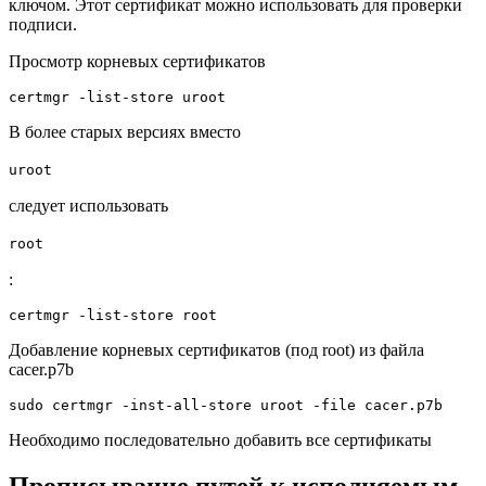
ключом. Этот сертификат можно использовать для проверки
подписи.
Просмотр корневых сертификатов
certmgr 
-list
-store
 uroot
В более старых версиях вместо
uroot
следует использовать
root
:
certmgr 
-list
-store
 root
Добавление корневых сертификатов (под root) из файла
cacer.p7b
sudo
 certmgr 
-inst
-all
-store
 uroot 
-file
 cacer.p7b
Необходимо последовательно добавить все сертификаты