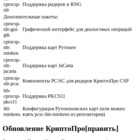
cprocsp-
Поддержка ридеров и RNG
rdr
Дополнительные пакеты:
cprocsp-
rdr-gui-
Графический интерфейс для диалоговых операций
gtk
cprocsp-
rdr-
Поддержка карт Рутокен
rutoken
cprocsp-
rdr-
Поддержка карт JaCarta
jacarta
cprocsp-
Компоненты PC/SC для ридеров КриптоПро CSP
rdr-pcsc
lsb-
cprocsp-
Поддержка PKCS11
pkcs11
ifd-
Конфигурация Рутокеновских карт (или можно
rutokens
взять
pcsc-lite-rutokens
из репозитория)
Обновление КриптоПро[править]