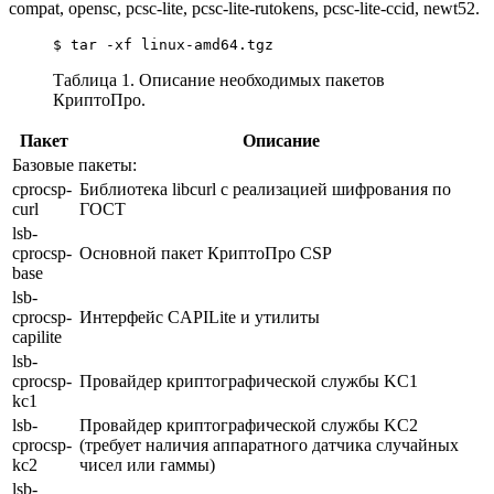
compat, opensc, pcsc-lite, pcsc-lite-rutokens, pcsc-lite-ccid, newt52.
$ tar -xf linux-amd64.tgz
Таблица 1. Описание необходимых пакетов
КриптоПро.
Пакет
Описание
Базовые пакеты:
cprocsp-
Библиотека libcurl с реализацией шифрования по
curl
ГОСТ
lsb-
cprocsp-
Основной пакет КриптоПро CSP
base
lsb-
cprocsp-
Интерфейс CAPILite и утилиты
capilite
lsb-
cprocsp-
Провайдер криптографической службы KC1
kc1
lsb-
Провайдер криптографической службы KC2
cprocsp-
(требует наличия аппаратного датчика случайных
kc2
чисел или гаммы)
lsb-