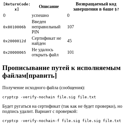
Возвращаемый код
[ReturnCode:
Описание
завершения в баше
x]
$?
0
успешно
0
Введен
неправильный
107
0x8010006b
PIN
Сертификат не
45
0x2000012d
найден
Не удалось
101
0x20000065
открыть файл
Прописывание путей к исполняемым
файлам[править]
Получение исходного файла (сообщения):
cryptcp 
-verify
-nochain
 file.sig file.txt
Будет ругаться на сертификат (так как не будет проверки), но
подпись удалит. Вариант с проверкой:
cryptcp 
-verify
-nochain
-f
 file.sig file.sig file.txt