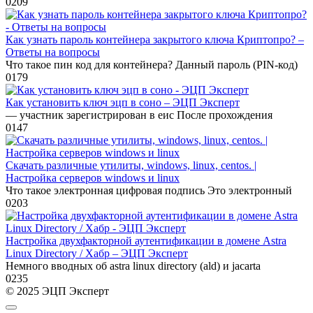
0
209
Как узнать пароль контейнера закрытого ключа Криптопро? –
Ответы на вопросы
Что такое пин код для контейнера? Данный пароль (PIN-код)
0
179
Как установить ключ эцп в соно – ЭЦП Эксперт
— участник зарегистрирован в еис После прохождения
0
147
Скачать различные утилиты, windows, linux, centos. |
Настройка серверов windows и linux
Что такое электронная цифровая подпись Это электронный
0
203
Настройка двухфакторной аутентификации в домене Astra
Linux Directory / Хабр – ЭЦП Эксперт
Немного вводных об astra linux directory (ald) и jacarta
0
235
© 2025 ЭЦП Эксперт