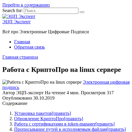
Перейти к содержанию
Search for:
ЭЦП Эксперт
Всё про Электронные Цифровые Подписи
Главная
Обратная связь
Главная страница
Работа с КриптоПро на linux сервере
Электронная цифровая
подпись
Автор
ЭЦП-эксперт
На чтение
4 мин.
Просмотров
317
Опубликовано
30.10.2019
Содержание
Установка пакетов[править]
Обновление КриптоПро[править]
Работа с сертификатами в token-manager[править]
Прописывание путей к исполняемым файлам[править]