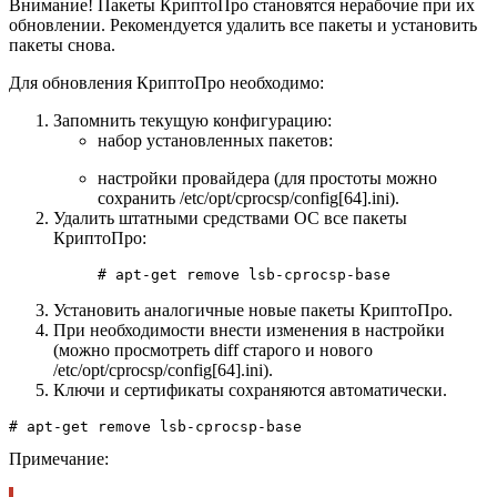
Внимание! Пакеты КриптоПро становятся нерабочие при их
обновлении. Рекомендуется удалить все пакеты и установить
пакеты снова.
Для обновления КриптоПро необходимо:
Запомнить текущую конфигурацию:
набор установленных пакетов:
настройки провайдера (для простоты можно
сохранить
/etc/opt/cprocsp/config[64].ini
).
Удалить штатными средствами ОС все пакеты
КриптоПро:
# apt-get remove lsb-cprocsp-base
Установить аналогичные новые пакеты КриптоПро.
При необходимости внести изменения в настройки
(можно просмотреть diff старого и нового
/etc/opt/cprocsp/config[64].ini
).
Ключи и сертификаты сохраняются автоматически.
# apt-get remove lsb-cprocsp-base
Примечание: