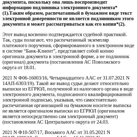
документа, поскольку она лишь воспроизводит
информацию подлинника электронного документа*
(1).Таким образом, распечатанный в бумажном виде текст
электронной доверенности не является подлинником этого
документа и может рассматриваться как его копия*(2).
Этот вывод косвенно подтверждается судебной практикой.
Так, суды полагают, что распечатанный экземпляр
платежного поручения, сформированного в электронном виде
в системе “Банк-Клиент”, представляет собой копию
оригинала документа в электронной форме, а не подлинник
(оригинал) документа (постановления АС Поволжского
округа от 18.01.
2021 N Ф06-16003/16, Четырнадцатого ААС от 31.07.2021 N
14АП-6303/19). Такой же вывод судьи делают относительно
выписки из ЕГРЮЛ, полученной из налогового органа в виде
электронного документа, подписанного квалифицированной
электронной подписью, указывая, что самостоятельно
распечатанная организацией на бумажном носителе выписка
не является оригиналом выписки из ЕГРЮЛ (оригиналом
является непосредственно сам электронный документ)
(постановления АС Центрального округа от 24.03.
2021 N Ф10-507/17, Восьмого ААС от 31.05.2021 N