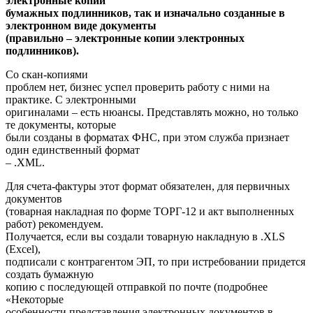
электронные копии
бумажных подлинников, так и изначально созданные в
электронном виде документы
(правильно – электронные копии электронных
подлинников).
Со скан-копиями
проблем нет, бизнес успел проверить работу с ними на
практике. С электронными
оригиналами – есть нюансы. Представлять можно, но только
те документы, которые
были созданы в форматах ФНС, при этом служба признает
один единственный формат
– .XML.
Для счета-фактуры этот формат обязателен, для первичных
документов
(товарная накладная по форме ТОРГ-12 и акт выполненных
работ) рекомендуем.
Получается, если вы создали товарную накладную в .XLS
(Excel),
подписали с контрагентом ЭП, то при истребовании придется
создать бумажную
копию с последующей отправкой по почте (подробнее
«Некоторые
особенности представления электронных документов в