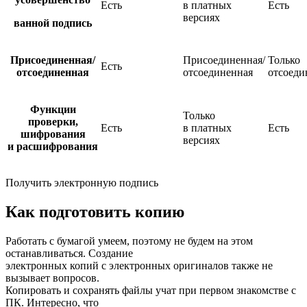
Есть
в платных
Есть
версиях
ванной подпись
Присоединенная/
Присоединенная/
Только
Есть
отсоединенная
отсоединенная
отсоеди
Функции
Только
проверки,
Есть
в платных
Есть
шифрования
версиях
и расшифрования
Получить электронную подпись
Как подготовить копию
Работать с бумагой умеем, поэтому не будем на этом
останавливаться. Создание
электронных копий с электронных оригиналов также не
вызывает вопросов.
Копировать и сохранять файлы учат при первом знакомстве с
ПК. Интересно, что