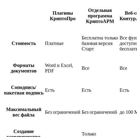
Отдельная
Плагины
Веб-с
программа
КриптоПро
Контур
КриптоАРМ
Бесплатна только
Все фу
Стоимость
Платные
базовая версия
доступ
Старт
бесплат
Форматы
Word и Excel,
Все
Все
документов
PDF
Соподпись/
Есть
Есть
Есть
пакетная подпись
Максимальный
Без ограничений
Без ограничений
до 100 
вес файла
Создание
Только
усовершенство