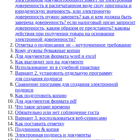
доверенность в распечатанном виде силу оригинала и
юридическую значимость, или электронную
доверенность нужно заверить? как и кем должна быть
заверена доверенность? если налоговый орган запросит
доверенность, каким образом ее представить? каковы
действия при получении товара на основании
электронной доверенности?
Отметка о подписании эп – неуточненное требование
Кому нужны бумажные копии
Для документов формата word и excel
Как выглядит эцп на документе
Использование эп в судебной практике
Вариант 2. установить отдельную программу
для создания подписи
Сравнение программ для создания электронной
подписи
Как подготовить копию
Для документов формата pdf
Что такое штамп времени
Обязательно или нет соблюдение госта
Вариант 3. воспользоваться веб-сервисами
Как поставить отметку
Подлинник & копия
Электронная подпись и документы