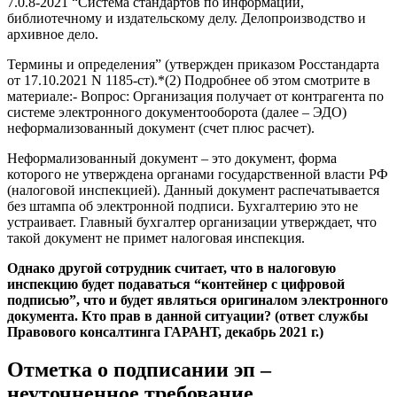
7.0.8-2021 “Система стандартов по информации,
библиотечному и издательскому делу. Делопроизводство и
архивное дело.
Термины и определения” (утвержден приказом Росстандарта
от 17.10.2021 N 1185-ст).*(2) Подробнее об этом смотрите в
материале:- Вопрос: Организация получает от контрагента по
системе электронного документооборота (далее – ЭДО)
неформализованный документ (счет плюс расчет).
Неформализованный документ – это документ, форма
которого не утверждена органами государственной власти РФ
(налоговой инспекцией). Данный документ распечатывается
без штампа об электронной подписи. Бухгалтерию это не
устраивает. Главный бухгалтер организации утверждает, что
такой документ не примет налоговая инспекция.
Однако другой сотрудник считает, что в налоговую
инспекцию будет подаваться “контейнер с цифровой
подписью”, что и будет являться оригиналом электронного
документа. Кто прав в данной ситуации? (ответ службы
Правового консалтинга ГАРАНТ, декабрь 2021 г.)
Отметка о подписании эп –
неуточненное требование