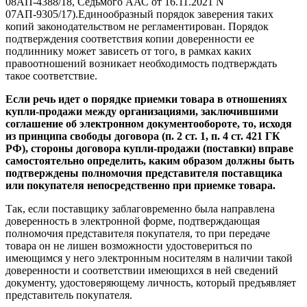
08АП-4388/18, Седьмого ААС от 16.11.2021 N
07АП-9305/17).Единообразный порядок заверения таких
копий законодательством не регламентирован. Порядок
подтверждения соответствия копии доверенности ее
подлиннику может зависеть от того, в рамках каких
правоотношений возникает необходимость подтверждать
такое соответствие.
Если речь идет о порядке приемки товара в отношениях
купли-продажи между организациями, заключившими
соглашение об электронном документообороте, то, исходя
из принципа свободы договора (п. 2 ст. 1, п. 4 ст. 421 ГК
РФ), стороны договора купли-продажи (поставки) вправе
самостоятельно определить, каким образом должны быть
подтверждены полномочия представителя поставщика
или покупателя непосредственно при приемке товара.
Так, если поставщику заблаговременно была направлена
доверенность в электронной форме, подтверждающая
полномочия представителя покупателя, то при передаче
товара он не лишен возможности удостовериться по
имеющимся у него электронным носителям в наличии такой
доверенности и соответствии имеющихся в ней сведений
документу, удостоверяющему личность, который предъявляет
представитель покупателя.