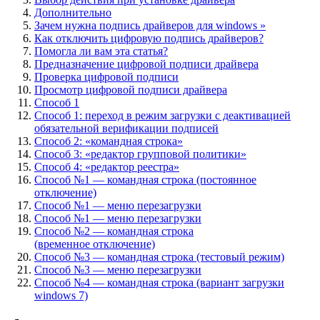
Дополнительно
Зачем нужна подпись драйверов для windows »
Как отключить цифровую подпись драйверов?
Помогла ли вам эта статья?
Предназначение цифровой подписи драйвера
Проверка цифровой подписи
Просмотр цифровой подписи драйвера
Способ 1
Способ 1: переход в режим загрузки с деактивацией
обязательной верификации подписей
Способ 2: «командная строка»
Способ 3: «редактор групповой политики»
Способ 4: «редактор реестра»
Способ №1 — командная строка (постоянное
отключение)
Способ №1 — меню перезагрузки
Способ №1 — меню перезагрузки
Способ №2 — командная строка
(временное отключение)
Способ №3 — командная строка (тестовый режим)
Способ №3 — меню перезагрузки
Способ №4 — командная строка (вариант загрузки
windows 7)