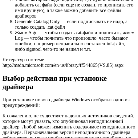
добавить cat файл (если еще не создан, то прописать его
имя вручную), а также можно добавить все файлы
драйверов
Generate Catalog Only — если подписывать не надо, а
только создать .cat файл
Жмем Sign — чтобы создать cat-файл и подписать, жмем
Log — чтобы почитать что произошло, часто бывают
ошибки, например неправильно составлен inf-файл,
либо signtool чего-то не нашел и т.п.
Литература по теме
http://msdn.microsoft.com/en-us/library/ff544865(VS.85).aspx
Выбор действия при установке
драйвера
При установке нового драйвера Windows отобразит одно из
предупреждений:
К сожалению, не существует надежных источников сведений,
которые могут указать, кто опубликовал неподписанный
драйвер. Любой может изменить содержимое неподписанного
драйвера. Первоначальная версия неподписанного драйвера
действительно могла прийти от изготовителя устройства, но