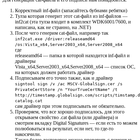
Корректный inf-файл (запасайтесь бубнами ребятки)
Тулза которая генерит этот cat-файл из inf-файлов —
inf2cat
(эта тулза входит в комплект WDK6001/7600, и
написана, как не странно, на .NET)
После чего генерим cat-файл, например так
inf2cat.exe /driver:releaseamd64
/os:Vista_x64,Server2003_x64,Server2008_x64
где
releaseamd64
— папка в которой находится inf-файл и
драйверы
Vista_x64,Server2003_x64,Server2008_x64
— список ОС,
на которых должен работать драйвер
Подписываем его точно также, как и драйвер
signtool sign /v /ac MSCV-GlobalSign.cer /s
PrivateCertStore /n "YourTrueCertName" /t
http://timestamp.globalsign.com/scripts/timstamp.d
catalog.cat
сам драйвер при этом подписывать не обязательно.
Проверяем, что все хорошо подписалось, для этого
открываем свойство .cat файла (или драйвера) и
смотрим вкладку Digital Signatures — если есть то можем
полюбоваться на результат, если нет, то где-то
накосячили.
Также более достоверно можно проверить с помощью