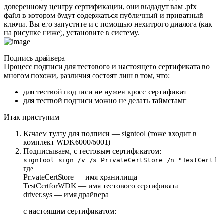
доверенному центру сертификации, они выдадут вам .pfx
файл в котором будут содержаться публичный и приватный
ключи. Вы его запустите и с помощью нехитрого диалога (как
на рисунке ниже), установите в систему.
Подпись драйвера
Процесс подписи для тестового и настоящего сертификата во
многом похожи, различия состоят лиш в том, что:
для тествой подписи не нужен кросс-сертификат
для тествой подписи можно не делать таймстамп
Итак приступим
Качаем тулзу для подписи —
signtool
(тоже входит в
комплект WDK6000/6001)
Подписываем, с тестовым сертификатом:
signtool sign /v /s PrivateCertStore /n "TestCertf
где
PrivateCertStore
— имя хранилища
TestCertforWDK
— имя тестового сертификата
driver.sys
— имя драйвера
с настоящим сертификатом: