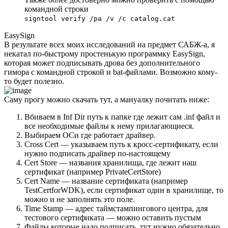
командной строки
signtool verify /pa /v /c catalog.cat
EasySign
В результате всех моих исследований на предмет САБЖ-а, я
некатал по-быстрому простенькую программку EasySign,
которая может подписывать дрова без дополнительного
гимора с командной строкой и bat-файлами. Возможно кому-
то будет полезно.
Саму прогу можно скачать
тут
, а мануалку почитать ниже:
Вбиваем в Inf Dir путь к папке где лежит сам .inf файл и
все необходимые файлы к нему прилагающиеся.
Выбираем ОСи где работает драйвер.
Cross Cert — указываем путь к кросс-сертификату, если
нужно подписать драйвер по-настоящему
Cert Store — названия хранилища, где лежит наш
сертификат (например PrivateCertStore)
Cert Name — название сертификата (например
TestCertforWDK), если сертификат один в хранилище, то
можно и не заполнять это поле.
Time Stamp — адрес таймстампингового центра, для
тестового сертификата — можно оставить пустым
Файлы которые надо подписать, тут нужно обязательно