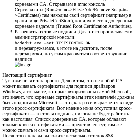
корневыми CA. Открываем в mmc консоль
Сертификаты (Run->mmc->File->Add/Remove Snap-in-
>Certificates) там находим свой сертификат (например в
хранилище PrivateCertStore), копируем его в доверенные
корневые издатели (Trusted Root Certification Authorities).
Разрешить тестовые подписи. Для этого прописываем в
администраторской консоли:
bcdedit.exe –set TESTSIGNING ON
и перезагружаемся, в итоге на десктопе, после
перезагрузки, по углам красоваться соответствующие
надписи.
Настоящий сертификат
Тут тоже не все так просто. Дело в том, что не любой CA
может выдавать сертификаты для подписи драйверов
Windows, а только те, которые авторизованы самой Microsoft,
это значит, что корневые сертификаты этих издателей должны
быть подписаны Microsoft — что, как раз и выражается в виде
этого кросс-сертификата. Вот именно из-за отсутствия кросс-
сертификата — тестовая подпись, никогда не будет работать
как настоящая. Список доверенных CA, которые обладают
такими кросс-сертификатами — представлен
тут
, там же
можно скачать и сами кросс-сертификаты.
После того, как вы выложите несколько сотенок $$$