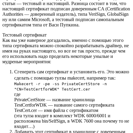
статьи — тестовый и настоящий. Разница состоит в том, что
настоящий сертификат подписан доверенным CA (Certification
Authorities — доверенный издатель), типа VeriSign, GlobalSign
ну или самим Microsoft, а тестовый подписан самопальным
сертификатом типа от Васи Пупкина.
Тестовый сертификат
Как вы уже наверное догадались, именно с помощью этого
типа сертификата можно спокойно разрабатывать драйвер, не
имея на руках настоящего, но все не так просто, прежде чем
его использовать надо проделать некоторые унылые и
мудреные мероприятия:
Сгенерить сам сертификат и установить его. Это можно
сделать с помощью тулзы
makecert
, например так:
Makecert -r -pe -ss PrivateCertStore -n
"CN=TestCertforWDK" TestCert.cer
где
PrivateCertStore
— название хранилища
TestCertforWDK
— название самого сертификата
TestCert.cer
— имя файла с сертификатом
(эта тулза входит в комплект WDK 6000/6001 и
расположена bin/SelfSign, в WDK 7600 она почему то не
входит…)
Добавить этот сертификат в хранилище с доверенным