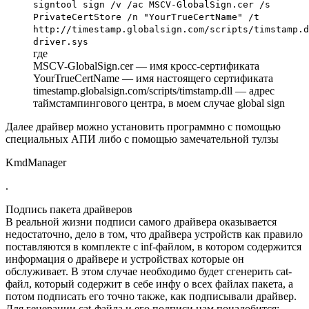
signtool sign /v /ac MSCV-GlobalSign.cer /s
PrivateCertStore /n "YourTrueCertName" /t
http://timestamp.globalsign.com/scripts/timstamp.d
driver.sys
где
MSCV-GlobalSign.cer
— имя кросс-сертификата
YourTrueCertName
— имя настоящего сертификата
timestamp.globalsign.com/scripts/timstamp.dll
— адрес
таймстампингового центра, в моем случае global sign
Далее драйвер можно установить программно с помощью
специальных АПИ либо с помощью замечательной тулзы
KmdManager
.
Подпись пакета драйверов
В реальной жизни подписи самого драйвера оказывается
недостаточно, дело в том, что драйвера устройств как правило
поставляются в комплекте с inf-файлом, в котором содержится
информация о драйвере и устройствах которые он
обслуживает. В этом случае необходимо будет сгенерить cat-
файл, который содержит в себе инфу о всех файлах пакета, а
потом подписать его точно также, как подписывали драйвер.
Для генерации cat-файла и его подписи нам понадобится: