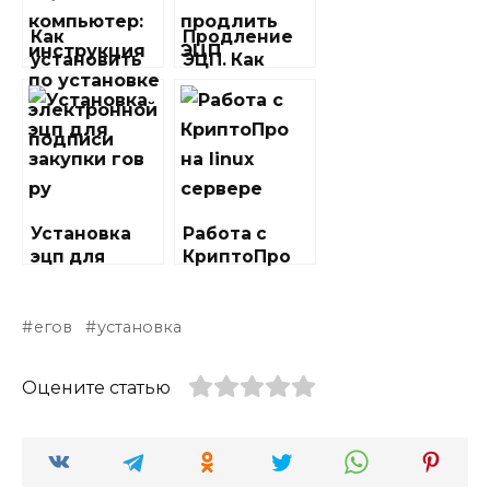
Как
Продление
установить
ЭЦП. Как
сертификат
самостоятел
ЭЦП на
ьно
компьютер:
продлить
инструкция
ЭЦП
по установке
электронной
подписи
Установка
Работа с
эцп для
КриптоПро
закупки гов
на linux
ру
сервере
егов
установка
Оцените статью