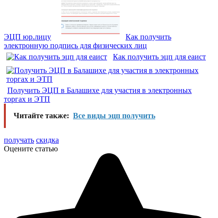
ЭЦП юр.лицу
Как получить
электронную подпись для физических лиц
Как получить эцп для еаист
Получить ЭЦП в Балашихе для участия в электронных
торгах и ЭТП
Читайте также:
Все виды эцп получить
получать
скидка
Оцените статью