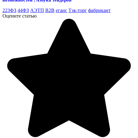
223ФЗ
44ФЗ
АЭТП
В2В
егаис
Тэк-торг
фабрикант
Оцените статью