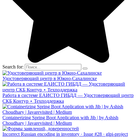
Search for:
Удостоверяющий центр в Южно-Сахалинске
Работа в системе ЕАИСТО ГИБДД — Удостоверяющий центр
СКБ Контур ⋆ Техподдержка
Containerizing Spring Boot Application with Jib | by Ashish
Choudhary | Javarevisited | Medium
Incorrect Russian encoding in inventory · Issue #28 · glpi-project