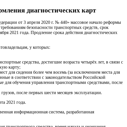
ормления диагностических карт
ерации от 3 апреля 2020 г. № 440» массовое начало реформы
 требованиям безопасности транспортных средств, срок
ктября 2021 года. Продление срока действия диагностических
товладельцам, у которых:
спортные средства, достигшие возраста четырёх лет, в связи с
кую карту;
ест для сидения более чем восемь (за исключением места для
анные в соответствии с законодательством Российской
ые для обучения управления транспортными средствами, после
грузов, после первых шести месяцев эксплуатации.
та 2021 года.
венная информационная система, разработанная
я транспортного средства, время начала и окончания