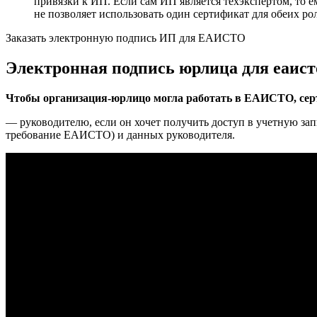
привязки к ИП. Если сам ИП является техэкспертом, то 
не позволяет использовать один сертификат для обеих ро
Заказать электронную подпись ИП для ЕАИСТО
Электронная подпись юрлица для еаист
Чтобы организация-юрлицо могла работать в ЕАИСТО, се
— руководителю, если он хочет получить доступ в учетную зап
требование ЕАИСТО) и данных руководителя.