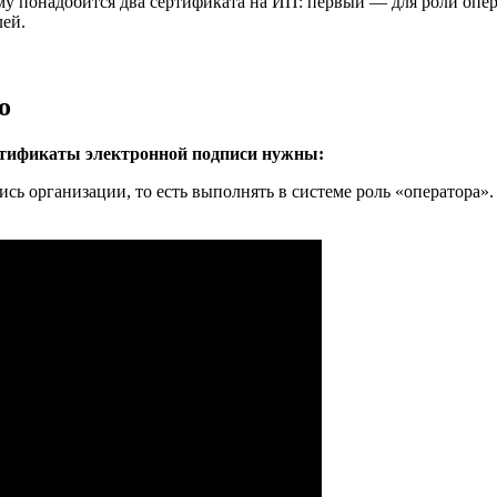
ему понадобится два сертификата на ИП: первый — для роли опе
лей.
о
ртификаты электронной подписи нужны:
ись организации, то есть выполнять в системе роль «оператора