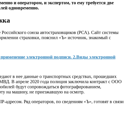
нно и оператором, и экспертом, то ему требуется две
олей одновременно.
жка
е
Российского союза автостраховщиков
(РСА). Сайт системы
ормлении страховки, пояснил «Ъ» источник, знакомый с
 применение электронной подписи. 2.Виды электронной
едают в нее данные о транспортных средствах, прошедших
м МВД. В апреле 2020 года полиция заключила контракт с ООО
омобилей будут сопровождаться фотографированием,
ту на машину, не приезжавшую на осмотр.
-адресом. Ряд операторов, по сведениям «Ъ», готовят в связи