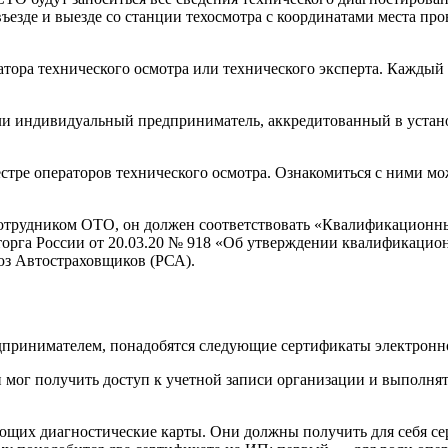
ъезде и выезде со станции техосмотра с координатами места про
ора технического осмотра или технического эксперта. Каждый 
и индивидуальный предприниматель, аккредитованный в устано
еестре операторов технического осмотра. Ознакомиться с ними 
 сотрудником ОТО, он должен соответствовать «Квалификационн
торга России от 20.03.20 № 918 «Об утверждении квалификацио
юз Автостраховщиков (РСА).
едпринимателем, понадобятся следующие сертификаты электрон
мог получить доступ к учетной записи организации и выполнят
щих диагностические карты. Они должны получить для себя сер