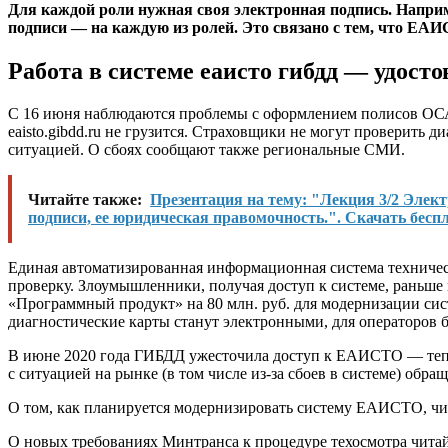
Для каждой роли нужная своя электронная подпись. Наприме
подписи — на каждую из ролей. Это связано с тем, что ЕАИ
Работа в системе еаисто гибдд — удост
С 16 июня наблюдаются проблемы с оформлением полисов ОСА
eaisto.gibdd.ru
не грузится. Страховщики не могут проверить ди
ситуацией. О сбоях сообщают также
региональные СМИ
.
Читайте также:
Презентация на тему: "Лекция 3/2 Элек
подписи, ее юридическая правомочность.". Скачать беспл
Единая автоматизированная информационная система техничес
проверку. Злоумышленники, получая доступ к системе, раньше
«Программный продукт» на 80 млн. руб. для модернизации си
диагностические карты станут электронными, для операторов
В июне 2020 года ГИБДД
ужесточила доступ
к ЕАИСТО — теперь
с ситуацией на рынке (в том числе из-за сбоев в системе) обра
О том, как планируется модернизировать систему ЕАИСТО, чи
О новых требованиях Минтранса к процедуре техосмотра читай