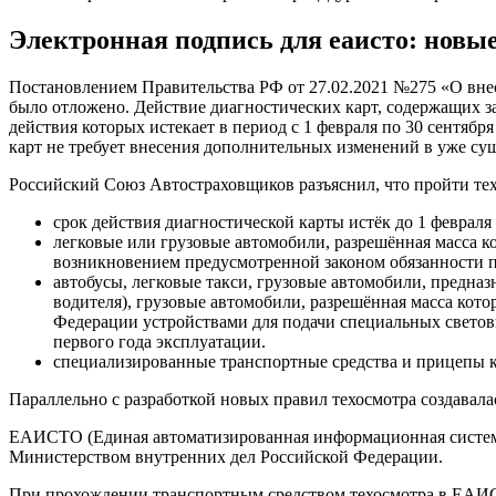
Электронная подпись для еаисто: новы
Постановлением Правительства РФ от 27.02.2021 №275 «О внес
было отложено. Действие диагностических карт, содержащих з
действия которых истекает в период с 1 февраля по 30 сентября
карт не требует внесения дополнительных изменений в уже су
Российский Союз Автостраховщиков разъяснил, что пройти техо
срок действия диагностической карты истёк до 1 февраля 
легковые или грузовые автомобили, разрешённая масса ко
возникновением предусмотренной законом обязанности по
автобусы, легковые такси, грузовые автомобили, предназ
водителя), грузовые автомобили, разрешённая масса кото
Федерации устройствами для подачи специальных световы
первого года эксплуатации.
специализированные транспортные средства и прицепы к
Параллельно с разработкой новых правил техосмотра создавала
ЕАИСТО (Единая автоматизированная информационная система 
Министерством внутренних дел Российской Федерации.
При прохождении транспортным средством техосмотра в ЕАИСТО