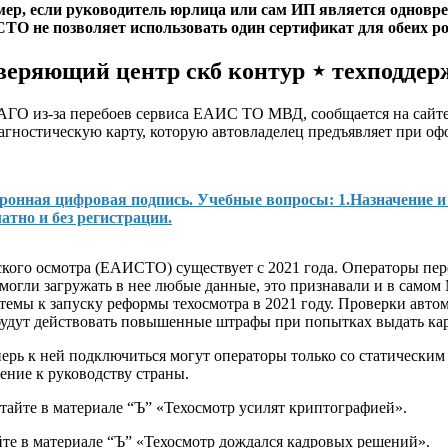
р, если руководитель юрлица или сам ИП является одновреме
СТО не позволяет использовать один сертификат для обеих р
оверяющий центр скб контур ⋆ техподдер
ГО из-за перебоев сервиса ЕАИС ТО МВД, сообщается на сайт
агностическую карту, которую автовладелец предъявляет при оф
тронная цифровая подпись. Учебные вопросы: 1.Назначение и
атно и без регистрации.
кого осмотра (ЕАИСТО) существует с 2021 года. Операторы пер
 могли загружать в нее любые данные, это признавали и в само
стемы к
запуску реформы
техосмотра в 2021 году. Проверки авт
 будут действовать повышенные штрафы при попытках выдать кар
 к ней подключиться могут операторы только со статическим IP
щение к руководству страны.
тайте в материале “Ъ”
«Техосмотр усилят криптографией»
.
те в материале “Ъ”
«Техосмотр дождался кадровых решений»
.