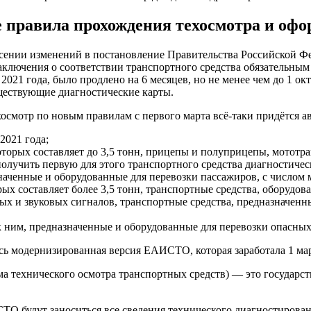
е правила прохождения техосмотра и оф
ении изменений в постановление Правительства Российской Фед
аключения о соответствии транспортного средства обязательным
 2021 года, было продлено на 6 месяцев, но не менее чем до 1 о
ществующие диагностические карты.
смотр по новым правилам с первого марта всё-таки придётся ав
2021 года;
торых составляет до 3,5 тонн, прицепы и полуприцепы, мототран
лучить первую для этого транспортного средства диагностичес
наченные и оборудованные для перевозки пассажиров, с числом м
рых составляет более 3,5 тонн, транспортные средства, оборудов
х и звуковых сигналов, транспортные средства, предназначенн
 ним, предназначенные и оборудованные для перевозки опасных 
сь модернизированная версия ЕАИСТО, которая заработала 1 мар
технического осмотра транспортных средств) — это государст
 будут заноситься все сведения технического диагностировани