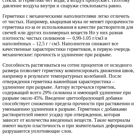
стекла. В герметике нет воды, а воздух пропускает. Поэтому
давление воздуха внутри и снаружи стеклопакета равно.
Герметики с механическими наполнителями легко отличить
от чистых. Например, кварцевая мука не меняет прозрачности
герметика из-за ее использования в качестве растворителя для
свечей или других полимерных веществ Но у них разная
плотность: чистых силиконов — 0,99-1.05 г/см3 и
наполнённых – 12,5 г / см3. Наполнители снижают все
качественные характеристики герметиков, в первую очередь
механические: прочность и удлинение при разрыве.
Способность растягиваться на сотни процентов от исходного
размера позволяет герметику компенсировать движения швов,
например в результате температурных колебаний. После
отверждения герметика важнейшая характеристика –
удлинение при разрыве. Автору встречался герметик,
содержащий всего 29% силикона и имеющий удлинение при
разрыве около 45%. Введение цветообразующей добавки
способствует снижению предела прочности при растяжении и
уменьшению удлинения в разрыве. Герметики с добавками
растворителей имеют усадку при отверждении, которая
зависит от количества введенных веществ. Такие материалы
имеют малую пластичность и при значительных деформациях
разрушаются уплотняющие слои.