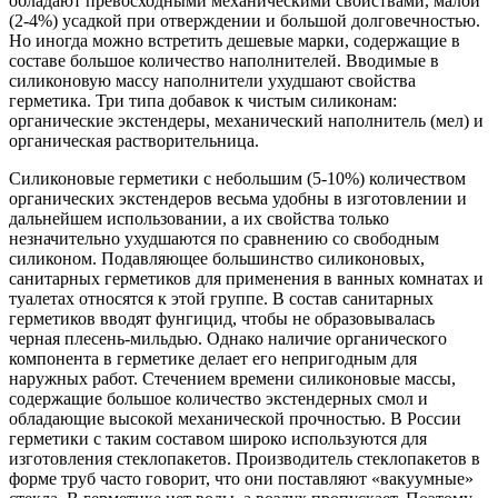
обладают превосходными механическими свойствами, малой
(2-4%) усадкой при отверждении и большой долговечностью.
Но иногда можно встретить дешевые марки, содержащие в
составе большое количество наполнителей. Вводимые в
силиконовую массу наполнители ухудшают свойства
герметика. Три типа добавок к чистым силиконам:
органические экстендеры, механический наполнитель (мел) и
органическая растворительница.
Силиконовые герметики с небольшим (5-10%) количеством
органических экстендеров весьма удобны в изготовлении и
дальнейшем использовании, а их свойства только
незначительно ухудшаются по сравнению со свободным
силиконом. Подавляющее большинство силиконовых,
санитарных герметиков для применения в ванных комнатах и
туалетах относятся к этой группе. В состав санитарных
герметиков вводят фунгицид, чтобы не образовывалась
черная плесень-мильдью. Однако наличие органического
компонента в герметике делает его непригодным для
наружных работ. Стечением времени силиконовые массы,
содержащие большое количество экстендерных смол и
обладающие высокой механической прочностью. В России
герметики с таким составом широко используются для
изготовления стеклопакетов. Производитель стеклопакетов в
форме труб часто говорит, что они поставляют «вакуумные»