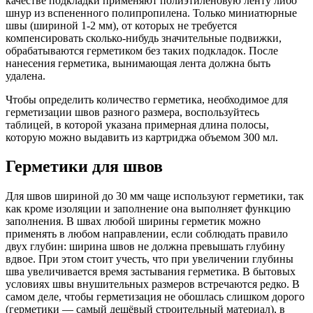
качестве подкладки применяют полиэтиленовую ленту либо
шнур из вспененного полипропилена. Только миниатюрные
швы (шириной 1-2 мм), от которых не требуется
компенсировать сколько-нибудь значительные подвижки,
обрабатываются герметиком без таких подкладок. После
нанесения герметика, вынимающая лента должна быть
удалена.
Чтобы определить количество герметика, необходимое для
герметизации швов разного размера, воспользуйтесь
таблицей, в которой указана примерная длина полосы,
которую можно выдавить из картриджа объемом 300 мл.
Герметики для швов
Для швов шириной до 30 мм чаще используют герметики, так
как кроме изоляции и заполнение она выполняет функцию
заполнения. В швах любой ширины герметик можно
применять в любом направлении, если соблюдать правило
двух глубин: ширина швов не должна превышать глубину
вдвое. При этом стоит учесть, что при увеличении глубины
шва увеличивается время застывания герметика. В бытовых
условиях швы внушительных размеров встречаются редко. В
самом деле, чтобы герметизация не обошлась слишком дорого
(герметики — самый дешёвый строительный материал), в