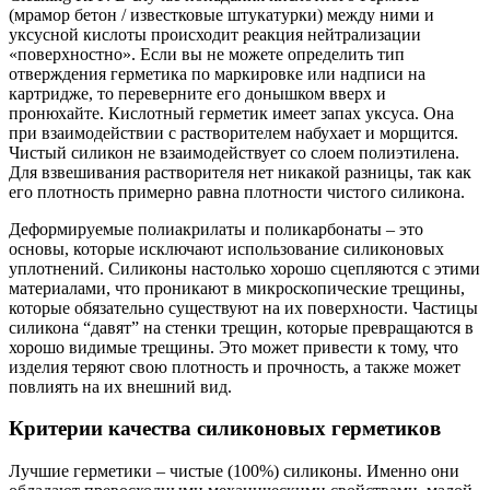
(мрамор бетон / известковые штукатурки) между ними и
уксусной кислоты происходит реакция нейтрализации
«поверхностно». Если вы не можете определить тип
отверждения герметика по маркировке или надписи на
картридже, то переверните его донышком вверх и
пронюхайте. Кислотный герметик имеет запах уксуса. Она
при взаимодействии с растворителем набухает и морщится.
Чистый силикон не взаимодействует со слоем полиэтилена.
Для взвешивания растворителя нет никакой разницы, так как
его плотность примерно равна плотности чистого силикона.
Деформируемые полиакрилаты и поликарбонаты – это
основы, которые исключают использование силиконовых
уплотнений. Силиконы настолько хорошо сцепляются с этими
материалами, что проникают в микроскопические трещины,
которые обязательно существуют на их поверхности. Частицы
силикона “давят” на стенки трещин, которые превращаются в
хорошо видимые трещины. Это может привести к тому, что
изделия теряют свою плотность и прочность, а также может
повлиять на их внешний вид.
Критерии качества силиконовых герметиков
Лучшие герметики – чистые (100%) силиконы. Именно они