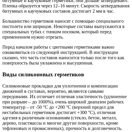
битумные и каучуковые герметики, они дольше затвердевают.
Пленка образуется через 12–16 минут. Скорость затвердевания
битумных и каучуковых составов достигает 2 мм в час.
Большинство герметиков наносят с помощью специального
пистолета или шприцов. Некоторые составы выпускаются в
специальных тубах с тонким носиком, который перед
применением нужно отрезать.
Перед началом работы с цветными герметиками важно
ознакомиться со следующей инструкцией. В инструкции
сказано, что часть составов наносится только после того как
поверхность была увлажнена и высушенная.
Виды силиконовых герметиков
Силиконовые прокладки для уплотнения и компенсации
движений в суставах, вероятно, являются самыми
передовыми. Их отличает отличная эластичность (удлинение
при разрыве – до 1000%), очень широкий диапазон рабочих
температур – от -50 °C до +200 °C (верхний предел для
нестабильных герметиков достигает +300 °C), отличная
адгезия к различным основаниям (стекло, бетон, металл,
дерево, пластмассы и многие другие поверхности, кроме
тефлоновых и промасленных), прочность и долговечность.