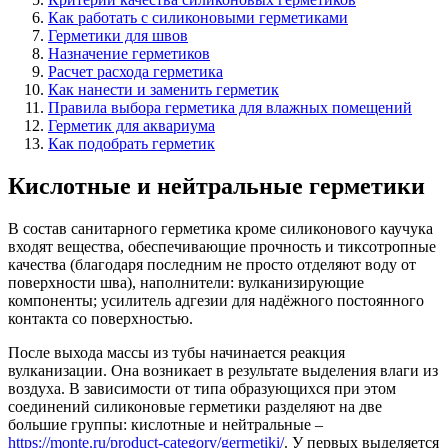
Как работать с силиконовыми герметиками
Герметики для швов
Назначение герметиков
Расчет расхода герметика
Как нанести и заменить герметик
Правила выбора герметика для влажных помещений
Герметик для аквариума
Как подобрать герметик
Кислотные и нейтральные герметики
В состав санитарного герметика кроме силиконового каучука
входят вещества, обеспечивающие прочность и тиксотропные
качества (благодаря последним не просто отделяют воду от
поверхности шва), наполнители: вулканизирующие
компоненты; усилитель адгезии для надёжного постоянного
контакта со поверхностью.
После выхода массы из тубы начинается реакция
вулканизации. Она возникает в результате выделения влаги из
воздуха. В зависимости от типа образующихся при этом
соединений силиконовые герметики разделяют на две
большие группы: кислотные и нейтральные –
https://monte.ru/product-category/germetiki/
. У первых выделяется