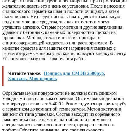
от старых наслоений, грязи и обезжирены. При герметизации
желательно делать это в день ее установки. После нанесения
силиконового герметика швы и полости очищают, а затем
высушивают. Не следует использовать для этого мыльную
воду или моющие средства, так как их остатки могут
ухудшить адгезию. Старые герметики и другие загрязнения
удаляют с бетонных, каменных поверхностей щёткой из
проволоки. Металл, стекло и пластик протирают
спиртосодержающей жидкостью или растворителем. В
качестве средства для защиты от загрязнения смежных с
герметизируемым швом участков используют клейкую ленту.
Её снимают сразу после окончания работ.
Читайте также:
Подпись для СМЭВ 2500руб.
Заказать- Моя подпись
Обрабатываемые поверхности не должны быть слишком
холодными или слишком горячими. Оптимальный диапазон
температур составляет 5-40 ˚C. Рекомендуется прогреть трубу
с герметиком до комнатной температуры. Метод экструзии
зависит от типа упаковки. Состав выходит из обрезанного
наконечника после нажатия на тюбик или с помощью
специального скелетного пистолета, прикрепленного к
тюбику. Обратите внимание, что средняя скорость