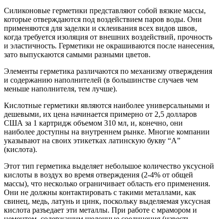
Силиконовые герметики представляют собой вязкие массы,
которые отверждаются под воздействием паров воды. Они
применяются для заделки и склеивания всех видов швов,
когда требуется изоляция от внешних воздействий, прочность
и эластичность. Герметики не окрашиваются после нанесения,
зато выпускаются самыми разными цветов.
Элементы герметика различаются по механизму отверждения
и содержанию наполнителей (в большинстве случаев чем
меньше наполнителя, тем лучше).
Кислотные герметики являются наиболее универсальными и
дешевыми, их цена начинается примерно от 2,5 долларов
США за 1 картридж объемом 310 мл, и, конечно, они
наиболее доступны на внутреннем рынке. Многие компании
указывают на своих этикетках латинскую букву “А”
(кислота).
Этот тип герметика выделяет небольшое количество уксусной
кислоты в воздух во время отверждения (2-4% от общей
массы), что несколько ограничивает область его применения.
Они не должны контактировать с такими металлами, как
свинец, медь, латунь и цинк, поскольку выделяемая уксусная
кислота разъедает эти металлы. При работе с мрамором и
цементом, содержащим щелочные соединения (известь,