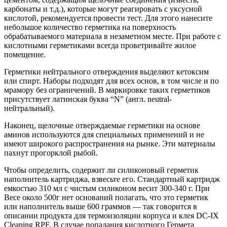
карбонаты и т.д.), которые могут реагировать с уксусной
кислотой, рекомендуется провести тест. Для этого нанесите
небольшое количество герметика на поверхность
обрабатываемого материала в незаметном месте. При работе с
кислотными герметиками всегда проветривайте жилое
помещение.
Герметики нейтрального отверждения выделяют кетоксим
или спирт. Наборы подходят для всех основ, в том числе и по
мрамору без ограничений. В маркировке таких герметиков
присутствует латинская буква “N” (англ. neutral-
нейтральный).
Наконец, щелочные отверждаемые герметики на основе
аминов используются для специальных применений и не
имеют широкого распространения на рынке. Эти материалы
пахнут прогорклой рыбой.
Чтобы определить, содержит ли силиконовый герметик
наполнитель картриджа, взвесьте его. Стандартный картридж
емкостью 310 мл с чистым силиконом весит 300-340 г. При
Весе около 500г нет оснований полагать, что это герметик
или наполнитель выше 600 граммов — так говорится в
описании продукта для термоизоляции корпуса и клея DC-IX
Cleaning RPF. В случае попадания кислотного Гермета