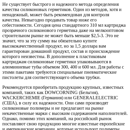
Не существует быстрого и надежного метода определения
качества силиконовых герметиков. Один из методов, хотя и
ненадежный, может быть рекомендован для контроля
качества. Невыгодно продавать товар ниже его
себестоимости. Сегодня цена стандартного 310 мл картриджа
прозрачного силиконового герметика даже на мелкооптовом
строительном рынке не может быть меньше $2,5-3. Это не
значит, что за эту сумму вы обязательно купите
высококачественный продукт, но за 1,5 доллара вам
гарантирован домашний продукт, состав и происхождение
которого неизвестны. В дополнение к пластиковым
картриджам силиконовые герметики упаковываются в
алюминиевые тубы объемом 300, 400 и 600 мл. Для работы с
этими пакетами требуются специальные пневматические
пистолеты для соответствующего объема трубки.
Рекомендуется приобретать продукцию крупных, известных
компаний, таких как DOWCORNING (Бельгия),
WACKERCHEMIE (Германия) или GENERALELECTRIC
(США), в силу их надежности. Они сами производят
силиконовые полимеры и не предлагают на рынке
некачественные марки с высоким содержанием наполнителей.
Однако, помимо этих компаний, на российский рынок
поставляют свою продукцию многие известные европейские
и американские компании, которые используют полимеры