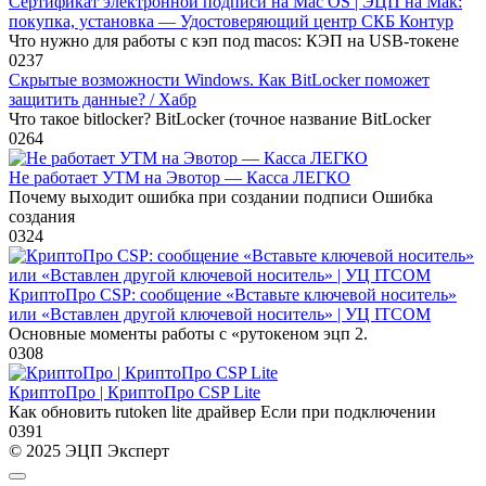
Cертификат электронной подписи на Mac OS | ЭЦП на Мак:
покупка, установка — Удостоверяющий центр СКБ Контур
Что нужно для работы с кэп под macos: КЭП на USB-токене
0
237
Скрытые возможности Windows. Как BitLocker поможет
защитить данные? / Хабр
Что такое bitlocker? BitLocker (точное название BitLocker
0
264
Не работает УТМ на Эвотор — Касса ЛЕГКО
Почему выходит ошибка при создании подписи Ошибка
создания
0
324
КриптоПро CSP: сообщение «Вставьте ключевой носитель»
или «Вставлен другой ключевой носитель» | УЦ ITCOM
Основные моменты работы с «рутокеном эцп 2.
0
308
КриптоПро | КриптоПро CSP Lite
Как обновить rutoken lite драйвер Если при подключении
0
391
© 2025 ЭЦП Эксперт