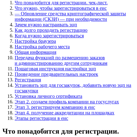
Что понадобится для регистрации. чек-лист.
Что нужно, чтобы зарегистрироваться в еис
— Обновление средства криптографической защиты
информации (СКЗИ) — при необходимости
Зачем нужно настраивать эцп
Как долго проходить регистрацию
Когда нужно зарегистрироваться
Настройка браузера
Настройка рабочего места
Общая информация
Передача функций по размещению заказов
и администрированию другим сотрудникам
Пошаговая инструкция настройки эцп
Проведение предварительных настроек
Регистрация
Установить эцп для госзакупок, добавить новую эцп на
госзакупки
Установка личного сертификата
Этап 2. создаем профиль компании на госуслугах
Этап 3. регистрируем компанию в еис
Этап 4. получение аккредитации на площадках
Этапы регистрации в еис
Что понадобится для регистрации.