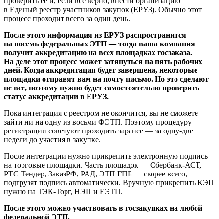
проверить ее и, если все верно, внести организацию
в Единый реестр участников закупок (ЕРУЗ). Обычно этот
процесс проходит всего за один день.
После этого информация из ЕРУЗ распространится
на восемь федеральных ЭТП — тогда ваша компания
получит аккредитацию на всех площадках госзаказа.
На деле этот процесс может затянуться на пять рабочих
дней. Когда аккредитация будет завершена, некоторые
площадки отправят вам на почту письмо. Но это сделают
не все, поэтому нужно будет самостоятельно проверить
статус аккредитации в ЕРУЗ.
Пока интеграция с реестром не окончится, вы не сможете
зайти ни на одну из восьми ФЭТП. Поэтому процедуру
регистрации советуют проходить заранее — за одну-две
недели до участия в закупке.
После интеграции нужно прикрепить электронную подпись
на торговые площадки. Часть площадок — Сбербанк-АСТ,
РТС-Тендер, ЗаказРФ, РАД, ЭТП ГПБ — скорее всего,
подгрузят подпись автоматически. Вручную прикрепить КЭП
нужно на ТЭК-Торг, НЭП и ЕЭТП.
После этого можно участвовать в госзакупках на любой
федеральной ЭТП.