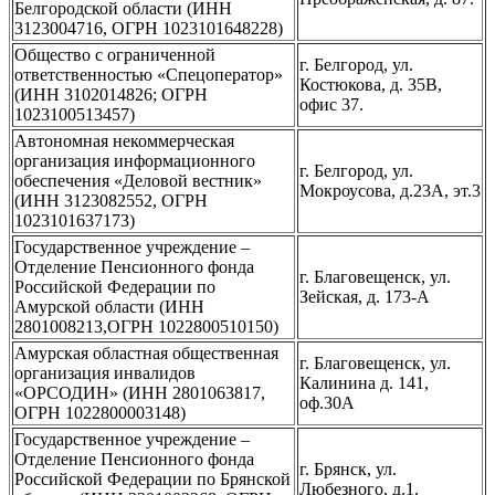
Белгородской области (ИНН
3123004716, ОГРН 1023101648228)
Общество с ограниченной
г. Белгород, ул.
ответственностью «Спецоператор»
Костюкова, д. 35В,
(ИНН 3102014826; ОГРН
офис 37.
1023100513457)
Автономная некоммерческая
организация информационного
г. Белгород, ул.
обеспечения «Деловой вестник»
Мокроусова, д.23А, эт.3
(ИНН 3123082552, ОГРН
1023101637173)
Государственное учреждение –
Отделение Пенсионного фонда
г. Благовещенск, ул.
Российской Федерации по
Зейская, д. 173-А
Амурской области (ИНН
2801008213,ОГРН 1022800510150)
Амурская областная общественная
г. Благовещенск, ул.
организация инвалидов
Калинина д. 141,
«ОРСОДИН» (ИНН 2801063817,
оф.30А
ОГРН 1022800003148)
Государственное учреждение –
Отделение Пенсионного фонда
г. Брянск, ул.
Российской Федерации по Брянской
Любезного, д.1.