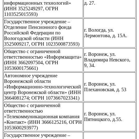
информационных технологий»
д. 27.
(ИНН 3525249297, ОГРН
1103525015593)
Государственное учреждение –
Отделение Пенсионного фонда
г. Вологда, ул.
Российской Федерации по
Лермонтова, д. 15А.
Вологодской области (ИНН
3525009217, ОГРН 1023500873593)
Общество с ограниченной
г. Воронеж, ул.
ответственностью «Информзащита»
Владимира Невского,
(ИНН 3662097504, ОГРН
9, 34.
1053600175661)
Автономное учреждение
Воронежской области
г. Воронеж, ул.
«Информационно-технологический
Плехановская, д. 53
центр Воронежской области» (ИНН
3664081274; ОГРН 1073667023341)
Общество с ограниченной
ответственностью
г. Воронеж, ул.
«Телекоммуникационная компания
Пятницкого, д.55.
«Контакт» (ИНН 3666125216, ОГРН
1053600293977)
Государственное учреждение –