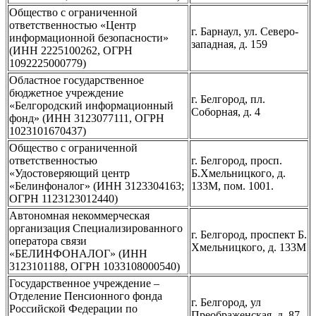
Общество с ограниченной
ответственностью «Центр
г. Барнаул, ул. Северо-
информационной безопасности»
западная, д. 159
(ИНН 2225100262, ОГРН
1092225000779)
Областное государственное
бюджетное учреждение
г. Белгород, пл.
«Белгородский информационный
Соборная, д. 4
фонд» (ИНН 3123077111, ОГРН
1023101670437)
Общество с ограниченной
ответственностью
г. Белгород, просп.
«Удостоверяющий центр
Б.Хмельницкого, д.
«Белинфоналог» (ИНН 3123304163;
133М, пом. 1001.
ОГРН 1123123012440)
Автономная некоммерческая
организация Специализированного
г. Белгород, проспект Б.
оператора связи
Хмельницкого, д. 133М
«БЕЛИНФОНАЛОГ» (ИНН
3123101188, ОГРН 1033108000540)
Государственное учреждение –
Отделение Пенсионного фонда
г. Белгород, ул
Российской Федерации по
Преображенская, д. 87.