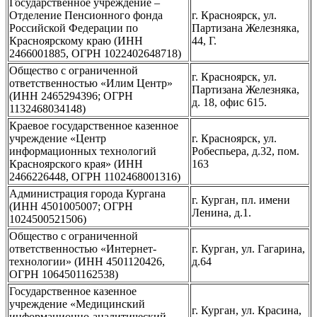
Государственное учреждение –
Отделение Пенсионного фонда
г. Красноярск, ул.
Российской Федерации по
Партизана Железняка,
Красноярскому краю (ИНН
44, Г.
2466001885, ОГРН 1022402648718)
Общество с ограниченной
г. Красноярск, ул.
ответственностью «Илим Центр»
Партизана Железняка,
(ИНН 2465294396; ОГРН
д. 18, офис 615.
1132468034148)
Краевое государственное казенное
учреждение «Центр
г. Красноярск, ул.
информационных технологий
Робеспьера, д.32, пом.
Красноярского края» (ИНН
163
2466226448, ОГРН 1102468001316)
Администрация города Кургана
г. Курган, пл. имени
(ИНН 4501005007; ОГРН
Ленина, д.1.
1024500521506)
Общество с ограниченной
ответственностью «Интернет-
г. Курган, ул. Гагарина,
технологии» (ИНН 4501120426,
д.64
ОГРН 1064501162538)
Государственное казенное
учреждение «Медицинский
г. Курган, ул. Красина,
информационно-аналитический