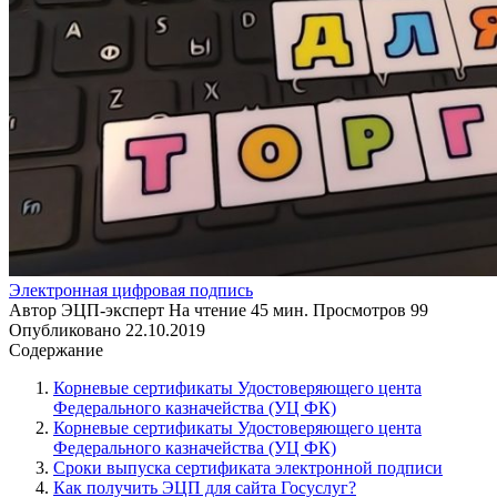
Электронная цифровая подпись
Автор
ЭЦП-эксперт
На чтение
45 мин.
Просмотров
99
Опубликовано
22.10.2019
Содержание
Корневые сертификаты Удостоверяющего цента
Федерального казначейства (УЦ ФК)
Корневые сертификаты Удостоверяющего цента
Федерального казначейства (УЦ ФК)
Сроки выпуска сертификата электронной подписи
Как получить ЭЦП для сайта Госуслуг?