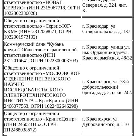
ответственностью «НОВАГ-
Северная, д. 324, лит.
СЕРВИС» (ИНН 2315067718, ОГРН
К.
1022302386028)
Общество с ограниченной
ответственностью «Сервис-ЮГ-
г. Краснодар, ул.
ККМ» (ИНН 2312068671, ОГРН
Ставропольская, д. 137
1022301973132)
Коммерческий банк “Кубань
г. Краснодар, улица ул.
кредит” Общество с ограниченной
им. Орджоникидзе/ул.
ответственностью (ИНН
Красноармейская, 46/32
2312016641; ОГРН 1022300003703)
Общество с ограниченной
ответственностью «МОСКОВСКОЕ
ОТДЕЛЕНИЕ ПЕНЗЕНСКОГО
г. Красноярск, ул. 78-й
НАУЧНО–
добровольческий
ИССЛЕДОВАТЕЛЬСКОГО
бригады, д. 2, офис 242.
ЭЛЕКТРОТЕХНИЧЕСКОГО
ИНСТИТУТА – КрасКрипт» (ИНН
2466077563, ОГРН 1022402646298)
Общество с ограниченной
ответственностью «КриптоЦентр»
г. Красноярск, ул.
(ИНН 2460231152, ОГРН
Дубровинского, д. 110
1112468038572)