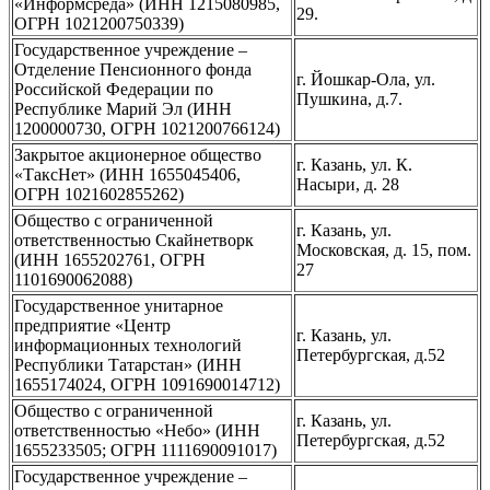
«Информсреда» (ИНН 1215080985,
29.
ОГРН 1021200750339)
Государственное учреждение –
Отделение Пенсионного фонда
г. Йошкар-Ола, ул.
Российской Федерации по
Пушкина, д.7.
Республике Марий Эл (ИНН
1200000730, ОГРН 1021200766124)
Закрытое акционерное общество
г. Казань, ул. К.
«ТаксНет» (ИНН 1655045406,
Насыри, д. 28
ОГРН 1021602855262)
Общество с ограниченной
г. Казань, ул.
ответственностью Скайнетворк
Московская, д. 15, пом.
(ИНН 1655202761, ОГРН
27
1101690062088)
Государственное унитарное
предприятие «Центр
г. Казань, ул.
информационных технологий
Петербургская, д.52
Республики Татарстан» (ИНН
1655174024, ОГРН 1091690014712)
Общество с ограниченной
г. Казань, ул.
ответственностью «Небо» (ИНН
Петербургская, д.52
1655233505; ОГРН 1111690091017)
Государственное учреждение –