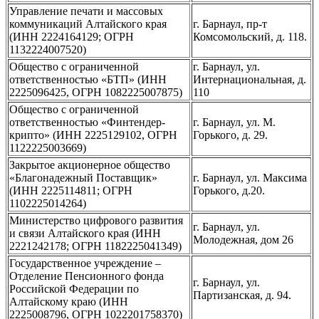
Управление печати и массовых
коммуникаций Алтайского края
г. Барнаул, пр-т
(ИНН 2224164129; ОГРН
Комсомольский, д. 118.
1132224007520)
Общество с ограниченной
г. Барнаул, ул.
ответственностью «БТП» (ИНН
Интернациональная, д.
2225096425, ОГРН 1082225007875)
110
Общество с ограниченной
ответственностью «Финтендер-
г. Барнаул, ул. М.
крипто» (ИНН 2225129102, ОГРН
Горького, д. 29.
1122225003669)
Закрытое акционерное общество
«Благонадежный Поставщик»
г. Барнаул, ул. Максима
(ИНН 2225114811; ОГРН
Горького, д.20.
1102225014264)
Министерство цифрового развития
г. Барнаул, ул.
и связи Алтайского края (ИНН
Молодежная, дом 26
2221242178; ОГРН 1182225041349)
Государственное учреждение –
Отделение Пенсионного фонда
г. Барнаул, ул.
Российской Федерации по
Партизанская, д. 94.
Алтайскому краю (ИНН
2225008796, ОГРН 1022201758370)