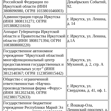
Российской Федерации по
Декабрьских Событий,
Иркутской области (ИНН
92.
3808096980, ОГРН 1033801046003)
Администрация города Иркутска
г. Иркутск, ул. Ленина,
(ИНН 3808131271; ОГРН
д. 14
1053808211610)
Аппарат Губернатора Иркутской
области и Правительства Иркутской
г. Иркутск, ул. Ленина,
области (ИНН 3808171394; ОГРН
д.1А
1083808000220)
Государственное автономное
учреждение “Иркутский областной
многофункциональный центр
г. Иркутск, ул.
предоставления государственных и
Мухиной, д. 2, стр. А
муниципальных услуг” (ИНН
3812140367; ОГРН 1123850015442)
Общество с ограниченной
ответственностью «Научно-
г. Иркутск, ул.
производственная фирма «Форус»
Свердлова, д. 41, оф. 1.
(ИНН 3812023430, ОГРН
1023801752633)
Государственное бюджетное
г. Йошкар-Ола,
учреждение Республики Марий Эл
Ленинский проспект, д.