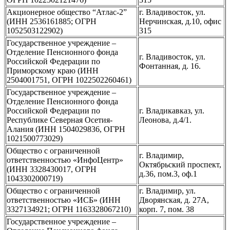
Акционерное общество “Атлас-2”
г. Владивосток, ул.
(ИНН 2536161885; ОГРН
Нерчинская, д.10, офис
1052503122902)
315
Государственное учреждение –
Отделение Пенсионного фонда
г. Владивосток, ул.
Российской Федерации по
Фонтанная, д. 16.
Приморскому краю (ИНН
2504001751, ОГРН 1022502260461)
Государственное учреждение –
Отделение Пенсионного фонда
Российской Федерации по
г. Владикавказ, ул.
Республике Северная Осетия-
Леонова, д.4/1.
Алания (ИНН 1504029836, ОГРН
1021500773029)
Общество с ограниченной
г. Владимир,
ответственностью «ИнфоЦентр»
Октябрьский проспект,
(ИНН 3328430017, ОГРН
д.36, пом.3, оф.1
1043302000719)
Общество с ограниченной
г. Владимир, ул.
ответственностью «ИСБ» (ИНН
Дворянская, д. 27А,
3327134921; ОГРН 1163328067210)
корп. 7, пом. 38
Государственное учреждение –