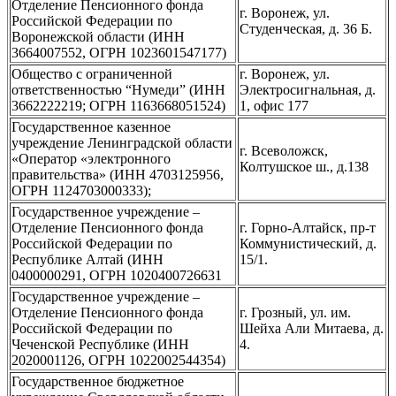
Отделение Пенсионного фонда
г. Воронеж, ул.
Российской Федерации по
Студенческая, д. 36 Б.
Воронежской области (ИНН
3664007552, ОГРН 1023601547177)
Общество с ограниченной
г. Воронеж, ул.
ответственностью “Нумеди” (ИНН
Электросигнальная, д.
3662222219; ОГРН 1163668051524)
1, офис 177
Государственное казенное
учреждение Ленинградской области
г. Всеволожск,
«Оператор «электронного
Колтушское ш., д.138
правительства» (ИНН 4703125956,
ОГРН 1124703000333);
Государственное учреждение –
Отделение Пенсионного фонда
г. Горно-Алтайск, пр-т
Российской Федерации по
Коммунистический, д.
Республике Алтай (ИНН
15/1.
0400000291, ОГРН 1020400726631
Государственное учреждение –
Отделение Пенсионного фонда
г. Грозный, ул. им.
Российской Федерации по
Шейха Али Митаева, д.
Чеченской Республике (ИНН
4.
2020001126, ОГРН 1022002544354)
Государственное бюджетное