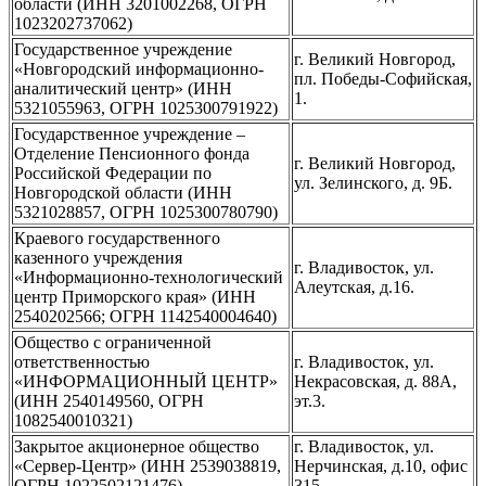
области (ИНН 3201002268, ОГРН
1023202737062)
Государственное учреждение
г. Великий Новгород,
«Новгородский информационно-
пл. Победы-Софийская,
аналитический центр» (ИНН
1.
5321055963, ОГРН 1025300791922)
Государственное учреждение –
Отделение Пенсионного фонда
г. Великий Новгород,
Российской Федерации по
ул. Зелинского, д. 9Б.
Новгородской области (ИНН
5321028857, ОГРН 1025300780790)
Краевого государственного
казенного учреждения
г. Владивосток, ул.
«Информационно-технологический
Алеутская, д.16.
центр Приморского края» (ИНН
2540202566; ОГРН 1142540004640)
Общество с ограниченной
ответственностью
г. Владивосток, ул.
«ИНФОРМАЦИОННЫЙ ЦЕНТР»
Некрасовская, д. 88А,
(ИНН 2540149560, ОГРН
эт.3.
1082540010321)
Закрытое акционерное общество
г. Владивосток, ул.
«Сервер-Центр» (ИНН 2539038819,
Нерчинская, д.10, офис
ОГРН 1022502121476)
315