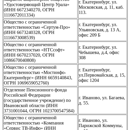
г. Екатеринбург, ул.
«Удостоверяющий Центр Урала»
Московская, д. 11, каб.
(ИНН 6672340270, ОГРН
113.
1116672011334)
Общество с ограниченной
г. Екатеринбург, ул.
ответственностью «Сертум-Про»
Ульяновская, д. 13 А,
(ИНН 6673240328, ОГРН
офис 209 Б
1116673008539)
Общество с ограниченной
г. Екатеринбург, ул.
ответственностью «НТСсофт»
Чебышева, д.4, офис
(ИНН 6670237020, ОГРН
308
1086670040808)
Общество с ограниченной
г. Екатеринбург,
ответственностью «Мостинфо-
ул.Первомайская, д. 15,
Екатеринбург» (ИНН 6659140843,
офис 1204
ОГРН 1069659052760)
Отделение Пенсионного фонда
Российской Федерации
г. Иваново, ул. Багаева,
(государственное учреждение) по
д. 55.
Ивановской области (ИНН
3731001044, ОГРН 1023700547584)
Общество с ограниченной
г. Иваново, ул.
ответственностью «Компания
Парижской Коммуны,
«Сервис ТВ-Инфо» (ИНН