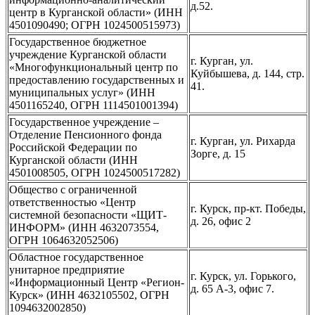
д.52.
центр в Курганской области» (ИНН
4501090490; ОГРН 1024500515973)
Государственное бюджетное
учреждение Курганской области
г. Курган, ул.
«Многофункциональный центр по
Куйбышева, д. 144, стр.
предоставлению государственных и
41.
муниципальных услуг» (ИНН
4501165240, ОГРН 1114501001394)
Государственное учреждение –
Отделение Пенсионного фонда
г. Курган, ул. Рихарда
Российской Федерации по
Зорге, д. 15
Курганской области (ИНН
4501008505, ОГРН 1024500517282)
Общество с ограниченной
ответственностью «Центр
г. Курск, пр-кт. Победы,
системной безопасности «ЩИТ-
д. 26, офис 2
ИНФОРМ» (ИНН 4632073554,
ОГРН 1064632052506)
Областное государственное
унитарное предприятие
г. Курск, ул. Горького,
«Информационный Центр «Регион-
д. 65 А-3, офис 7.
Курск» (ИНН 4632105502, ОГРН
1094632002850)