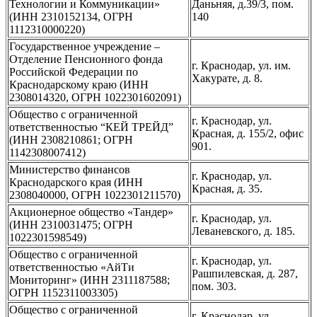
Технологии и Коммуникации»
Даньняя, д.39/3, пом.
(ИНН 2310152134, ОГРН
140
1112310000220)
Государственное учреждение –
Отделение Пенсионного фонда
г. Краснодар, ул. им.
Российской Федерации по
Хакурате, д. 8.
Краснодарскому краю (ИНН
2308014320, ОГРН 1022301602091)
Общество с ограниченной
г. Краснодар, ул.
ответственностью “КЕЙ ТРЕЙД”
Красная, д. 155/2, офис
(ИНН 2308210861; ОГРН
901.
1142308007412)
Министерство финансов
г. Краснодар, ул.
Краснодарского края (ИНН
Красная, д. 35.
2308040000, ОГРН 1022301211570)
Акционерное общество «Тандер»
г. Краснодар, ул.
(ИНН 2310031475; ОГРН
Леваневского, д. 185.
1022301598549)
Общество с ограниченной
г. Краснодар, ул.
ответственностью «АйТи
Рашпилевская, д. 287,
Мониторинг» (ИНН 2311187588;
пом. 303.
ОГРН 1152311003305)
Общество с ограниченной
г. Краснодар, ул.