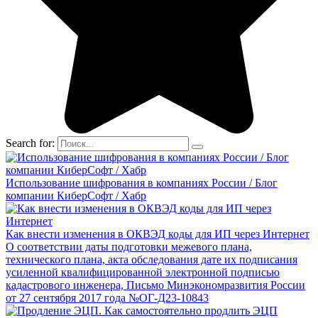
Search for:
Использование шифрования в компаниях России / Блог
компании КиберСофт / Хабр
Как внести изменения в ОКВЭД коды для ИП через Интернет
О соответствии даты подготовки межевого плана,
технического плана, акта обследования дате их подписания
усиленной квалифицированной электронной подписью
кадастрового инженера, Письмо Минэкономразвития России
от 27 сентября 2017 года №ОГ-Д23-10843