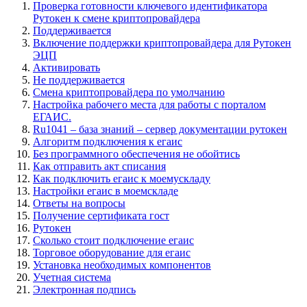
Проверка готовности ключевого идентификатора
Рутокен к смене криптопровайдера
Поддерживается
Включение поддержки криптопровайдера для Рутокен
ЭЦП
Активировать
Не поддерживается
Смена криптопровайдера по умолчанию
Настройка рабочего места для работы с порталом
ЕГАИС.
Ru1041 – база знаний – сервер документации рутокен
Алгоритм подключения к егаис
Без программного обеспечения не обойтись
Как отправить акт списания
Как подключить егаис к моемускладу
Настройки егаис в моемскладе
Ответы на вопросы
Получение сертификата гост
Рутокен
Сколько стоит подключение егаис
Торговое оборудование для егаис
Установка необходимых компонентов
Учетная система
Электронная подпись