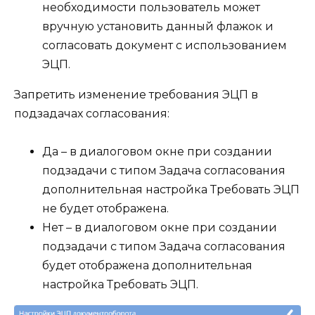
необходимости пользователь может
вручную установить данный флажок и
согласовать документ с использованием
ЭЦП.
Запретить изменение требования ЭЦП в
подзадачах согласования:
Да
– в диалоговом окне при
создании
подзадачи
с типом
Задача согласования
дополнительная настройка
Требовать ЭЦП
не будет отображена.
Нет
– в диалоговом окне при
создании
подзадачи
с типом
Задача согласования
будет отображена дополнительная
настройка
Требовать ЭЦП
.