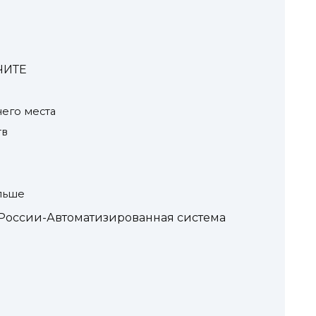
ЧИТЕ
чего места
тв
альше
 России-Автоматизированная система