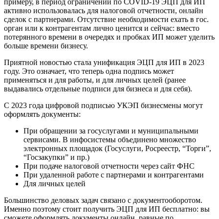
примеру, в период ограничений по COVID-19 ЭЦП для ИП
активно использовалась для налоговой отчетности, онлайн
сделок с партнерами. Отсутствие необходимости ехать в гос.
орган или к контрагентам лично ценится и сейчас: вместо
потерянного времени в очередях и пробках ИП может уделить
больше времени бизнесу.
Приятной новостью стала унификация ЭЦП для ИП в 2023
году. Это означает, что теперь одна подпись может
применяться и для работы, и для личных целей (ранее
выдавались отдельные подписи для бизнеса и для себя).
С 2023 года цифровой подписью УКЭП бизнесмены могут
оформлять документы:
При обращении за госуслугами и муниципальными
сервисами. В инфосистемы объединено множество
электронных площадок (Госуслуги, Росреестр, “Торги”,
“Госзакупки” и пр.)
При подаче налоговой отчетности через сайт ФНС
При удаленной работе с партнерами и контрагентами
Для личных целей
Большинство деловых задач связано с документооборотом.
Именно поэтому стоит получить ЭЦП для ИП бесплатно: вы
сможете оформлять документы онлайн, равные по