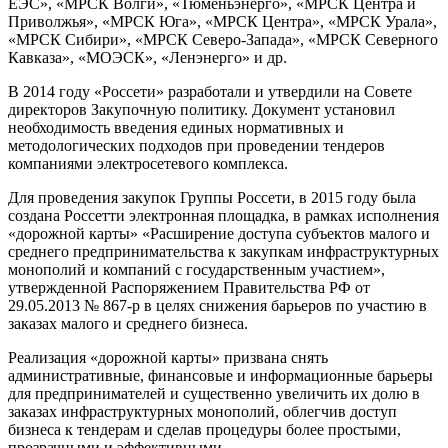
ЕЭС», «МРСК Волги», «Тюменьэнерго», «МРСК Центра и
Приволжья», «МРСК Юга», «МРСК Центра», «МРСК Урала»,
«МРСК Сибири», «МРСК Северо-Запада», «МРСК Северного
Кавказа», «МОЭCК», «Ленэнерго» и др.
В 2014 году «Россети» разработали и утвердили на Совете
директоров Закупочную политику. Документ установил
необходимость введения единых нормативных и
методологических подходов при проведении тендеров
компаниями электросетевого комплекса.
Для проведения закупок Группы Россети, в 2015 году была
создана Россетти электронная площадка, в рамках исполнения
«дорожной карты» «Расширение доступа субъектов малого и
среднего предпринимательства к закупкам инфраструктурных
монополий и компаний с государственным участием»,
утвержденной Распоряжением Правительства РФ от
29.05.2013 № 867-р в целях снижения барьеров по участию в
заказах малого и среднего бизнеса.
Реализация «дорожной карты» призвана снять
административные, финансовые и информационные барьеры
для предпринимателей и существенно увеличить их долю в
заказах инфраструктурных монополий, облегчив доступ
бизнеса к тендерам и сделав процедуры более простыми,
прозрачными и эффективными.