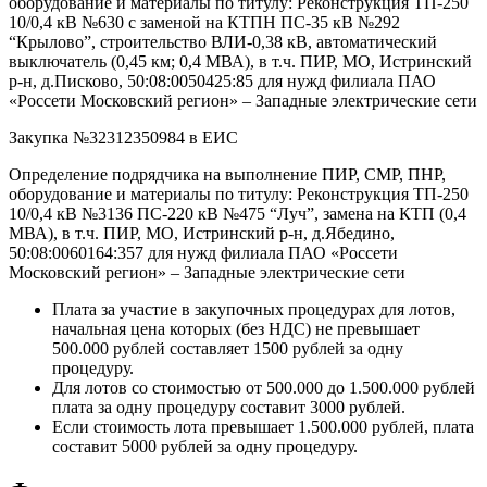
оборудование и материалы по титулу: Реконструкция ТП-250
10/0,4 кВ №630 с заменой на КТПН ПС-35 кВ №292
“Крылово”, строительство ВЛИ-0,38 кВ, автоматический
выключатель (0,45 км; 0,4 МВА), в т.ч. ПИР, МО, Истринский
р-н, д.Писково, 50:08:0050425:85 для нужд филиала ПАО
«Россети Московский регион» – Западные электрические сети
Закупка №32312350984 в ЕИС
Определение подрядчика на выполнение ПИР, СМР, ПНР,
оборудование и материалы по титулу: Реконструкция ТП-250
10/0,4 кВ №3136 ПС-220 кВ №475 “Луч”, замена на КТП (0,4
МВА), в т.ч. ПИР, МО, Истринский р-н, д.Ябедино,
50:08:0060164:357 для нужд филиала ПАО «Россети
Московский регион» – Западные электрические сети
Плата за участие в закупочных процедурах для лотов,
начальная цена которых (без НДС) не превышает
500.000 рублей составляет 1500 рублей за одну
процедуру.
Для лотов со стоимостью от 500.000 до 1.500.000 рублей
плата за одну процедуру составит 3000 рублей.
Если стоимость лота превышает 1.500.000 рублей, плата
составит 5000 рублей за одну процедуру.