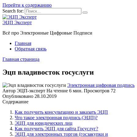
Перейти к содержанию
Search for:
ЭЦП Эксперт
Всё про Электронные Цифровые Подписи
Главная
Обратная связь
Главная страница
Эцп владивосток госуслуги
Электронная цифровая подпись
Автор
ЭЦП-эксперт
На чтение
6 мин.
Просмотров
72
Опубликовано
28.10.2019
Содержание
Как получить консультацию и заказать ЭЦП
Что такое электронная подпись (ЭЦП)?
ЭЦП для юридических лиц
Как получить ЭЦП для сайта Госуслуг?
ЭЦП для электронных торгов (госзакупки и